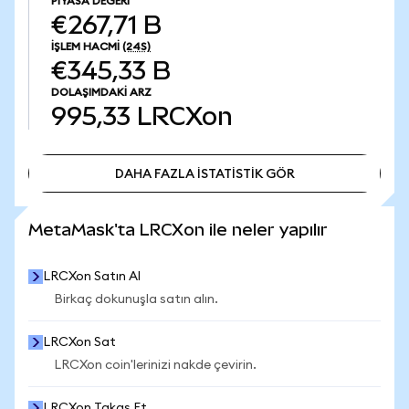
PIYASA DEĞERI
€267,71 B
İŞLEM HACMI
(24S)
€345,33 B
DOLAŞIMDAKI ARZ
995,33
LRCXon
DAHA FAZLA İSTATİSTİK GÖR
DAHA FAZLA İSTATİSTİK GÖR
MetaMask'ta LRCXon ile neler yapılır
LRCXon Satın Al
Birkaç dokunuşla satın alın.
LRCXon Sat
LRCXon coin'lerinizi nakde çevirin.
LRCXon Takas Et