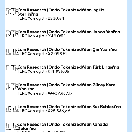
Lam Research (Ondo Tokenized)'dan İngiliz
🇬🇧
Sterlini'na
1 LRCXon eşittir £230,54
Lam Research (Ondo Tokenized)'dan Japon Yeni'na
🇯🇵
1 LRCXon eşittir ¥49.081,1
Lam Research (Ondo Tokenized)'dan Çin Yuanı'na
🇨🇳
1 LRCXon eşittir ¥2.098,51
Lam Research (Ondo Tokenized)'dan Türk Lirası'na
🇹🇷
1 LRCXon eşittir ₺14.835,05
Lam Research (Ondo Tokenized)'dan Güney Kore
🇰🇷
Wonu'na
1 LRCXon eşittir ₩437.887,17
Lam Research (Ondo Tokenized)'dan Rus Rublesi'na
🇷🇺
1 LRCXon eşittir ₽25.586,66
Lam Research (Ondo Tokenized)'dan Kanada
🇨🇦
Doları'na