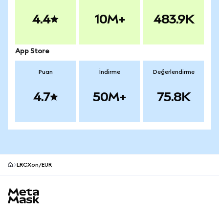
4.4
10M+
483.9K
App Store
Puan
İndirme
Değerlendirme
4.7
50M+
75.8K
LRCXon/EUR
MetaMask site alt bilgisi