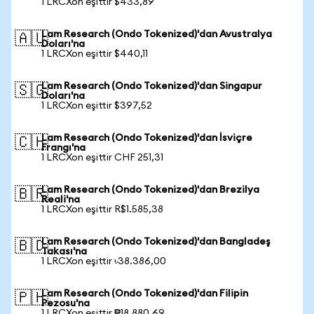
1 LRCXon eşittir $433,89
Lam Research (Ondo Tokenized)'dan Avustralya
🇦🇺
Doları'na
1 LRCXon eşittir $440,11
Lam Research (Ondo Tokenized)'dan Singapur
🇸🇬
Doları'na
1 LRCXon eşittir $397,52
Lam Research (Ondo Tokenized)'dan İsviçre
🇨🇭
Frangı'na
1 LRCXon eşittir CHF 251,31
Lam Research (Ondo Tokenized)'dan Brezilya
🇧🇷
Reali'na
1 LRCXon eşittir R$1.585,38
Lam Research (Ondo Tokenized)'dan Bangladeş
🇧🇩
Takası'na
1 LRCXon eşittir ৳38.386,00
Lam Research (Ondo Tokenized)'dan Filipin
🇵🇭
Pezosu'na
1 LRCXon eşittir ₱18.880,69