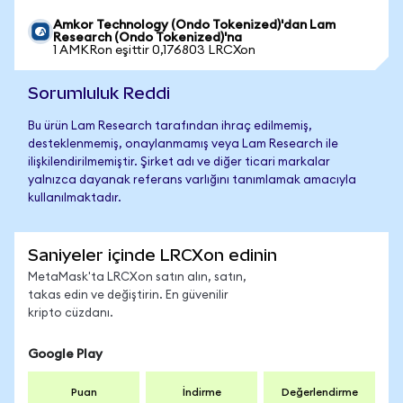
Amkor Technology (Ondo Tokenized)'dan Lam
Research (Ondo Tokenized)'na
1 AMKRon eşittir 0,176803 LRCXon
Sorumluluk Reddi
Bu ürün Lam Research tarafından ihraç edilmemiş,
desteklenmemiş, onaylanmamış veya Lam Research ile
ilişkilendirilmemiştir. Şirket adı ve diğer ticari markalar
yalnızca dayanak referans varlığını tanımlamak amacıyla
kullanılmaktadır.
Saniyeler içinde LRCXon edinin
MetaMask'ta LRCXon satın alın, satın,
takas edin ve değiştirin. En güvenilir
kripto cüzdanı.
Google Play
Puan
İndirme
Değerlendirme