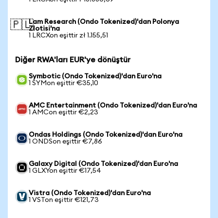
Lam Research (Ondo Tokenized)'dan Polonya
🇵🇱
Zlotisi'na
1 LRCXon eşittir zł 1.155,51
Diğer RWA'ları EUR'ye dönüştür
Symbotic (Ondo Tokenized)'dan Euro'na
1 SYMon eşittir €35,10
AMC Entertainment (Ondo Tokenized)'dan Euro'na
1 AMCon eşittir €2,23
Ondas Holdings (Ondo Tokenized)'dan Euro'na
1 ONDSon eşittir €7,86
Galaxy Digital (Ondo Tokenized)'dan Euro'na
1 GLXYon eşittir €17,54
Vistra (Ondo Tokenized)'dan Euro'na
1 VSTon eşittir €121,73