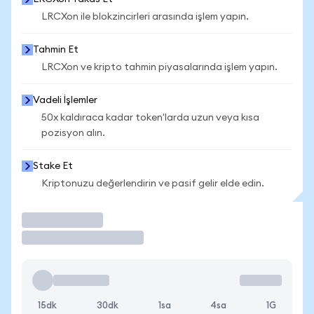
LRCXon ile blokzincirleri arasında işlem yapın.
Tahmin Et
LRCXon ve kripto tahmin piyasalarında işlem yapın.
Vadeli İşlemler
50x kaldıraca kadar token'larda uzun veya kısa
pozisyon alın.
Stake Et
Kriptonuzu değerlendirin ve pasif gelir elde edin.
İşlem Yap
15dk
30dk
1sa
4sa
1G