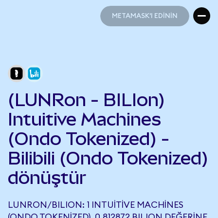
METAMASK'I EDİNİN
METAMASK'I EDİNİN
(LUNRon - BILIon)
Intuitive Machines
(Ondo Tokenized) -
Bilibili (Ondo Tokenized)
dönüştür
LUNRON/BILION: 1 INTUITIVE MACHINES
(ONDO TOKENIZED), 0,812872 BILION DEĞERINE