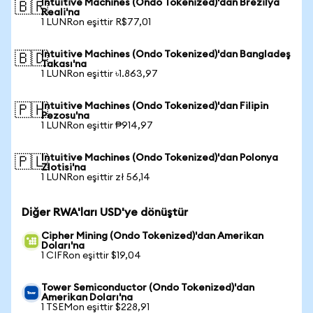
Intuitive Machines (Ondo Tokenized)'dan Brezilya
🇧🇷
Reali'na
1 LUNRon eşittir R$77,01
Intuitive Machines (Ondo Tokenized)'dan Bangladeş
🇧🇩
Takası'na
1 LUNRon eşittir ৳1.863,97
Intuitive Machines (Ondo Tokenized)'dan Filipin
🇵🇭
Pezosu'na
1 LUNRon eşittir ₱914,97
Intuitive Machines (Ondo Tokenized)'dan Polonya
🇵🇱
Zlotisi'na
1 LUNRon eşittir zł 56,14
Diğer RWA'ları USD'ye dönüştür
Cipher Mining (Ondo Tokenized)'dan Amerikan
Doları'na
1 CIFRon eşittir $19,04
Tower Semiconductor (Ondo Tokenized)'dan
Amerikan Doları'na
1 TSEMon eşittir $228,91