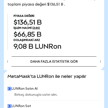
toplam piyasa değeri $136,51 B .
PIYASA DEĞERI
$136,51 B
İŞLEM HACMI
(24S)
$66,85 B
DOLAŞIMDAKI ARZ
9,08 B
LUNRon
DAHA FAZLA İSTATİSTİK GÖR
DAHA FAZLA İSTATİSTİK GÖR
MetaMask'ta LUNRon ile neler yapılır
LUNRon Satın Al
Birkaç dokunuşla satın alın.
LUNRon Sat