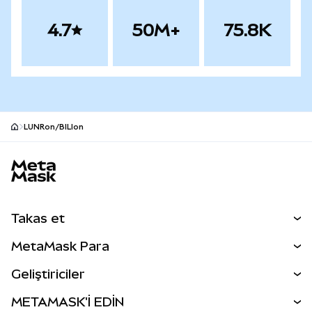
4.7
50M+
75.8K
LUNRon/BILIon
MetaMask site alt bilgisi
Takas et
Takas İşlemleri
MetaMask Para
Tahmin Et
YENİ
Kripto Al
Geliştiriciler
Perps
YENİ
MetaMask Kart
Dökümantasyon
METAMASK'İ EDİN
RWA'lar
mUSD
YENİ