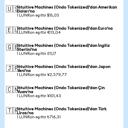
Intuitive Machines (Ondo Tokenized)'dan Amerikan
🇺🇸
Doları'na
1 LUNRon eşittir $15,03
Intuitive Machines (Ondo Tokenized)'dan Euro'na
🇪🇺
1 LUNRon eşittir €13,04
Intuitive Machines (Ondo Tokenized)'dan İngiliz
🇬🇧
Sterlini'na
1 LUNRon eşittir £11,17
Intuitive Machines (Ondo Tokenized)'dan Japon
🇯🇵
Yeni'na
1 LUNRon eşittir ¥2.379,77
Intuitive Machines (Ondo Tokenized)'dan Çin
🇨🇳
Yuanı'na
1 LUNRon eşittir ¥101,43
Intuitive Machines (Ondo Tokenized)'dan Türk
🇹🇷
Lirası'na
1 LUNRon eşittir ₺716,31