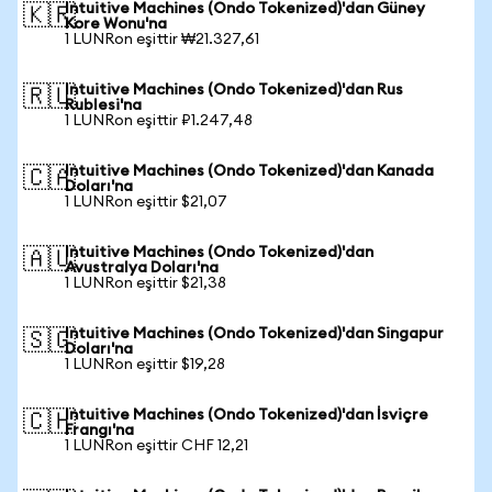
Intuitive Machines (Ondo Tokenized)'dan Güney
🇰🇷
Kore Wonu'na
1 LUNRon eşittir ₩21.327,61
Intuitive Machines (Ondo Tokenized)'dan Rus
🇷🇺
Rublesi'na
1 LUNRon eşittir ₽1.247,48
Intuitive Machines (Ondo Tokenized)'dan Kanada
🇨🇦
Doları'na
1 LUNRon eşittir $21,07
Intuitive Machines (Ondo Tokenized)'dan
🇦🇺
Avustralya Doları'na
1 LUNRon eşittir $21,38
Intuitive Machines (Ondo Tokenized)'dan Singapur
🇸🇬
Doları'na
1 LUNRon eşittir $19,28
Intuitive Machines (Ondo Tokenized)'dan İsviçre
🇨🇭
Frangı'na
1 LUNRon eşittir CHF 12,21