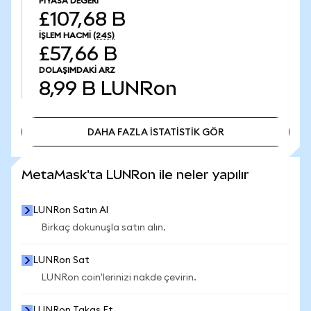
PIYASA DEĞERI
£107,68 B
İŞLEM HACMI
(24S)
£57,66 B
DOLAŞIMDAKI ARZ
8,99 B
LUNRon
DAHA FAZLA İSTATİSTİK GÖR
DAHA FAZLA İSTATİSTİK GÖR
MetaMask'ta LUNRon ile neler yapılır
LUNRon Satın Al
Birkaç dokunuşla satın alın.
LUNRon Sat
LUNRon coin'lerinizi nakde çevirin.
LUNRon Takas Et