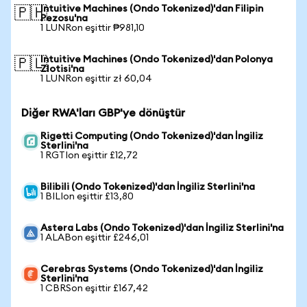
Intuitive Machines (Ondo Tokenized)'dan Filipin
🇵🇭
Pezosu'na
1 LUNRon eşittir ₱981,10
Intuitive Machines (Ondo Tokenized)'dan Polonya
🇵🇱
Zlotisi'na
1 LUNRon eşittir zł 60,04
Diğer RWA'ları GBP'ye dönüştür
Rigetti Computing (Ondo Tokenized)'dan İngiliz
Sterlini'na
1 RGTIon eşittir £12,72
Bilibili (Ondo Tokenized)'dan İngiliz Sterlini'na
1 BILIon eşittir £13,80
Astera Labs (Ondo Tokenized)'dan İngiliz Sterlini'na
1 ALABon eşittir £246,01
Cerebras Systems (Ondo Tokenized)'dan İngiliz
Sterlini'na
1 CBRSon eşittir £167,42