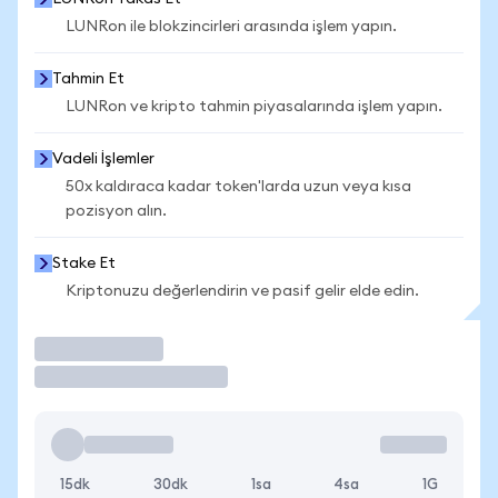
LUNRon ile blokzincirleri arasında işlem yapın.
Tahmin Et
LUNRon ve kripto tahmin piyasalarında işlem yapın.
Vadeli İşlemler
50x kaldıraca kadar token'larda uzun veya kısa
pozisyon alın.
Stake Et
Kriptonuzu değerlendirin ve pasif gelir elde edin.
İşlem Yap
15dk
30dk
1sa
4sa
1G