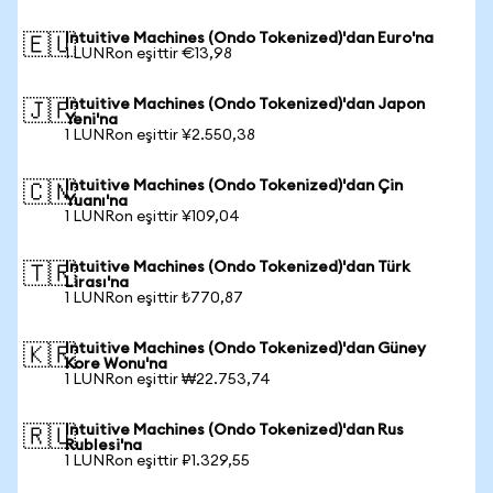
Intuitive Machines (Ondo Tokenized)'dan Euro'na
🇪🇺
1 LUNRon eşittir €13,98
Intuitive Machines (Ondo Tokenized)'dan Japon
🇯🇵
Yeni'na
1 LUNRon eşittir ¥2.550,38
Intuitive Machines (Ondo Tokenized)'dan Çin
🇨🇳
Yuanı'na
1 LUNRon eşittir ¥109,04
Intuitive Machines (Ondo Tokenized)'dan Türk
🇹🇷
Lirası'na
1 LUNRon eşittir ₺770,87
Intuitive Machines (Ondo Tokenized)'dan Güney
🇰🇷
Kore Wonu'na
1 LUNRon eşittir ₩22.753,74
Intuitive Machines (Ondo Tokenized)'dan Rus
🇷🇺
Rublesi'na
1 LUNRon eşittir ₽1.329,55