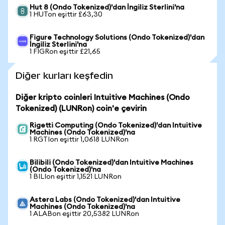
Hut 8 (Ondo Tokenized)'dan İngiliz Sterlini'na
1 HUTon eşittir £63,30
Figure Technology Solutions (Ondo Tokenized)'dan
İngiliz Sterlini'na
1 FIGRon eşittir £21,65
Diğer kurları keşfedin
Diğer kripto coinleri Intuitive Machines (Ondo
Tokenized) (LUNRon) coin'e çevirin
Rigetti Computing (Ondo Tokenized)'dan Intuitive
Machines (Ondo Tokenized)'na
1 RGTIon eşittir 1,0618 LUNRon
Bilibili (Ondo Tokenized)'dan Intuitive Machines
(Ondo Tokenized)'na
1 BILIon eşittir 1,1521 LUNRon
Astera Labs (Ondo Tokenized)'dan Intuitive
Machines (Ondo Tokenized)'na
1 ALABon eşittir 20,5382 LUNRon