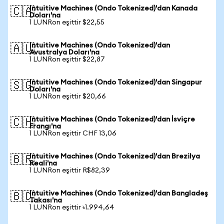
Intuitive Machines (Ondo Tokenized)'dan Kanada
🇨🇦
Doları'na
1 LUNRon eşittir $22,55
Intuitive Machines (Ondo Tokenized)'dan
🇦🇺
Avustralya Doları'na
1 LUNRon eşittir $22,87
Intuitive Machines (Ondo Tokenized)'dan Singapur
🇸🇬
Doları'na
1 LUNRon eşittir $20,66
Intuitive Machines (Ondo Tokenized)'dan İsviçre
🇨🇭
Frangı'na
1 LUNRon eşittir CHF 13,06
Intuitive Machines (Ondo Tokenized)'dan Brezilya
🇧🇷
Reali'na
1 LUNRon eşittir R$82,39
Intuitive Machines (Ondo Tokenized)'dan Bangladeş
🇧🇩
Takası'na
1 LUNRon eşittir ৳1.994,64