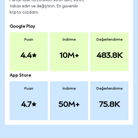
MetaMask'ta LUNRon satın alın, satın,
takas edin ve değiştirin. En güvenilir
kripto cüzdanı.
Google Play
Puan
İndirme
Değerlendirme
4.4
10M+
483.8K
App Store
Puan
İndirme
Değerlendirme
4.7
50M+
75.8K