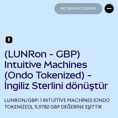
METAMASK'I EDİNİN
METAMASK'I EDİNİN
(LUNRon - GBP)
Intuitive Machines
(Ondo Tokenized) -
İngiliz Sterlini dönüştür
LUNRON/GBP: 1 INTUITIVE MACHINES (ONDO
TOKENIZED), 11,9782 GBP DEĞERINE EŞITTIR