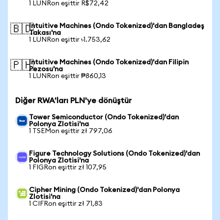
1 LUNRon eşittir R$72,42
Intuitive Machines (Ondo Tokenized)'dan Bangladeş
🇧🇩
Takası'na
1 LUNRon eşittir ৳1.753,62
Intuitive Machines (Ondo Tokenized)'dan Filipin
🇵🇭
Pezosu'na
1 LUNRon eşittir ₱860,13
Diğer RWA'ları PLN'ye dönüştür
Tower Semiconductor (Ondo Tokenized)'dan
Polonya Zlotisi'na
1 TSEMon eşittir zł 797,06
Figure Technology Solutions (Ondo Tokenized)'dan
Polonya Zlotisi'na
1 FIGRon eşittir zł 107,95
Cipher Mining (Ondo Tokenized)'dan Polonya
Zlotisi'na
1 CIFRon eşittir zł 71,83