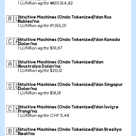
1 LUNRon eşittir ₩20.154,82
Intuitive Machines (Ondo Tokenized)'dan Rus
🇷🇺
Rublesi'na
1 LUNRon eşittir ₽1.155,01
Intuitive Machines (Ondo Tokenized)'dan Kanada
🇨🇦
Doları'na
1 LUNRon eşittir $19,87
Intuitive Machines (Ondo Tokenized)'dan
🇦🇺
Avustralya Doları'na
1 LUNRon eşittir $20,12
Intuitive Machines (Ondo Tokenized)'dan Singapur
🇸🇬
Doları'na
1 LUNRon eşittir $18,18
Intuitive Machines (Ondo Tokenized)'dan İsviçre
🇨🇭
Frangı'na
1 LUNRon eşittir CHF 11,48
Intuitive Machines (Ondo Tokenized)'dan Brezilya
🇧🇷
Reali'na