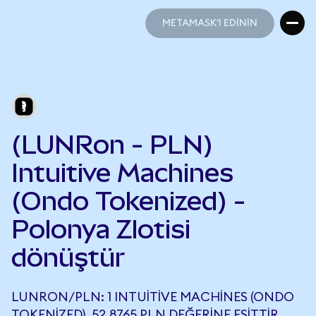
METAMASK'I EDİNİN
METAMASK'I EDİNİN
(LUNRon - PLN)
Intuitive Machines
(Ondo Tokenized) -
Polonya Zlotisi
dönüştür
LUNRON/PLN: 1 INTUITIVE MACHINES (ONDO
TOKENIZED), 52,8765 PLN DEĞERINE EŞITTIR