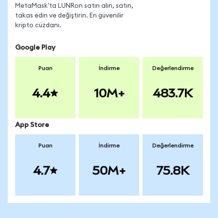
MetaMask'ta LUNRon satın alın, satın,
takas edin ve değiştirin. En güvenilir
kripto cüzdanı.
Google Play
Puan
İndirme
Değerlendirme
4.4
10M+
483.7K
App Store
Puan
İndirme
Değerlendirme
4.7
50M+
75.8K