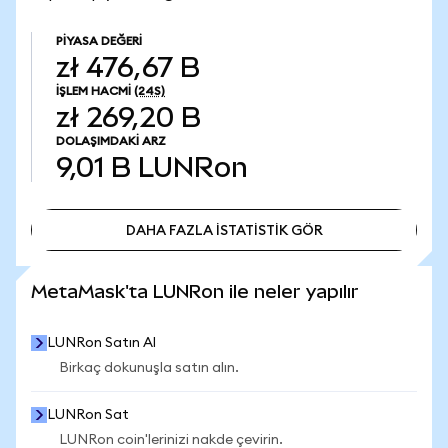
PIYASA DEĞERI
zł 476,67 B
İŞLEM HACMI
(24S)
zł 269,20 B
DOLAŞIMDAKI ARZ
9,01 B
LUNRon
DAHA FAZLA İSTATİSTİK GÖR
DAHA FAZLA İSTATİSTİK GÖR
MetaMask'ta LUNRon ile neler yapılır
LUNRon Satın Al
Birkaç dokunuşla satın alın.
LUNRon Sat
LUNRon coin'lerinizi nakde çevirin.