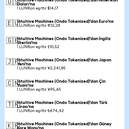
Intuitive Machines (Ondo Tokenized)'dan Amerikan
🇺🇸
Doları'na
1 LUNRon eşittir $14,17
Intuitive Machines (Ondo Tokenized)'dan Euro'na
🇪🇺
1 LUNRon eşittir €12,28
Intuitive Machines (Ondo Tokenized)'dan İngiliz
🇬🇧
Sterlini'na
1 LUNRon eşittir £10,52
Intuitive Machines (Ondo Tokenized)'dan Japon
🇯🇵
Yeni'na
1 LUNRon eşittir ¥2.241,85
Intuitive Machines (Ondo Tokenized)'dan Çin
🇨🇳
Yuanı'na
1 LUNRon eşittir ¥95,65
Intuitive Machines (Ondo Tokenized)'dan Türk
🇹🇷
Lirası'na
1 LUNRon eşittir ₺674,42
Intuitive Machines (Ondo Tokenized)'dan Güney
🇰🇷
Kore Wonu'na