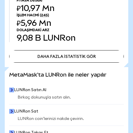
PIYASA DEĞERI
₽10,97 Mn
İŞLEM HACMI
(24S)
₽5,96 Mn
DOLAŞIMDAKI ARZ
9,08 B
LUNRon
DAHA FAZLA İSTATİSTİK GÖR
DAHA FAZLA İSTATİSTİK GÖR
MetaMask'ta LUNRon ile neler yapılır
LUNRon Satın Al
Birkaç dokunuşla satın alın.
LUNRon Sat
LUNRon coin'lerinizi nakde çevirin.
LUNRon Takas Et