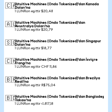
Intuitive Machines (Ondo Tokenized)'dan Kanada
🇨🇦
Doları'na
1 LUNRon eşittir $20,48
Intuitive Machines (Ondo Tokenized)'dan
🇦🇺
Avustralya Doları'na
1 LUNRon eşittir $20,79
Intuitive Machines (Ondo Tokenized)'dan Singapur
🇸🇬
Doları'na
1 LUNRon eşittir $18,77
Intuitive Machines (Ondo Tokenized)'dan İsviçre
🇨🇭
Frangı'na
1 LUNRon eşittir CHF 11,86
Intuitive Machines (Ondo Tokenized)'dan Brezilya
🇧🇷
Reali'na
1 LUNRon eşittir R$75,04
Intuitive Machines (Ondo Tokenized)'dan Bangladeş
🇧🇩
Takası'na
1 LUNRon eşittir ৳1.817,18