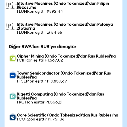
Intuitive Machines (Ondo Tokenized)'dan Filipin
🇵🇭
Pezosu'na
1 LUNRon eşittir ₱892,44
Intuitive Machines (Ondo Tokenized)'dan Polonya
🇵🇱
Zlotisi'na
1 LUNRon eşittir zł 54,55
Diğer RWA'ları RUB'ye dönüştür
Cipher Mining (Ondo Tokenized)'dan Rus Rublesi'na
1 CIFRon eşittir ₽1.567,02
Tower Semiconductor (Ondo Tokenized)'dan Rus
Rublesi'na
1 TSEMon eşittir ₽18.839,67
Rigetti Computing (Ondo Tokenized)'dan Rus
Rublesi'na
1 RGTIon eşittir ₽1.366,21
Core Scientific (Ondo Tokenized)'dan Rus Rublesi'na
1 CORZon eşittir ₽1.751,38