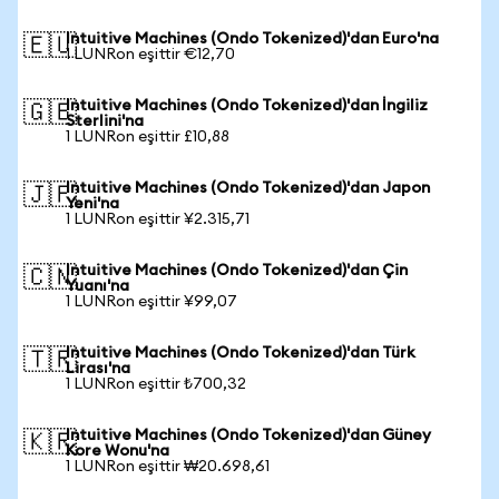
Intuitive Machines (Ondo Tokenized)'dan Euro'na
🇪🇺
1 LUNRon eşittir €12,70
Intuitive Machines (Ondo Tokenized)'dan İngiliz
🇬🇧
Sterlini'na
1 LUNRon eşittir £10,88
Intuitive Machines (Ondo Tokenized)'dan Japon
🇯🇵
Yeni'na
1 LUNRon eşittir ¥2.315,71
Intuitive Machines (Ondo Tokenized)'dan Çin
🇨🇳
Yuanı'na
1 LUNRon eşittir ¥99,07
Intuitive Machines (Ondo Tokenized)'dan Türk
🇹🇷
Lirası'na
1 LUNRon eşittir ₺700,32
Intuitive Machines (Ondo Tokenized)'dan Güney
🇰🇷
Kore Wonu'na
1 LUNRon eşittir ₩20.698,61