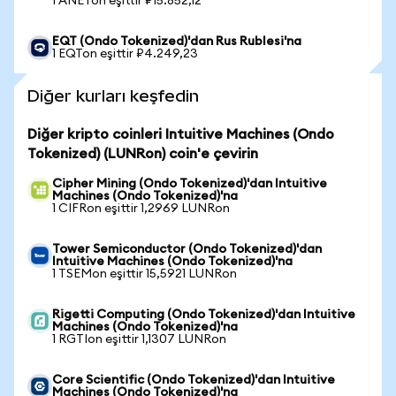
1 ANETon eşittir ₽15.852,12
EQT (Ondo Tokenized)'dan Rus Rublesi'na
1 EQTon eşittir ₽4.249,23
Diğer kurları keşfedin
Diğer kripto coinleri Intuitive Machines (Ondo
Tokenized) (LUNRon) coin'e çevirin
Cipher Mining (Ondo Tokenized)'dan Intuitive
Machines (Ondo Tokenized)'na
1 CIFRon eşittir 1,2969 LUNRon
Tower Semiconductor (Ondo Tokenized)'dan
Intuitive Machines (Ondo Tokenized)'na
1 TSEMon eşittir 15,5921 LUNRon
Rigetti Computing (Ondo Tokenized)'dan Intuitive
Machines (Ondo Tokenized)'na
1 RGTIon eşittir 1,1307 LUNRon
Core Scientific (Ondo Tokenized)'dan Intuitive
Machines (Ondo Tokenized)'na