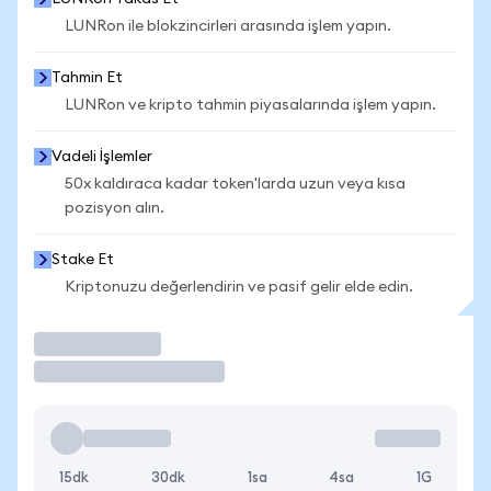
LUNRon ile blokzincirleri arasında işlem yapın.
Tahmin Et
LUNRon ve kripto tahmin piyasalarında işlem yapın.
Vadeli İşlemler
50x kaldıraca kadar token'larda uzun veya kısa
pozisyon alın.
Stake Et
Kriptonuzu değerlendirin ve pasif gelir elde edin.
İşlem Yap
15dk
30dk
1sa
4sa
1G