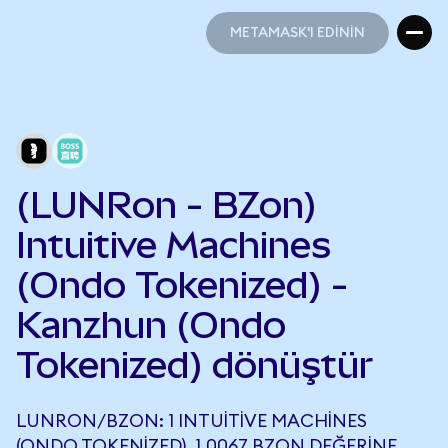
METAMASK'I EDİNİN
METAMASK'I EDİNİN
(LUNRon - BZon)
Intuitive Machines
(Ondo Tokenized) -
Kanzhun (Ondo
Tokenized) dönüştür
LUNRON/BZON: 1 INTUITIVE MACHINES
(ONDO TOKENIZED), 1,0067 BZON DEĞERINE