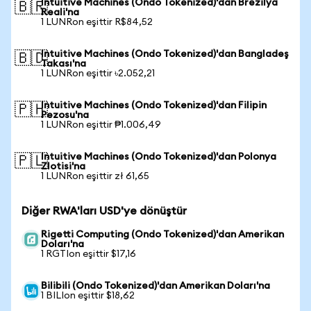
Intuitive Machines (Ondo Tokenized)'dan Brezilya
🇧🇷
Reali'na
1 LUNRon eşittir R$84,52
Intuitive Machines (Ondo Tokenized)'dan Bangladeş
🇧🇩
Takası'na
1 LUNRon eşittir ৳2.052,21
Intuitive Machines (Ondo Tokenized)'dan Filipin
🇵🇭
Pezosu'na
1 LUNRon eşittir ₱1.006,49
Intuitive Machines (Ondo Tokenized)'dan Polonya
🇵🇱
Zlotisi'na
1 LUNRon eşittir zł 61,65
Diğer RWA'ları USD'ye dönüştür
Rigetti Computing (Ondo Tokenized)'dan Amerikan
Doları'na
1 RGTIon eşittir $17,16
Bilibili (Ondo Tokenized)'dan Amerikan Doları'na
1 BILIon eşittir $18,62