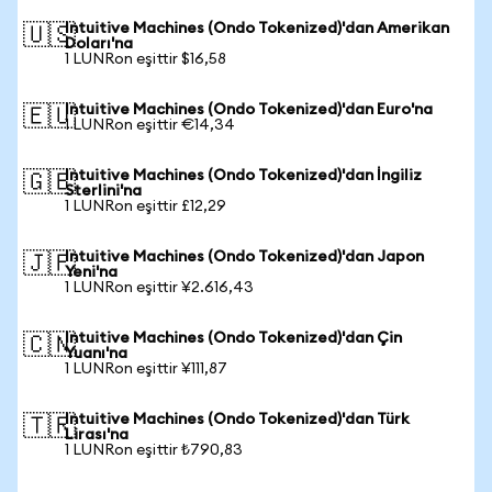
Intuitive Machines (Ondo Tokenized)'dan Amerikan
🇺🇸
Doları'na
1 LUNRon eşittir $16,58
Intuitive Machines (Ondo Tokenized)'dan Euro'na
🇪🇺
1 LUNRon eşittir €14,34
Intuitive Machines (Ondo Tokenized)'dan İngiliz
🇬🇧
Sterlini'na
1 LUNRon eşittir £12,29
Intuitive Machines (Ondo Tokenized)'dan Japon
🇯🇵
Yeni'na
1 LUNRon eşittir ¥2.616,43
Intuitive Machines (Ondo Tokenized)'dan Çin
🇨🇳
Yuanı'na
1 LUNRon eşittir ¥111,87
Intuitive Machines (Ondo Tokenized)'dan Türk
🇹🇷
Lirası'na
1 LUNRon eşittir ₺790,83