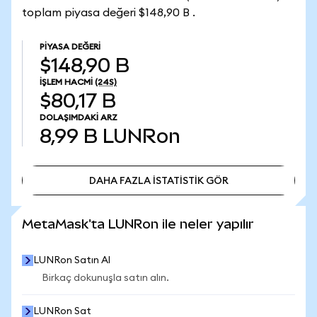
toplam piyasa değeri $148,90 B .
PIYASA DEĞERI
$148,90 B
İŞLEM HACMI
(24S)
$80,17 B
DOLAŞIMDAKI ARZ
8,99 B
LUNRon
DAHA FAZLA İSTATİSTİK GÖR
DAHA FAZLA İSTATİSTİK GÖR
MetaMask'ta LUNRon ile neler yapılır
LUNRon Satın Al
Birkaç dokunuşla satın alın.
LUNRon Sat