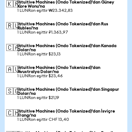
Intuitive Machines (Ondo Tokenized)'dan Güney
🇰🇷
Kore Wonu'na
1 LUNRon eşittir ₩23.342,83
Intuitive Machines (Ondo Tokenized)'dan Rus
🇷🇺
Rublesi'na
1 LUNRon eşittir ₽1.363,97
Intuitive Machines (Ondo Tokenized)'dan Kanada
🇨🇦
Doları'na
1 LUNRon eşittir $23,13
Intuitive Machines (Ondo Tokenized)'dan
🇦🇺
Avustralya Doları'na
1 LUNRon eşittir $23,46
Intuitive Machines (Ondo Tokenized)'dan Singapur
🇸🇬
Doları'na
1 LUNRon eşittir $21,19
Intuitive Machines (Ondo Tokenized)'dan İsviçre
🇨🇭
Frangı'na
1 LUNRon eşittir CHF 13,40