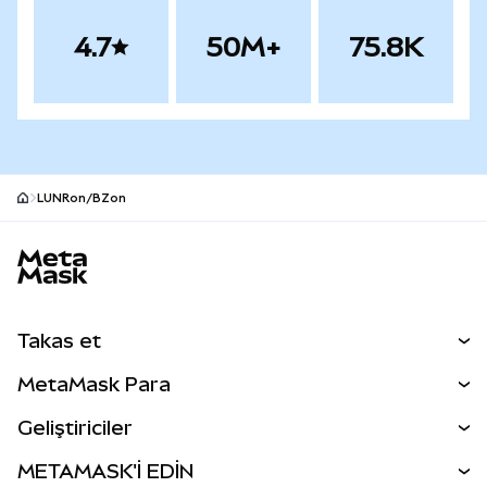
4.7
50M+
75.8K
LUNRon/BZon
MetaMask site alt bilgisi
Takas et
Takas İşlemleri
MetaMask Para
Tahmin Et
YENİ
Kripto Al
Geliştiriciler
Perps
YENİ
MetaMask Kart
Dökümantasyon
METAMASK'İ EDİN
RWA'lar
mUSD
YENİ