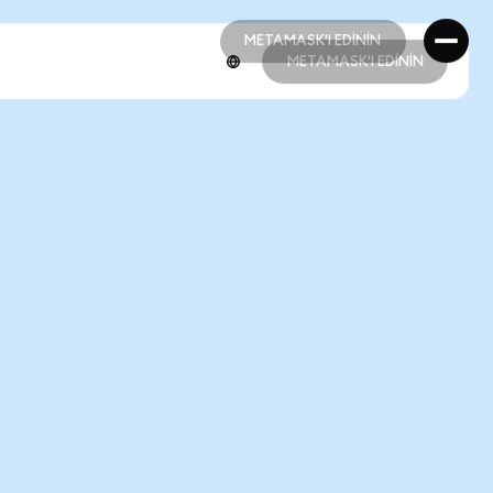
METAMASK'I EDİNİN
METAMASK'I EDİNİN
METAMASK'I EDİNİN
METAMASK'I EDİNİN