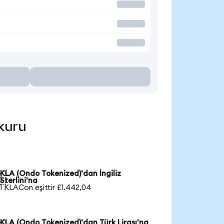
 kuru
KLA (Ondo Tokenized)'dan İngiliz

Sterlini'na
1 KLACon eşittir £1.442,04
KLA (Ondo Tokenized)'dan Türk Lirası'na