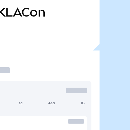
KLACon
1sa
4sa
1G