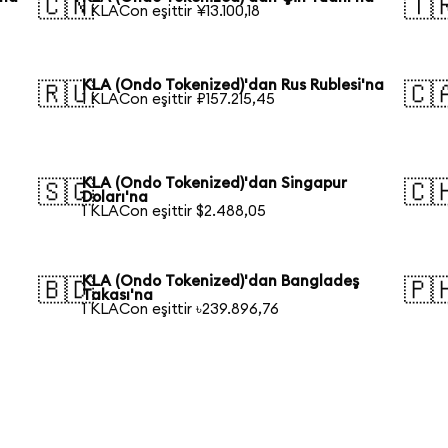
🇨🇳
🇹
1 KLACon eşittir ¥13.100,18
KLA (Ondo Tokenized)'dan Rus Rublesi'na
🇷🇺
🇨
1 KLACon eşittir ₽157.215,45
KLA (Ondo Tokenized)'dan Singapur
🇸🇬
🇨
Doları'na
1 KLACon eşittir $2.488,05
KLA (Ondo Tokenized)'dan Bangladeş
🇧🇩
🇵
Takası'na
1 KLACon eşittir ৳239.896,76