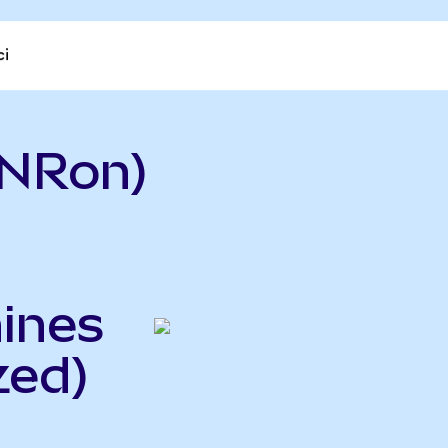
ci
UNRon)
hines
zed)