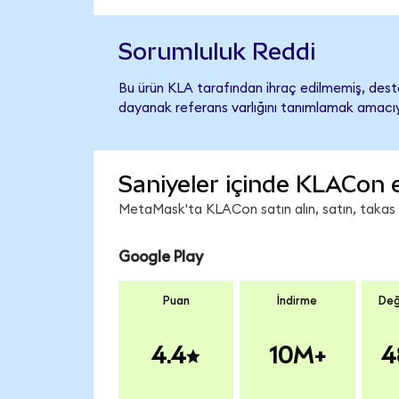
Sorumluluk Reddi
Bu ürün KLA tarafından ihraç edilmemiş, destek
dayanak referans varlığını tanımlamak amacıyl
Saniyeler içinde KLACon 
MetaMask'ta KLACon satın alın, satın, takas ed
Google Play
Puan
İndirme
Değ
4.4
10M+
4