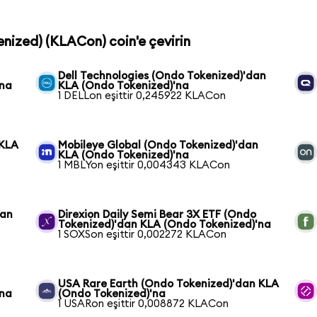
enized) (KLACon) coin'e çevirin
Dell Technologies (Ondo Tokenized)'dan
'na
KLA (Ondo Tokenized)'na
1 DELLon eşittir 0,245922 KLACon
 KLA
Mobileye Global (Ondo Tokenized)'dan
KLA (Ondo Tokenized)'na
1 MBLYon eşittir 0,004343 KLACon
dan
Direxion Daily Semi Bear 3X ETF (Ondo
Tokenized)'dan KLA (Ondo Tokenized)'na
1 SOXSon eşittir 0,002272 KLACon
USA Rare Earth (Ondo Tokenized)'dan KLA
'na
(Ondo Tokenized)'na
1 USARon eşittir 0,008872 KLACon