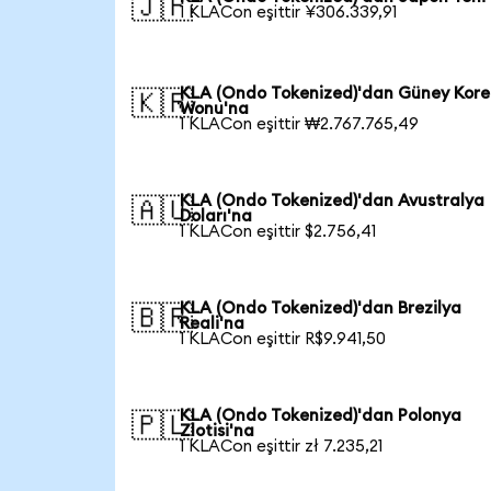
🇯🇵
1 KLACon eşittir ¥306.339,91
KLA (Ondo Tokenized)'dan Güney Kore
🇰🇷
Wonu'na
1 KLACon eşittir ₩2.767.765,49
KLA (Ondo Tokenized)'dan Avustralya
🇦🇺
Doları'na
1 KLACon eşittir $2.756,41
KLA (Ondo Tokenized)'dan Brezilya
🇧🇷
Reali'na
1 KLACon eşittir R$9.941,50
KLA (Ondo Tokenized)'dan Polonya
🇵🇱
Zlotisi'na
1 KLACon eşittir zł 7.235,21