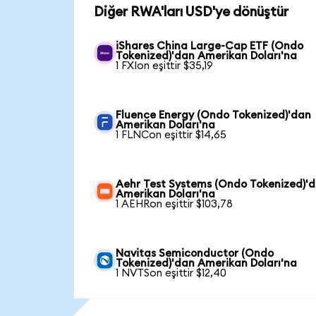
Diğer RWA'ları USD'ye dönüştür
iShares China Large-Cap ETF (Ondo
Tokenized)'dan Amerikan Doları'na
1 FXIon eşittir $35,19
Fluence Energy (Ondo Tokenized)'dan
Amerikan Doları'na
1 FLNCon eşittir $14,65
Aehr Test Systems (Ondo Tokenized)'
Amerikan Doları'na
1 AEHRon eşittir $103,78
Navitas Semiconductor (Ondo
Tokenized)'dan Amerikan Doları'na
1 NVTSon eşittir $12,40