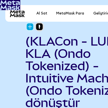
Al Sat
MetaMask Para
Geliştiri
(KLACon - L
KLA (Ondo
Tokenized) -
Intuitive Mac
(Ondo Tokeni
dönüştür