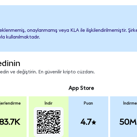
lenmemiş, onaylanmamış veya KLA ile ilişkilendirilmemiştir. Şirke
a kullanılmaktadır.
edinin
in ve değiştirin. En güvenilir kripto cüzdanı.
App Store
erlendirme
İndir
Puan
İndirme
83.7K
4.7
50M