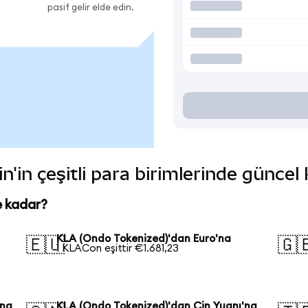
pasif gelir elde edin.
'in çeşitli para birimlerinde güncel
e kadar?
KLA (Ondo Tokenized)'dan Euro'na
🇪🇺
🇬
1 KLACon eşittir €1.681,23
'na
KLA (Ondo Tokenized)'dan Çin Yuanı'na