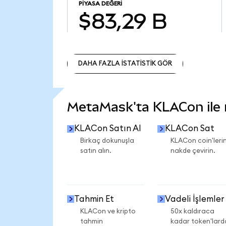
PIYASA DEĞERI
$83,29 B
DAHA FAZLA İSTATİSTİK GÖR
DAHA FAZLA İSTATİSTİK GÖR
MetaMask'ta KLACon ile n
KLACon Satın Al
KLACon Sat
Birkaç dokunuşla
KLACon coin'lerin
satın alın.
nakde çevirin.
Tahmin Et
Vadeli İşlemler
KLACon ve kripto
50x kaldıraca
tahmin
kadar token'lard