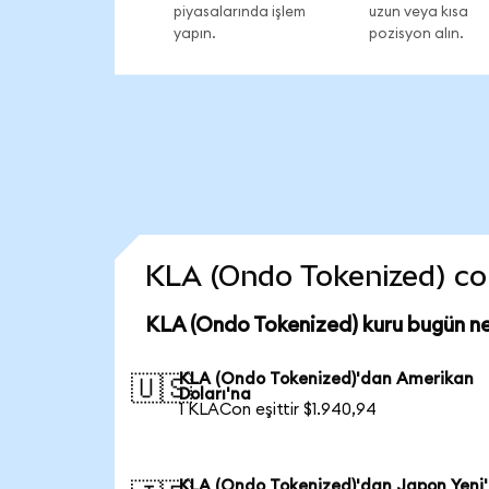
piyasalarında işlem
uzun veya kısa
yapın.
pozisyon alın.
KLA (Ondo Tokenized) coin
KLA (Ondo Tokenized) kuru bugün n
KLA (Ondo Tokenized)'dan Amerikan
🇺🇸
Doları'na
1 KLACon eşittir $1.940,94
KLA (Ondo Tokenized)'dan Japon Yeni