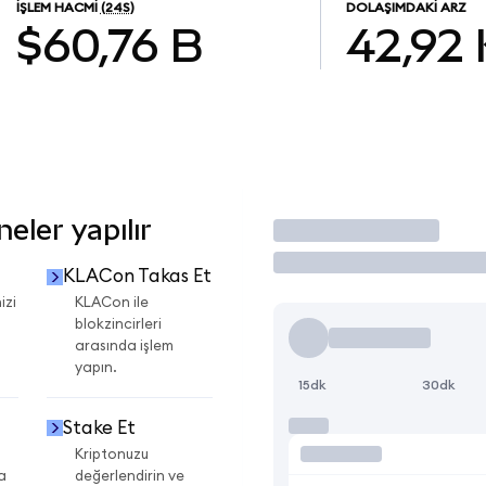
İŞLEM HACMI
(24S)
DOLAŞIMDAKI ARZ
$60,76 B
42,92
eler yapılır
İşlem Yap
KLACon Takas Et
izi
KLACon ile
blokzincirleri
arasında işlem
yapın.
15dk
30dk
Stake Et
Kriptonuzu
a
değerlendirin ve