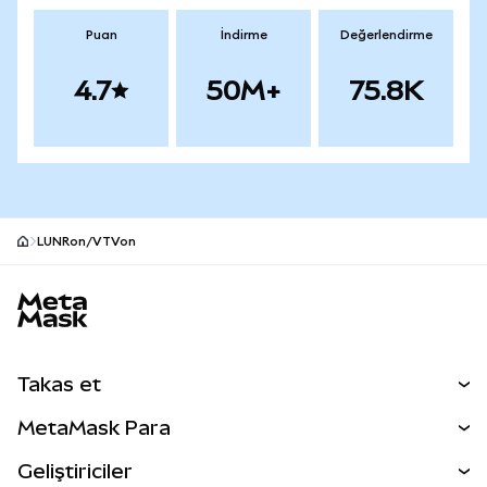
Puan
İndirme
Değerlendirme
4.7
50M+
75.8K
LUNRon/VTVon
MetaMask site alt bilgisi
Takas et
Takas İşlemleri
MetaMask Para
Tahmin Et
YENİ
Kripto Al
Geliştiriciler
Perps
YENİ