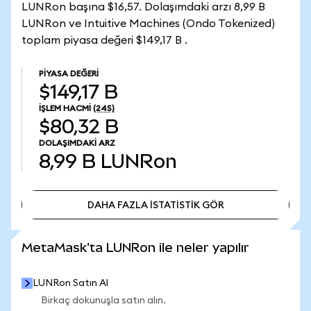
LUNRon başına $16,57. Dolaşımdaki arzı 8,99 B
LUNRon ve Intuitive Machines (Ondo Tokenized)
toplam piyasa değeri $149,17 B .
PIYASA DEĞERI
$149,17 B
İŞLEM HACMI
(24S)
$80,32 B
DOLAŞIMDAKI ARZ
8,99 B
LUNRon
DAHA FAZLA İSTATİSTİK GÖR
DAHA FAZLA İSTATİSTİK GÖR
MetaMask'ta LUNRon ile neler yapılır
LUNRon Satın Al
Birkaç dokunuşla satın alın.