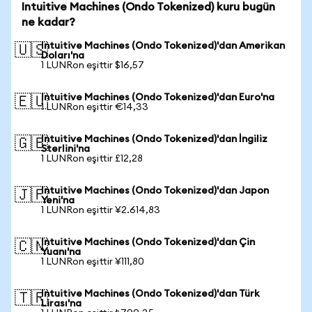
Intuitive Machines (Ondo Tokenized) kuru bugün
ne kadar?
Intuitive Machines (Ondo Tokenized)'dan Amerikan
🇺🇸
Doları'na
1 LUNRon eşittir $16,57
Intuitive Machines (Ondo Tokenized)'dan Euro'na
🇪🇺
1 LUNRon eşittir €14,33
Intuitive Machines (Ondo Tokenized)'dan İngiliz
🇬🇧
Sterlini'na
1 LUNRon eşittir £12,28
Intuitive Machines (Ondo Tokenized)'dan Japon
🇯🇵
Yeni'na
1 LUNRon eşittir ¥2.614,83
Intuitive Machines (Ondo Tokenized)'dan Çin
🇨🇳
Yuanı'na
1 LUNRon eşittir ¥111,80
Intuitive Machines (Ondo Tokenized)'dan Türk
🇹🇷
Lirası'na