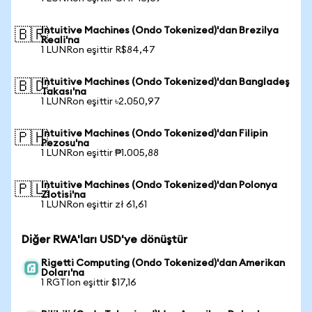
Intuitive Machines (Ondo Tokenized)'dan Brezilya
🇧🇷
Reali'na
1 LUNRon eşittir R$84,47
Intuitive Machines (Ondo Tokenized)'dan Bangladeş
🇧🇩
Takası'na
1 LUNRon eşittir ৳2.050,97
Intuitive Machines (Ondo Tokenized)'dan Filipin
🇵🇭
Pezosu'na
1 LUNRon eşittir ₱1.005,88
Intuitive Machines (Ondo Tokenized)'dan Polonya
🇵🇱
Zlotisi'na
1 LUNRon eşittir zł 61,61
Diğer RWA'ları USD'ye dönüştür
Rigetti Computing (Ondo Tokenized)'dan Amerikan
Doları'na
1 RGTIon eşittir $17,16