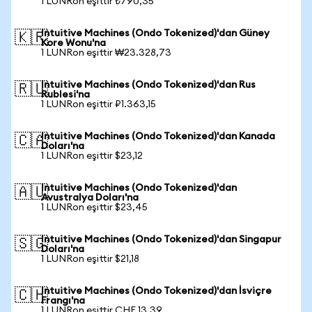
1 LUNRon eşittir ₺790,35
Intuitive Machines (Ondo Tokenized)'dan Güney
🇰🇷
Kore Wonu'na
1 LUNRon eşittir ₩23.328,73
Intuitive Machines (Ondo Tokenized)'dan Rus
🇷🇺
Rublesi'na
1 LUNRon eşittir ₽1.363,15
Intuitive Machines (Ondo Tokenized)'dan Kanada
🇨🇦
Doları'na
1 LUNRon eşittir $23,12
Intuitive Machines (Ondo Tokenized)'dan
🇦🇺
Avustralya Doları'na
1 LUNRon eşittir $23,45
Intuitive Machines (Ondo Tokenized)'dan Singapur
🇸🇬
Doları'na
1 LUNRon eşittir $21,18
Intuitive Machines (Ondo Tokenized)'dan İsviçre
🇨🇭
Frangı'na
1 LUNRon eşittir CHF 13,39