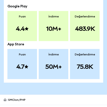
Google Play
Puan
İndirme
Değerlendirme
4.4
10M+
483.9K
App Store
Puan
İndirme
Değerlendirme
4.7
50M+
75.8K
SMCIon/PHP
MetaMask site alt bilgisi