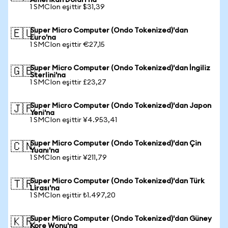
Amerikan Doları'na
1 SMCIon eşittir $31,39
Super Micro Computer (Ondo Tokenized)'dan
🇪🇺
Euro'na
1 SMCIon eşittir €27,15
Super Micro Computer (Ondo Tokenized)'dan İngiliz
🇬🇧
Sterlini'na
1 SMCIon eşittir £23,27
Super Micro Computer (Ondo Tokenized)'dan Japon
🇯🇵
Yeni'na
1 SMCIon eşittir ¥4.953,41
Super Micro Computer (Ondo Tokenized)'dan Çin
🇨🇳
Yuanı'na
1 SMCIon eşittir ¥211,79
Super Micro Computer (Ondo Tokenized)'dan Türk
🇹🇷
Lirası'na
1 SMCIon eşittir ₺1.497,20
Super Micro Computer (Ondo Tokenized)'dan Güney
🇰🇷
Kore Wonu'na