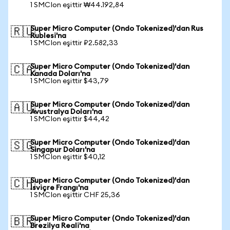
1 SMCIon eşittir ₩44.192,84
Super Micro Computer (Ondo Tokenized)'dan Rus
🇷🇺
Rublesi'na
1 SMCIon eşittir ₽2.582,33
Super Micro Computer (Ondo Tokenized)'dan
🇨🇦
Kanada Doları'na
1 SMCIon eşittir $43,79
Super Micro Computer (Ondo Tokenized)'dan
🇦🇺
Avustralya Doları'na
1 SMCIon eşittir $44,42
Super Micro Computer (Ondo Tokenized)'dan
🇸🇬
Singapur Doları'na
1 SMCIon eşittir $40,12
Super Micro Computer (Ondo Tokenized)'dan
🇨🇭
İsviçre Frangı'na
1 SMCIon eşittir CHF 25,36
Super Micro Computer (Ondo Tokenized)'dan
🇧🇷
Brezilya Reali'na