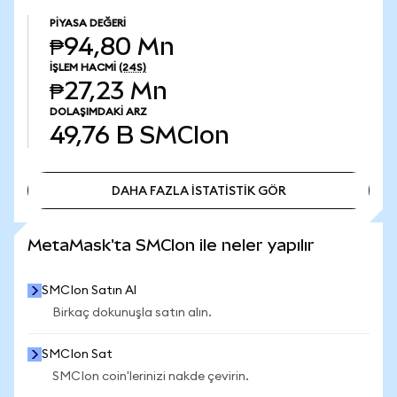
PIYASA DEĞERI
₱94,80 Mn
İŞLEM HACMI
(24S)
₱27,23 Mn
DOLAŞIMDAKI ARZ
49,76 B
SMCIon
DAHA FAZLA İSTATİSTİK GÖR
DAHA FAZLA İSTATİSTİK GÖR
MetaMask'ta SMCIon ile neler yapılır
SMCIon Satın Al
Birkaç dokunuşla satın alın.
SMCIon Sat
SMCIon coin'lerinizi nakde çevirin.