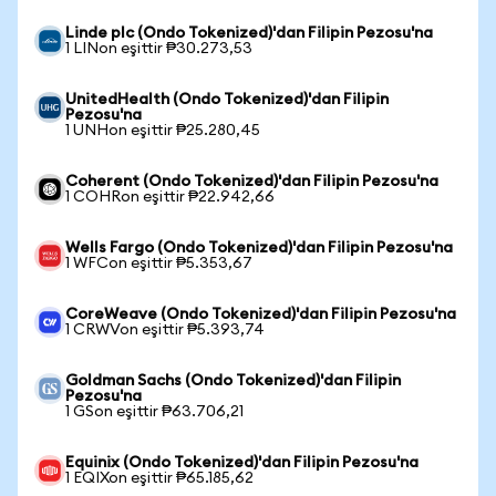
Linde plc (Ondo Tokenized)'dan Filipin Pezosu'na
1 LINon eşittir ₱30.273,53
UnitedHealth (Ondo Tokenized)'dan Filipin
Pezosu'na
1 UNHon eşittir ₱25.280,45
Coherent (Ondo Tokenized)'dan Filipin Pezosu'na
1 COHRon eşittir ₱22.942,66
Wells Fargo (Ondo Tokenized)'dan Filipin Pezosu'na
1 WFCon eşittir ₱5.353,67
CoreWeave (Ondo Tokenized)'dan Filipin Pezosu'na
1 CRWVon eşittir ₱5.393,74
Goldman Sachs (Ondo Tokenized)'dan Filipin
Pezosu'na
1 GSon eşittir ₱63.706,21
Equinix (Ondo Tokenized)'dan Filipin Pezosu'na
1 EQIXon eşittir ₱65.185,62