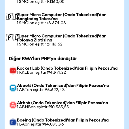
1 SMCIon eşittir R$160,00
Super Micro Computer (Ondo Tokenized)'dan
🇧🇩
Bangladeş Takası'na
1 SMCIon eşittir ৳3.874,03
Super Micro Computer (Ondo Tokenized)'dan
🇵🇱
Polonya Zlotisi'na
1 SMCIon eşittir zł 116,62
Diğer RWA'ları PHP'ye dönüştür
Rocket Lab (Ondo Tokenized)'dan Filipin Pezosu'na
1 RKLBon eşittir ₱4.971,22
Abbott (Ondo Tokenized)'dan Filipin Pezosu'na
1 ABTon eşittir ₱6.622,43
Airbnb (Ondo Tokenized)'dan Filipin Pezosu'na
1 ABNBon eşittir ₱10.535,55
Boeing (Ondo Tokenized)'dan Filipin Pezosu'na
1 BAon eşittir ₱14.095,96