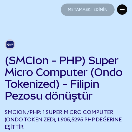
METAMASK'I EDİNİN
METAMASK'I EDİNİN
(SMCIon - PHP) Super
Micro Computer (Ondo
Tokenized) - Filipin
Pezosu dönüştür
SMCION/PHP: 1 SUPER MICRO COMPUTER
(ONDO TOKENIZED), 1.905,5295 PHP DEĞERINE
EŞITTIR