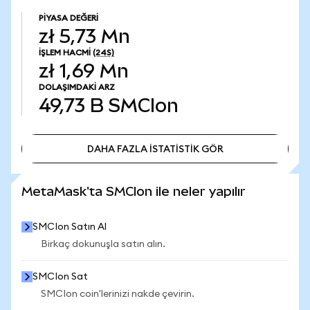
PIYASA DEĞERI
zł 5,73 Mn
İŞLEM HACMI
(24S)
zł 1,69 Mn
DOLAŞIMDAKI ARZ
49,73 B
SMCIon
DAHA FAZLA İSTATİSTİK GÖR
DAHA FAZLA İSTATİSTİK GÖR
MetaMask'ta SMCIon ile neler yapılır
SMCIon Satın Al
Birkaç dokunuşla satın alın.
SMCIon Sat
SMCIon coin'lerinizi nakde çevirin.