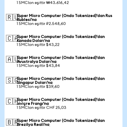
1 SMCIon eşittir ₩43.616,42
Super Micro Computer (Ondo Tokenized)'dan Rus
🇷🇺
Rublesi'na
1 SMCIon eşittir ₽2.548,60
Super Micro Computer (Ondo Tokenized)'dan
🇨🇦
Kanada Doları'na
1 SMCIon eşittir $43,22
Super Micro Computer (Ondo Tokenized)'dan
🇦🇺
Avustralya Doları'na
1 SMCIon eşittir $43,84
Super Micro Computer (Ondo Tokenized)'dan
🇸🇬
Singapur Doları'na
1 SMCIon eşittir $39,60
Super Micro Computer (Ondo Tokenized)'dan
🇨🇭
İsviçre Frangı'na
1 SMCIon eşittir CHF 25,03
Super Micro Computer (Ondo Tokenized)'dan
🇧🇷
Brezilya Reali'na