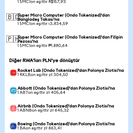
1 SMCIon eşittir R$157,93
Super Micro Computer (Ondo Tokenized)'dan
🇧🇩
Bangladeş Takası'na
1 SMCIon eşittir ৳3.834,59
Super Micro Computer (Ondo Tokenized)'dan Filipin
🇵🇭
Pezosu'na
1 SMCIon eşittir ₱1.880,64
Diğer RWA'ları PLN'ye dönüştür
Rocket Lab (Ondo Tokenized)'dan Polonya Zlotisi'na
1 RKLBon eşittir zł 304,50
Abbott (Ondo Tokenized)'dan Polonya Zlotisi'na
1 ABTon eşittir zł 405,64
Airbnb (Ondo Tokenized)'dan Polonya Zlotisi'na
1 ABNBon eşittir zł 645,32
Boeing (Ondo Tokenized)'dan Polonya Zlotisi'na
1 BAon eşittir zł 863,41