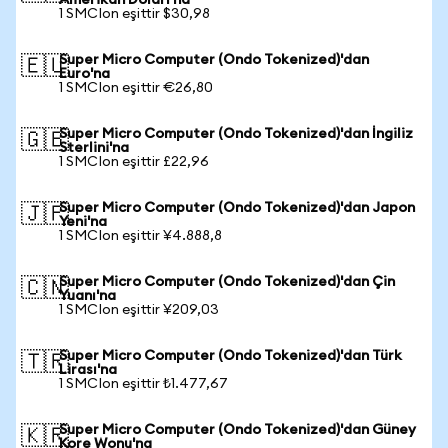
Amerikan Doları'na
1 SMCIon eşittir $30,98
Super Micro Computer (Ondo Tokenized)'dan
🇪🇺
Euro'na
1 SMCIon eşittir €26,80
Super Micro Computer (Ondo Tokenized)'dan İngiliz
🇬🇧
Sterlini'na
1 SMCIon eşittir £22,96
Super Micro Computer (Ondo Tokenized)'dan Japon
🇯🇵
Yeni'na
1 SMCIon eşittir ¥4.888,8
Super Micro Computer (Ondo Tokenized)'dan Çin
🇨🇳
Yuanı'na
1 SMCIon eşittir ¥209,03
Super Micro Computer (Ondo Tokenized)'dan Türk
🇹🇷
Lirası'na
1 SMCIon eşittir ₺1.477,67
Super Micro Computer (Ondo Tokenized)'dan Güney
🇰🇷
Kore Wonu'na