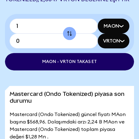
MAON
VRTON
MAON - VRTON TAKAS ET
Mastercard (Ondo Tokenized) piyasa son
durumu
Mastercard (Ondo Tokenized) güncel fiyatı MAon
başına $568,96. Dolaşımdaki arzı 2,24 B MAon ve
Mastercard (Ondo Tokenized) toplam piyasa
değeri $1,28 Mn .