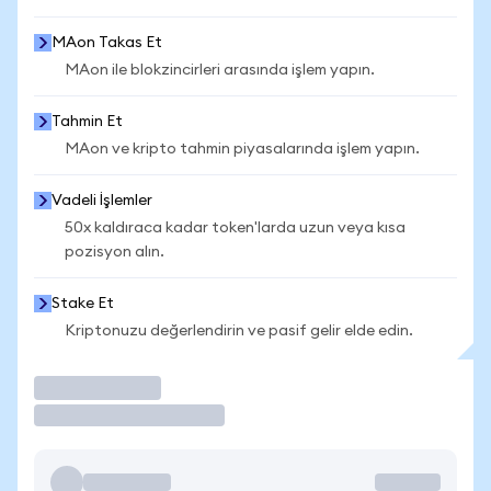
MAon Takas Et
MAon ile blokzincirleri arasında işlem yapın.
Tahmin Et
MAon ve kripto tahmin piyasalarında işlem yapın.
Vadeli İşlemler
50x kaldıraca kadar token'larda uzun veya kısa
pozisyon alın.
Stake Et
Kriptonuzu değerlendirin ve pasif gelir elde edin.
İşlem Yap