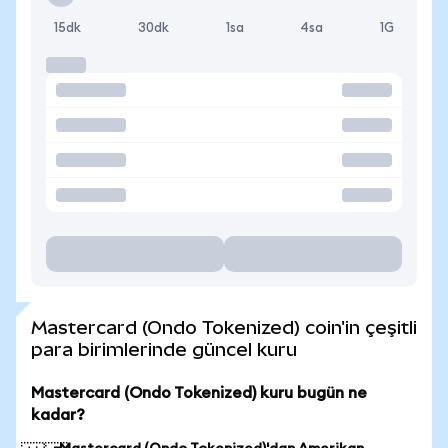
15dk
30dk
1sa
4sa
1G
Mastercard (Ondo Tokenized) coin'in çeşitli
para birimlerinde güncel kuru
Mastercard (Ondo Tokenized) kuru bugün ne
kadar?