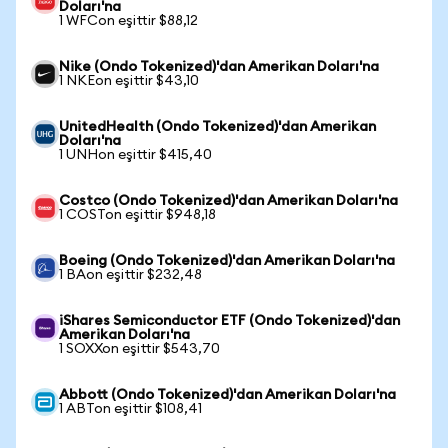
Doları'na
1 WFCon eşittir $88,12
Nike (Ondo Tokenized)'dan Amerikan Doları'na
1 NKEon eşittir $43,10
UnitedHealth (Ondo Tokenized)'dan Amerikan
Doları'na
1 UNHon eşittir $415,40
Costco (Ondo Tokenized)'dan Amerikan Doları'na
1 COSTon eşittir $948,18
Boeing (Ondo Tokenized)'dan Amerikan Doları'na
1 BAon eşittir $232,48
iShares Semiconductor ETF (Ondo Tokenized)'dan
Amerikan Doları'na
1 SOXXon eşittir $543,70
Abbott (Ondo Tokenized)'dan Amerikan Doları'na
1 ABTon eşittir $108,41