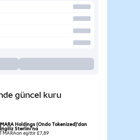
inde güncel kuru
MARA Holdings (Ondo Tokenized)'dan

İngiliz Sterlini'na
1 MARAon eşittir £7,89