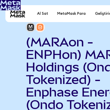
Al Sat
MetaMask Para
Geliştiri
(MARAon -
ENPHon) MA
Holdings (On
Tokenized) -
Enphase Ene
(Ondo Tokeni