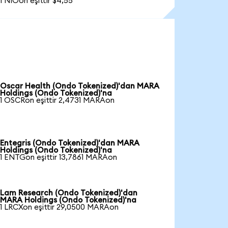
1 NIOon eşittir $4,55
Oscar Health (Ondo Tokenized)'dan MARA
Holdings (Ondo Tokenized)'na
1 OSCRon eşittir 2,4731 MARAon
Entegris (Ondo Tokenized)'dan MARA
Holdings (Ondo Tokenized)'na
1 ENTGon eşittir 13,7861 MARAon
Lam Research (Ondo Tokenized)'dan
MARA Holdings (Ondo Tokenized)'na
1 LRCXon eşittir 29,0500 MARAon