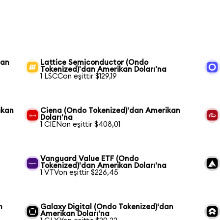
dan
Lattice Semiconductor (Ondo
Tokenized)'dan Amerikan Doları'na
1 LSCCon eşittir $129,19
ikan
Ciena (Ondo Tokenized)'dan Amerikan
Doları'na
1 CIENon eşittir $408,01
Vanguard Value ETF (Ondo
Tokenized)'dan Amerikan Doları'na
1 VTVon eşittir $226,45
n
Galaxy Digital (Ondo Tokenized)'dan
Amerikan Doları'na