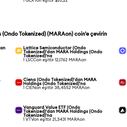
1 GLXYon eşittir $20,22
s (Ondo Tokenized) (MARAon) coin'e çevirin
dan
Lattice Semiconductor (Ondo
Tokenized)'dan MARA Holdings (Ondo
Tokenized)'na
1 LSCCon eşittir 12,1762 MARAon
A
Ciena (Ondo Tokenized)'dan MARA
Holdings (Ondo Tokenized)'na
1 CIENon eşittir 38,4552 MARAon
Vanguard Value ETF (Ondo
Tokenized)'dan MARA Holdings (Ondo
Tokenized)'na
1 VTVon eşittir 21,3431 MARAon