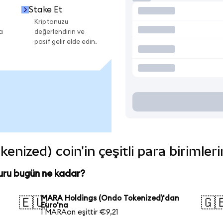
Stake Et
Kriptonuzu
a
değerlendirin ve
pasif gelir elde edin.
ized) coin'in çeşitli para birimler
ru bugün ne kadar?
MARA Holdings (Ondo Tokenized)'dan
🇪🇺
🇬
Euro'na
1 MARAon eşittir €9,21