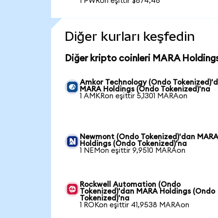
1 PWRon eşittir $674,48
Diğer kurları keşfedin
Diğer kripto coinleri MARA Holding
Amkor Technology (Ondo Tokenized)'
MARA Holdings (Ondo Tokenized)'na
1 AMKRon eşittir 5,1301 MARAon
Newmont (Ondo Tokenized)'dan MAR
Holdings (Ondo Tokenized)'na
1 NEMon eşittir 9,9510 MARAon
Rockwell Automation (Ondo
Tokenized)'dan MARA Holdings (Ondo
Tokenized)'na
1 ROKon eşittir 41,9538 MARAon