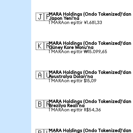
MARA Holdings (Ondo Tokenized)'dan
🇯🇵
Japon Yeni'na
1 MARAon eşittir ¥1.681,33
MARA Holdings (Ondo Tokenized)'dan
🇰🇷
Güney Kore Wonu'na
1 MARAon eşittir ₩15.099,65
MARA Holdings (Ondo Tokenized)'dan
🇦🇺
Avustralya Doları'na
1 MARAon eşittir $15,09
MARA Holdings (Ondo Tokenized)'dan
🇧🇷
Brezilya Reali'na
1 MARAon eşittir R$54,36
MARA Holdings (Ondo Tokenized)'dan