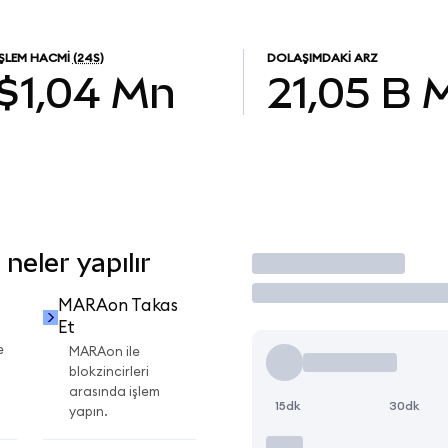
İŞLEM HACMI
(24S)
DOLAŞIMDAKI ARZ
$1,04 Mn
21,05 B
eler yapılır
İşlem Yap
MARAon Takas
Et
e
MARAon ile
blokzincirleri
arasında işlem
15dk
30dk
yapın.