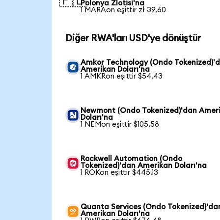
🇵🇱
Polonya Zlotisi'na
1 MARAon eşittir zł 39,60
Diğer RWA'ları USD'ye dönüştür
Amkor Technology (Ondo Tokenized)'
Amerikan Doları'na
1 AMKRon eşittir $54,43
Newmont (Ondo Tokenized)'dan Amer
Doları'na
1 NEMon eşittir $105,58
Rockwell Automation (Ondo
Tokenized)'dan Amerikan Doları'na
1 ROKon eşittir $445,13
Quanta Services (Ondo Tokenized)'da
Amerikan Doları'na