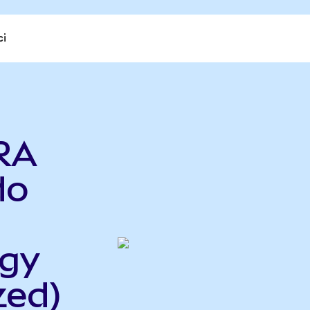
ci
RA
do
rgy
zed)