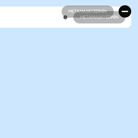
METAMASK'I EDİNİN
METAMASK'I EDİNİN
METAMASK'I EDİNİN
METAMASK'I EDİNİN