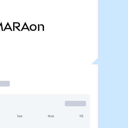
MARAon
1sa
4sa
1G