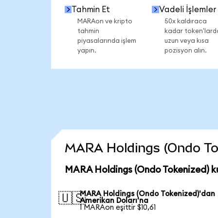
Tahmin Et
Vadeli İşlemler
MARAon ve kripto
50x kaldıraca
tahmin
kadar token'lard
piyasalarında işlem
uzun veya kısa
yapın.
pozisyon alın.
MARA Holdings (Ondo Token
MARA Holdings (Ondo Tokenized) ku
MARA Holdings (Ondo Tokenized)'dan
🇺🇸
Amerikan Doları'na
1 MARAon eşittir $10,61