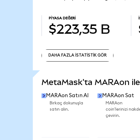
PIYASA DEĞERI
$223,35 B
DAHA FAZLA İSTATİSTİK GÖR
DAHA FAZLA İSTATİSTİK GÖR
MetaMask'ta MARAon ile n
MARAon Satın Al
MARAon Sat
Birkaç dokunuşla
MARAon
satın alın.
coin'lerinizi nakd
çevirin.