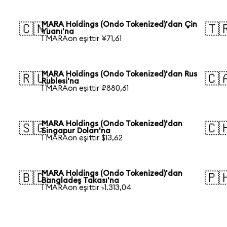
MARA Holdings (Ondo Tokenized)'dan Çin
🇨🇳
🇹
Yuanı'na
1 MARAon eşittir ¥71,61
MARA Holdings (Ondo Tokenized)'dan Rus
🇷🇺
🇨
Rublesi'na
1 MARAon eşittir ₽880,61
MARA Holdings (Ondo Tokenized)'dan
🇸🇬
🇨
Singapur Doları'na
1 MARAon eşittir $13,62
MARA Holdings (Ondo Tokenized)'dan
🇧🇩
🇵
Bangladeş Takası'na
1 MARAon eşittir ৳1.313,04