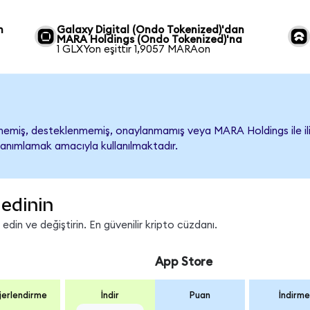
n
Galaxy Digital (Ondo Tokenized)'dan
MARA Holdings (Ondo Tokenized)'na
1 GLXYon eşittir 1,9057 MARAon
miş, desteklenmemiş, onaylanmamış veya MARA Holdings ile ilişkil
tanımlamak amacıyla kullanılmaktadır.
edinin
in ve değiştirin. En güvenilir kripto cüzdanı.
App Store
erlendirme
İndir
Puan
İndirme