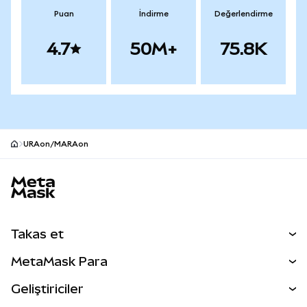
Puan
İndirme
Değerlendirme
4.7
50M+
75.8K
URAon/MARAon
MetaMask site alt bilgisi
Takas et
Takas İşlemleri
MetaMask Para
Tahmin Et
YENİ
Kripto Al
Geliştiriciler
Perps
YENİ
MetaMask Kart
Dökümantasyon