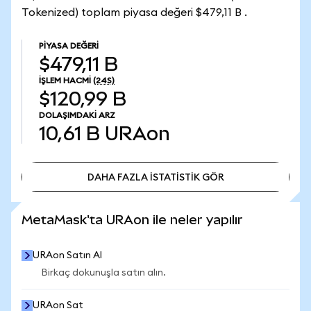
Tokenized) toplam piyasa değeri $479,11 B .
PIYASA DEĞERI
$479,11 B
İŞLEM HACMI
(24S)
$120,99 B
DOLAŞIMDAKI ARZ
10,61 B
URAon
DAHA FAZLA İSTATİSTİK GÖR
DAHA FAZLA İSTATİSTİK GÖR
MetaMask'ta URAon ile neler yapılır
URAon Satın Al
Birkaç dokunuşla satın alın.
URAon Sat