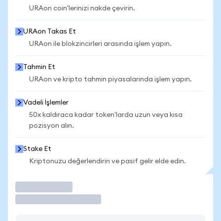
URAon coin'lerinizi nakde çevirin.
URAon Takas Et
URAon ile blokzincirleri arasında işlem yapın.
Tahmin Et
URAon ve kripto tahmin piyasalarında işlem yapın.
Vadeli İşlemler
50x kaldıraca kadar token'larda uzun veya kısa
pozisyon alın.
Stake Et
Kriptonuzu değerlendirin ve pasif gelir elde edin.
İşlem Yap