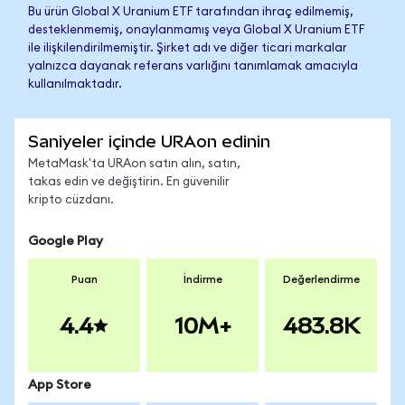
Bu ürün Global X Uranium ETF tarafından ihraç edilmemiş,
desteklenmemiş, onaylanmamış veya Global X Uranium ETF
ile ilişkilendirilmemiştir. Şirket adı ve diğer ticari markalar
yalnızca dayanak referans varlığını tanımlamak amacıyla
kullanılmaktadır.
Saniyeler içinde URAon edinin
MetaMask'ta URAon satın alın, satın,
takas edin ve değiştirin. En güvenilir
kripto cüzdanı.
Google Play
Puan
İndirme
Değerlendirme
4.4
10M+
483.8K
App Store