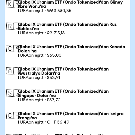
Global X Uranium ETF (Ondo Tokenized)'dan Güney
🇰🇷
Kore Wonu'na
1 URAon eşittir ₩63.580,35
Global X Uranium ETF (Ondo Tokenized)'dan Rus
🇷🇺
Rublesi'na
1 URAon eşittir ₽3.715,13
Global X Uranium ETF (Ondo Tokenized)'dan Kanada
🇨🇦
Doları'na
1 URAon eşittir $63,00
Global X Uranium ETF (Ondo Tokenized)'dan
🇦🇺
Avustralya Doları'na
1 URAon eşittir $63,91
Global X Uranium ETF (Ondo Tokenized)'dan
🇸🇬
Singapur Doları'na
1 URAon eşittir $57,72
Global X Uranium ETF (Ondo Tokenized)'dan İsviçre
🇨🇭
Frangı'na
1 URAon eşittir CHF 36,49