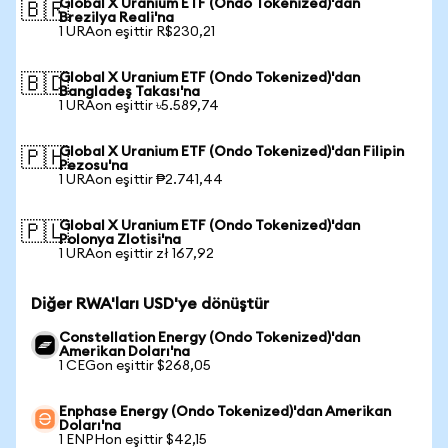
Global X Uranium ETF (Ondo Tokenized)'dan
🇧🇷
Brezilya Reali'na
1 URAon eşittir R$230,21
Global X Uranium ETF (Ondo Tokenized)'dan
🇧🇩
Bangladeş Takası'na
1 URAon eşittir ৳5.589,74
Global X Uranium ETF (Ondo Tokenized)'dan Filipin
🇵🇭
Pezosu'na
1 URAon eşittir ₱2.741,44
Global X Uranium ETF (Ondo Tokenized)'dan
🇵🇱
Polonya Zlotisi'na
1 URAon eşittir zł 167,92
Diğer RWA'ları USD'ye dönüştür
Constellation Energy (Ondo Tokenized)'dan
Amerikan Doları'na
1 CEGon eşittir $268,05
Enphase Energy (Ondo Tokenized)'dan Amerikan
Doları'na
1 ENPHon eşittir $42,15