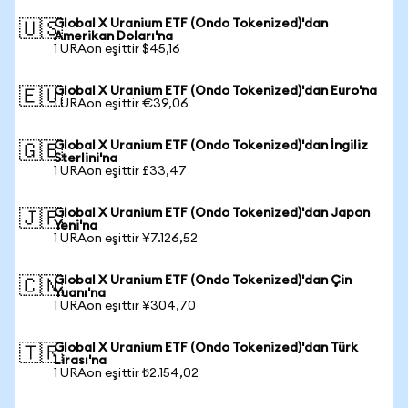
Global X Uranium ETF (Ondo Tokenized)'dan
🇺🇸
Amerikan Doları'na
1 URAon eşittir $45,16
Global X Uranium ETF (Ondo Tokenized)'dan Euro'na
🇪🇺
1 URAon eşittir €39,06
Global X Uranium ETF (Ondo Tokenized)'dan İngiliz
🇬🇧
Sterlini'na
1 URAon eşittir £33,47
Global X Uranium ETF (Ondo Tokenized)'dan Japon
🇯🇵
Yeni'na
1 URAon eşittir ¥7.126,52
Global X Uranium ETF (Ondo Tokenized)'dan Çin
🇨🇳
Yuanı'na
1 URAon eşittir ¥304,70
Global X Uranium ETF (Ondo Tokenized)'dan Türk
🇹🇷
Lirası'na
1 URAon eşittir ₺2.154,02