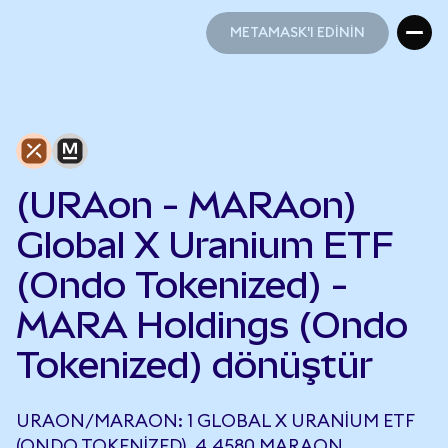
METAMASK'I EDİNİN
METAMASK'I EDİNİN
(URAon - MARAon)
Global X Uranium ETF
(Ondo Tokenized) -
MARA Holdings (Ondo
Tokenized) dönüştür
URAON/MARAON: 1 GLOBAL X URANIUM ETF
(ONDO TOKENIZED), 4,4580 MARAON