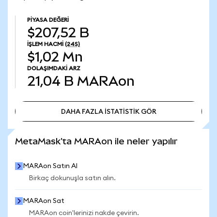
PIYASA DEĞERI
$207,52 B
İŞLEM HACMI
(24S)
$1,02 Mn
DOLAŞIMDAKI ARZ
21,04 B
MARAon
DAHA FAZLA İSTATİSTİK GÖR
DAHA FAZLA İSTATİSTİK GÖR
MetaMask'ta MARAon ile neler yapılır
MARAon Satın Al
Birkaç dokunuşla satın alın.
MARAon Sat
MARAon coin'lerinizi nakde çevirin.