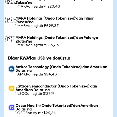
🇧🇩
Takası'na
1 MARAon eşittir ৳1.220,43
MARA Holdings (Ondo Tokenized)'dan Filipin
🇵🇭
Pezosu'na
1 MARAon eşittir ₱599,37
MARA Holdings (Ondo Tokenized)'dan Polonya
🇵🇱
Zlotisi'na
1 MARAon eşittir zł 36,66
Diğer RWA'ları USD'ye dönüştür
Amkor Technology (Ondo Tokenized)'dan Amerikan
Doları'na
1 AMKRon eşittir $54,43
Lattice Semiconductor (Ondo Tokenized)'dan
Amerikan Doları'na
1 LSCCon eşittir $129,19
Oscar Health (Ondo Tokenized)'dan Amerikan
Doları'na
1 OSCRon eşittir $26,24