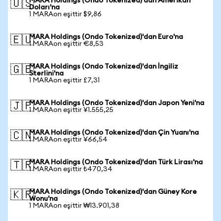
MARA Holdings (Ondo Tokenized)'dan Amerikan
🇺🇸
Doları'na
1 MARAon eşittir $9,86
MARA Holdings (Ondo Tokenized)'dan Euro'na
🇪🇺
1 MARAon eşittir €8,53
MARA Holdings (Ondo Tokenized)'dan İngiliz
🇬🇧
Sterlini'na
1 MARAon eşittir £7,31
MARA Holdings (Ondo Tokenized)'dan Japon Yeni'na
🇯🇵
1 MARAon eşittir ¥1.555,25
MARA Holdings (Ondo Tokenized)'dan Çin Yuanı'na
🇨🇳
1 MARAon eşittir ¥66,54
MARA Holdings (Ondo Tokenized)'dan Türk Lirası'na
🇹🇷
1 MARAon eşittir ₺470,34
MARA Holdings (Ondo Tokenized)'dan Güney Kore
🇰🇷
Wonu'na
1 MARAon eşittir ₩13.901,38