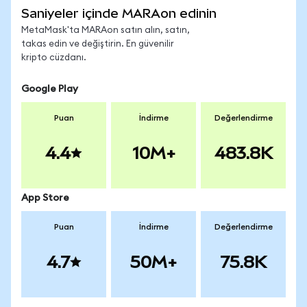
Saniyeler içinde MARAon edinin
MetaMask'ta MARAon satın alın, satın,
takas edin ve değiştirin. En güvenilir
kripto cüzdanı.
Google Play
Puan
İndirme
Değerlendirme
4.4
10M+
483.8K
App Store
Puan
İndirme
Değerlendirme
4.7
50M+
75.8K