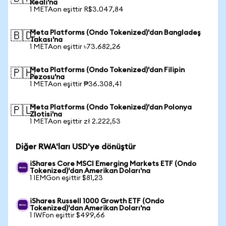
Reali'na
1 METAon eşittir R$3.047,84
Meta Platforms (Ondo Tokenized)'dan Bangladeş
🇧🇩
Takası'na
1 METAon eşittir ৳73.682,26
Meta Platforms (Ondo Tokenized)'dan Filipin
🇵🇭
Pezosu'na
1 METAon eşittir ₱36.308,41
Meta Platforms (Ondo Tokenized)'dan Polonya
🇵🇱
Zlotisi'na
1 METAon eşittir zł 2.222,53
Diğer RWA'ları USD'ye dönüştür
iShares Core MSCI Emerging Markets ETF (Ondo
Tokenized)'dan Amerikan Doları'na
1 IEMGon eşittir $81,23
iShares Russell 1000 Growth ETF (Ondo
Tokenized)'dan Amerikan Doları'na
1 IWFon eşittir $499,66