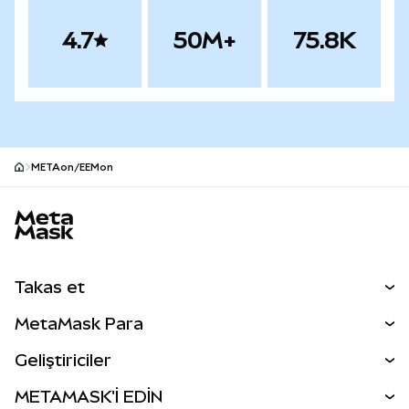
4.7
50M+
75.8K
METAon/EEMon
MetaMask site alt bilgisi
Takas et
Takas İşlemleri
MetaMask Para
Tahmin Et
YENİ
Kripto Al
Geliştiriciler
Perps
YENİ
MetaMask Kart
Dökümantasyon
METAMASK'İ EDİN
RWA'lar
mUSD
YENİ