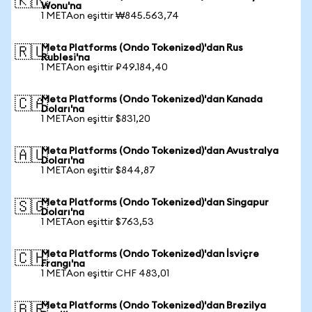
🇰🇷
Wonu'na
1 METAon eşittir ₩845.563,74
Meta Platforms (Ondo Tokenized)'dan Rus
🇷🇺
Rublesi'na
1 METAon eşittir ₽49.184,40
Meta Platforms (Ondo Tokenized)'dan Kanada
🇨🇦
Doları'na
1 METAon eşittir $831,20
Meta Platforms (Ondo Tokenized)'dan Avustralya
🇦🇺
Doları'na
1 METAon eşittir $844,87
Meta Platforms (Ondo Tokenized)'dan Singapur
🇸🇬
Doları'na
1 METAon eşittir $763,53
Meta Platforms (Ondo Tokenized)'dan İsviçre
🇨🇭
Frangı'na
1 METAon eşittir CHF 483,01
Meta Platforms (Ondo Tokenized)'dan Brezilya
🇧🇷