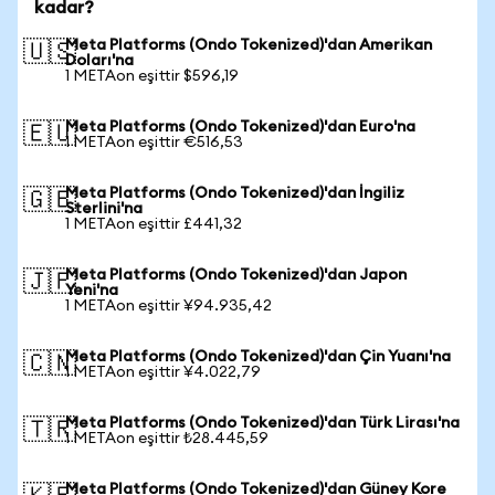
kadar?
Meta Platforms (Ondo Tokenized)'dan Amerikan
🇺🇸
Doları'na
1 METAon eşittir $596,19
Meta Platforms (Ondo Tokenized)'dan Euro'na
🇪🇺
1 METAon eşittir €516,53
Meta Platforms (Ondo Tokenized)'dan İngiliz
🇬🇧
Sterlini'na
1 METAon eşittir £441,32
Meta Platforms (Ondo Tokenized)'dan Japon
🇯🇵
Yeni'na
1 METAon eşittir ¥94.935,42
Meta Platforms (Ondo Tokenized)'dan Çin Yuanı'na
🇨🇳
1 METAon eşittir ¥4.022,79
Meta Platforms (Ondo Tokenized)'dan Türk Lirası'na
🇹🇷
1 METAon eşittir ₺28.445,59
Meta Platforms (Ondo Tokenized)'dan Güney Kore