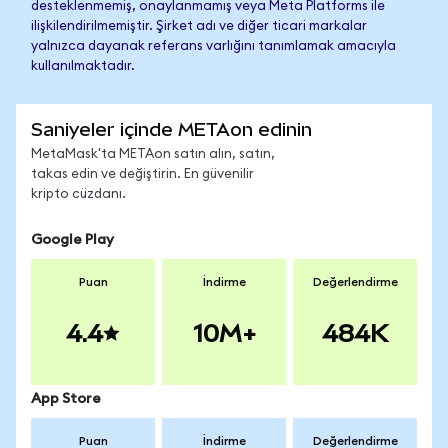
desteklenmemiş, onaylanmamış veya Meta Platforms ile
ilişkilendirilmemiştir. Şirket adı ve diğer ticari markalar
yalnızca dayanak referans varlığını tanımlamak amacıyla
kullanılmaktadır.
Saniyeler içinde METAon edinin
MetaMask'ta METAon satın alın, satın,
takas edin ve değiştirin. En güvenilir
kripto cüzdanı.
Google Play
Puan
İndirme
Değerlendirme
4.4
10M+
484K
App Store
Puan
İndirme
Değerlendirme