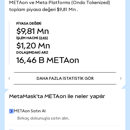
METAon ve Meta Platforms (Ondo Tokenized)
toplam piyasa değeri $9,81 Mn .
PIYASA DEĞERI
$9,81 Mn
İŞLEM HACMI
(24S)
$1,20 Mn
DOLAŞIMDAKI ARZ
16,46 B
METAon
DAHA FAZLA İSTATİSTİK GÖR
DAHA FAZLA İSTATİSTİK GÖR
MetaMask'ta METAon ile neler yapılır
METAon Satın Al
Birkaç dokunuşla satın alın.