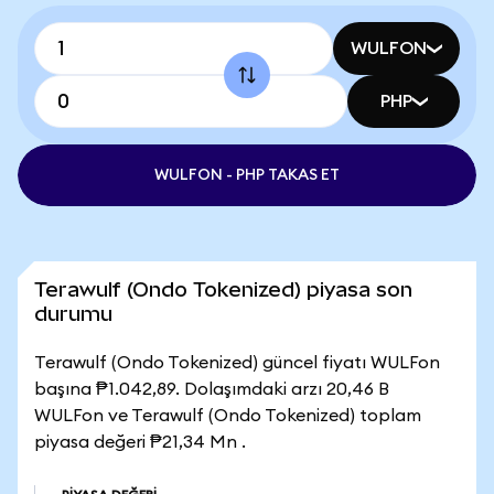
WULFON
PHP
WULFON - PHP TAKAS ET
Terawulf (Ondo Tokenized) piyasa son
durumu
Terawulf (Ondo Tokenized) güncel fiyatı WULFon
başına ₱1.042,89. Dolaşımdaki arzı 20,46 B
WULFon ve Terawulf (Ondo Tokenized) toplam
piyasa değeri ₱21,34 Mn .