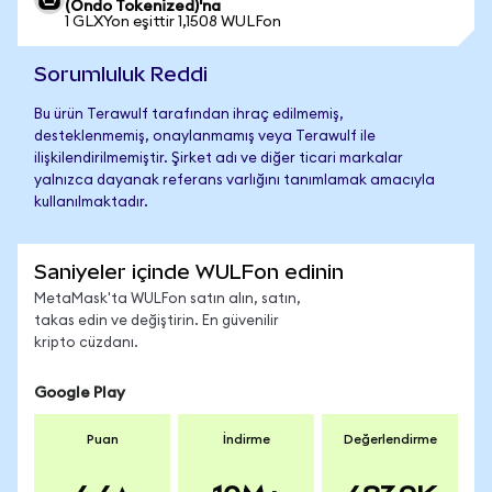
(Ondo Tokenized)'na
1 GLXYon eşittir 1,1508 WULFon
Sorumluluk Reddi
Bu ürün Terawulf tarafından ihraç edilmemiş,
desteklenmemiş, onaylanmamış veya Terawulf ile
ilişkilendirilmemiştir. Şirket adı ve diğer ticari markalar
yalnızca dayanak referans varlığını tanımlamak amacıyla
kullanılmaktadır.
Saniyeler içinde WULFon edinin
MetaMask'ta WULFon satın alın, satın,
takas edin ve değiştirin. En güvenilir
kripto cüzdanı.
Google Play
Puan
İndirme
Değerlendirme