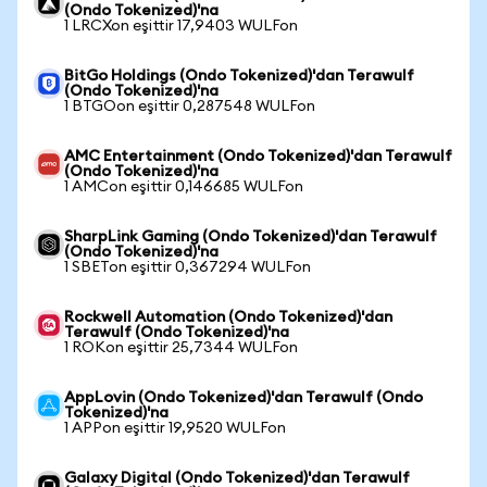
(Ondo Tokenized)'na
1 LRCXon eşittir 17,9403 WULFon
BitGo Holdings (Ondo Tokenized)'dan Terawulf
(Ondo Tokenized)'na
1 BTGOon eşittir 0,287548 WULFon
AMC Entertainment (Ondo Tokenized)'dan Terawulf
(Ondo Tokenized)'na
1 AMCon eşittir 0,146685 WULFon
SharpLink Gaming (Ondo Tokenized)'dan Terawulf
(Ondo Tokenized)'na
1 SBETon eşittir 0,367294 WULFon
Rockwell Automation (Ondo Tokenized)'dan
Terawulf (Ondo Tokenized)'na
1 ROKon eşittir 25,7344 WULFon
AppLovin (Ondo Tokenized)'dan Terawulf (Ondo
Tokenized)'na
1 APPon eşittir 19,9520 WULFon
Galaxy Digital (Ondo Tokenized)'dan Terawulf