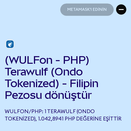
METAMASK'I EDİNİN
METAMASK'I EDİNİN
(WULFon - PHP)
Terawulf (Ondo
Tokenized) - Filipin
Pezosu dönüştür
WULFON/PHP: 1 TERAWULF (ONDO
TOKENIZED), 1.042,8941 PHP DEĞERINE EŞITTIR