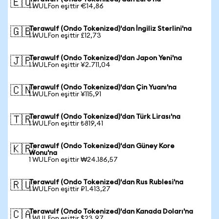
🇪🇺
1 WULFon eşittir €14,86
Terawulf (Ondo Tokenized)'dan İngiliz Sterlini'na
🇬🇧
1 WULFon eşittir £12,73
Terawulf (Ondo Tokenized)'dan Japon Yeni'na
🇯🇵
1 WULFon eşittir ¥2.711,04
Terawulf (Ondo Tokenized)'dan Çin Yuanı'na
🇨🇳
1 WULFon eşittir ¥115,91
Terawulf (Ondo Tokenized)'dan Türk Lirası'na
🇹🇷
1 WULFon eşittir ₺819,41
Terawulf (Ondo Tokenized)'dan Güney Kore
🇰🇷
Wonu'na
1 WULFon eşittir ₩24.186,57
Terawulf (Ondo Tokenized)'dan Rus Rublesi'na
🇷🇺
1 WULFon eşittir ₽1.413,27
Terawulf (Ondo Tokenized)'dan Kanada Doları'na
🇨🇦
1 WULFon eşittir $23,97