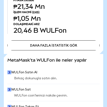
PIYASA DEĞERI
₱21,34 Mn
İŞLEM HACMI
(24S)
₱1,05 Mn
DOLAŞIMDAKI ARZ
20,46 B
WULFon
DAHA FAZLA İSTATİSTİK GÖR
DAHA FAZLA İSTATİSTİK GÖR
MetaMask'ta WULFon ile neler yapılır
WULFon Satın Al
Birkaç dokunuşla satın alın.
WULFon Sat
WULFon coin'lerinizi nakde çevirin.
WULFon Takas Et