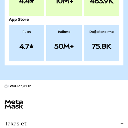
4.4
10M+
483.9K
App Store
Puan
İndirme
Değerlendirme
4.7
50M+
75.8K
WULFon/PHP
MetaMask site alt bilgisi
Takas et