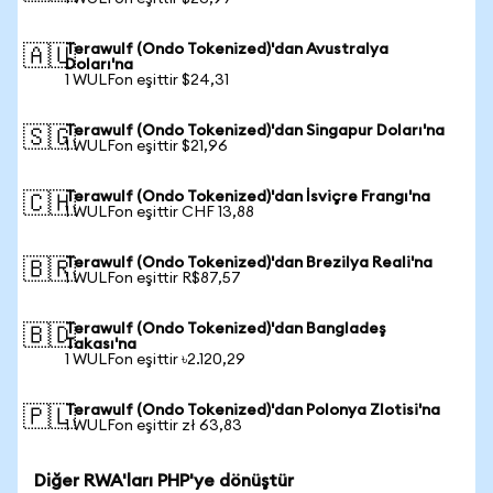
Terawulf (Ondo Tokenized)'dan Avustralya
🇦🇺
Doları'na
1 WULFon eşittir $24,31
Terawulf (Ondo Tokenized)'dan Singapur Doları'na
🇸🇬
1 WULFon eşittir $21,96
Terawulf (Ondo Tokenized)'dan İsviçre Frangı'na
🇨🇭
1 WULFon eşittir CHF 13,88
Terawulf (Ondo Tokenized)'dan Brezilya Reali'na
🇧🇷
1 WULFon eşittir R$87,57
Terawulf (Ondo Tokenized)'dan Bangladeş
🇧🇩
Takası'na
1 WULFon eşittir ৳2.120,29
Terawulf (Ondo Tokenized)'dan Polonya Zlotisi'na
🇵🇱
1 WULFon eşittir zł 63,83
Diğer RWA'ları PHP'ye dönüştür