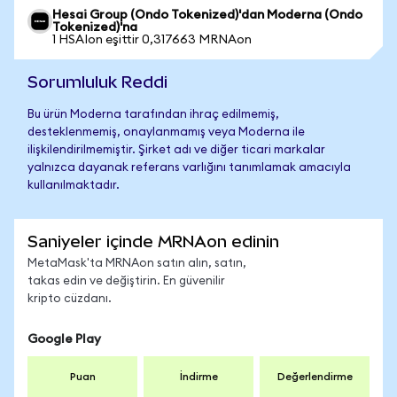
Hesai Group (Ondo Tokenized)'dan Moderna (Ondo
Tokenized)'na
1 HSAIon eşittir 0,317663 MRNAon
Sorumluluk Reddi
Bu ürün Moderna tarafından ihraç edilmemiş,
desteklenmemiş, onaylanmamış veya Moderna ile
ilişkilendirilmemiştir. Şirket adı ve diğer ticari markalar
yalnızca dayanak referans varlığını tanımlamak amacıyla
kullanılmaktadır.
Saniyeler içinde MRNAon edinin
MetaMask'ta MRNAon satın alın, satın,
takas edin ve değiştirin. En güvenilir
kripto cüzdanı.
Google Play
Puan
İndirme
Değerlendirme