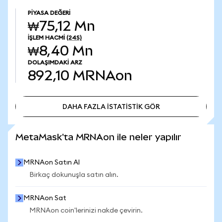
PIYASA DEĞERI
₩75,12 Mn
İŞLEM HACMI
(24S)
₩8,40 Mn
DOLAŞIMDAKI ARZ
892,10
MRNAon
DAHA FAZLA İSTATİSTİK GÖR
DAHA FAZLA İSTATİSTİK GÖR
MetaMask'ta MRNAon ile neler yapılır
MRNAon Satın Al
Birkaç dokunuşla satın alın.
MRNAon Sat
MRNAon coin'lerinizi nakde çevirin.