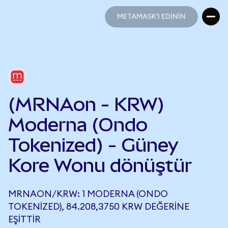
METAMASK'I EDİNİN
METAMASK'I EDİNİN
(MRNAon - KRW)
Moderna (Ondo
Tokenized) - Güney
Kore Wonu dönüştür
MRNAON/KRW: 1 MODERNA (ONDO
TOKENIZED), 84.208,3750 KRW DEĞERINE
EŞITTIR