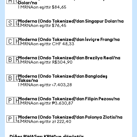
🇦🇺
Doları'na
1 MRNAon eşittir $84,65
Moderna (Ondo Tokenized)'dan Singapur Doları'na
🇸🇬
1 MRNAon eşittir $76,45
Moderna (Ondo Tokenized)'dan İsviçre Frangı'na
🇨🇭
1 MRNAon eşittir CHF 48,33
Moderna (Ondo Tokenized)'dan Brezilya Reali'na
🇧🇷
1 MRNAon eşittir R$304,90
Moderna (Ondo Tokenized)'dan Bangladeş
🇧🇩
Takası'na
1 MRNAon eşittir ৳7.403,28
Moderna (Ondo Tokenized)'dan Filipin Pezosu'na
🇵🇭
1 MRNAon eşittir ₱3.630,87
Moderna (Ondo Tokenized)'dan Polonya Zlotisi'na
🇵🇱
1 MRNAon eşittir zł 222,40