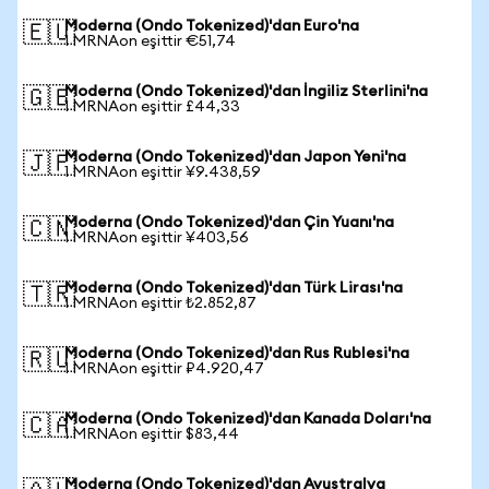
Moderna (Ondo Tokenized)'dan Euro'na
🇪🇺
1 MRNAon eşittir €51,74
Moderna (Ondo Tokenized)'dan İngiliz Sterlini'na
🇬🇧
1 MRNAon eşittir £44,33
Moderna (Ondo Tokenized)'dan Japon Yeni'na
🇯🇵
1 MRNAon eşittir ¥9.438,59
Moderna (Ondo Tokenized)'dan Çin Yuanı'na
🇨🇳
1 MRNAon eşittir ¥403,56
Moderna (Ondo Tokenized)'dan Türk Lirası'na
🇹🇷
1 MRNAon eşittir ₺2.852,87
Moderna (Ondo Tokenized)'dan Rus Rublesi'na
🇷🇺
1 MRNAon eşittir ₽4.920,47
Moderna (Ondo Tokenized)'dan Kanada Doları'na
🇨🇦
1 MRNAon eşittir $83,44
Moderna (Ondo Tokenized)'dan Avustralya