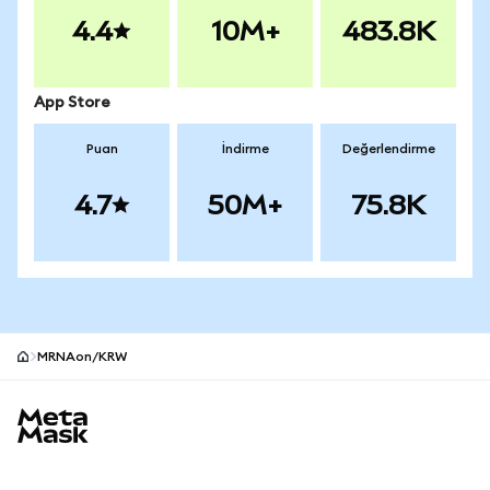
4.4
10M+
483.8K
App Store
Puan
İndirme
Değerlendirme
4.7
50M+
75.8K
MRNAon/KRW
MetaMask site alt bilgisi