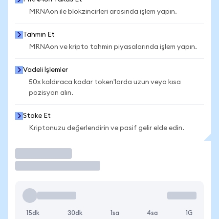
MRNAon ile blokzincirleri arasında işlem yapın.
Tahmin Et
MRNAon ve kripto tahmin piyasalarında işlem yapın.
Vadeli İşlemler
50x kaldıraca kadar token'larda uzun veya kısa
pozisyon alın.
Stake Et
Kriptonuzu değerlendirin ve pasif gelir elde edin.
İşlem Yap
15dk
30dk
1sa
4sa
1G