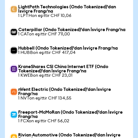
LightPath Technologies (Ondo Tokenized)'dan
İsviçre Frangı'na
1 LPTHon eşittir CHF 10,06
Caterpillar (Ondo Tokenized)'dan İsviçre Frangı'na
1 CATon eşittir CHF 711,00
Hubbell (Ondo Tokenized)'dan İsviçre Frangı'na
1 HUBBon eşittir CHF 417,04
KraneShares CSI China Internet ETF (Ondo
Tokenized)'dan İsviçre Frangı'na
1 KWEBon eşittir CHF 23,01
nVent Electric (Ondo Tokenized)'dan İsviçre
Frangı'na
1 NVTon eşittir CHF 134,55
Freeport-McMoRan (Ondo Tokenized)'dan İsviçre
Frangı'na
1 FCXon eşittir CHF 56,02
Rivian Automotive (Ondo Tokenized)'dan İsviçre