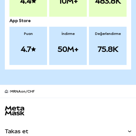
4.4
10M+
483.8K
App Store
Puan
İndirme
Değerlendirme
4.7
50M+
75.8K
MRNAon/CHF
MetaMask site alt bilgisi
Takas et