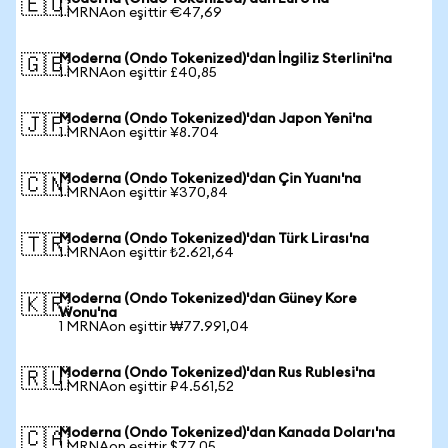
🇪🇺
1 MRNAon eşittir €47,69
Moderna (Ondo Tokenized)'dan İngiliz Sterlini'na
🇬🇧
1 MRNAon eşittir £40,85
Moderna (Ondo Tokenized)'dan Japon Yeni'na
🇯🇵
1 MRNAon eşittir ¥8.704
Moderna (Ondo Tokenized)'dan Çin Yuanı'na
🇨🇳
1 MRNAon eşittir ¥370,84
Moderna (Ondo Tokenized)'dan Türk Lirası'na
🇹🇷
1 MRNAon eşittir ₺2.621,64
Moderna (Ondo Tokenized)'dan Güney Kore
🇰🇷
Wonu'na
1 MRNAon eşittir ₩77.991,04
Moderna (Ondo Tokenized)'dan Rus Rublesi'na
🇷🇺
1 MRNAon eşittir ₽4.561,52
Moderna (Ondo Tokenized)'dan Kanada Doları'na
🇨🇦
1 MRNAon eşittir $77,05