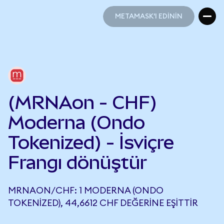
METAMASK'I EDİNİN
METAMASK'I EDİNİN
(MRNAon - CHF)
Moderna (Ondo
Tokenized) - İsviçre
Frangı dönüştür
MRNAON/CHF: 1 MODERNA (ONDO
TOKENIZED), 44,6612 CHF DEĞERINE EŞITTIR