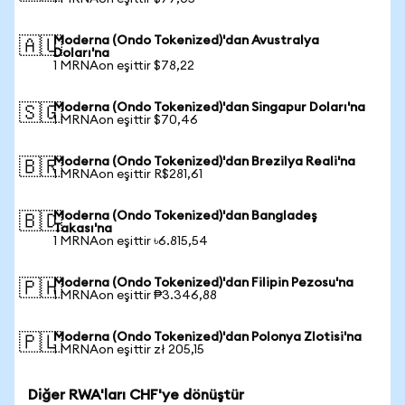
Moderna (Ondo Tokenized)'dan Avustralya
🇦🇺
Doları'na
1 MRNAon eşittir $78,22
Moderna (Ondo Tokenized)'dan Singapur Doları'na
🇸🇬
1 MRNAon eşittir $70,46
Moderna (Ondo Tokenized)'dan Brezilya Reali'na
🇧🇷
1 MRNAon eşittir R$281,61
Moderna (Ondo Tokenized)'dan Bangladeş
🇧🇩
Takası'na
1 MRNAon eşittir ৳6.815,54
Moderna (Ondo Tokenized)'dan Filipin Pezosu'na
🇵🇭
1 MRNAon eşittir ₱3.346,88
Moderna (Ondo Tokenized)'dan Polonya Zlotisi'na
🇵🇱
1 MRNAon eşittir zł 205,15
Diğer RWA'ları CHF'ye dönüştür