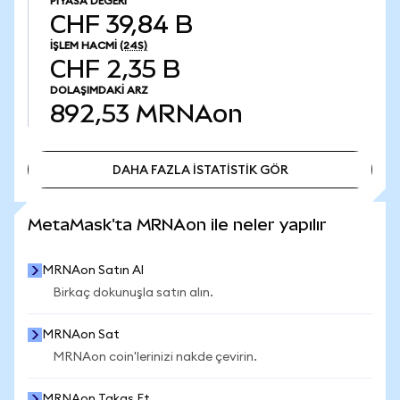
PIYASA DEĞERI
CHF 39,84 B
İŞLEM HACMI
(24S)
CHF 2,35 B
DOLAŞIMDAKI ARZ
892,53
MRNAon
DAHA FAZLA İSTATİSTİK GÖR
DAHA FAZLA İSTATİSTİK GÖR
MetaMask'ta MRNAon ile neler yapılır
MRNAon Satın Al
Birkaç dokunuşla satın alın.
MRNAon Sat
MRNAon coin'lerinizi nakde çevirin.
MRNAon Takas Et