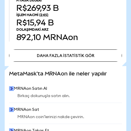
PIYASA DEĞERI
R$269,93 B
İŞLEM HACMI
(24S)
R$15,94 B
DOLAŞIMDAKI ARZ
892,10
MRNAon
DAHA FAZLA İSTATİSTİK GÖR
DAHA FAZLA İSTATİSTİK GÖR
MetaMask'ta MRNAon ile neler yapılır
MRNAon Satın Al
Birkaç dokunuşla satın alın.
MRNAon Sat
MRNAon coin'lerinizi nakde çevirin.
MRNAon Takas Et