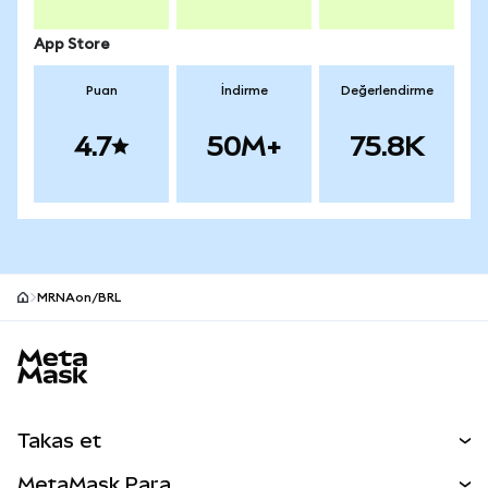
App Store
Puan
İndirme
Değerlendirme
4.7
50M+
75.8K
MRNAon/BRL
MetaMask site alt bilgisi
Takas et
Takas İşlemleri
MetaMask Para