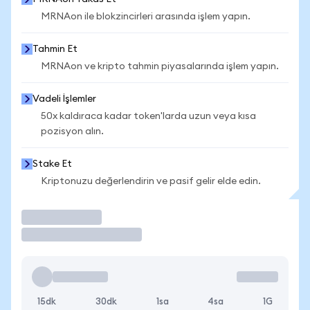
MRNAon ile blokzincirleri arasında işlem yapın.
Tahmin Et
MRNAon ve kripto tahmin piyasalarında işlem yapın.
Vadeli İşlemler
50x kaldıraca kadar token'larda uzun veya kısa
pozisyon alın.
Stake Et
Kriptonuzu değerlendirin ve pasif gelir elde edin.
İşlem Yap
15dk
30dk
1sa
4sa
1G