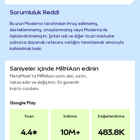
Sorumluluk Reddi
Bu ürün Moderna tarafından ihraç edilmemiş,
desteklenmemiş, onaylanmamış veya Moderna ile
ilişkilendirilmemiştir. Şirket adı ve diğer ticari markalar
yalnızca dayanak referans varlığını tanımlamak amacıyla
kullanılmaktadır.
Saniyeler içinde MRNAon edinin
MetaMask'ta MRNAon satın alın, satın,
takas edin ve değiştirin. En güvenilir
kripto cüzdanı.
Google Play
Puan
İndirme
Değerlendirme
4.4
10M+
483.8K