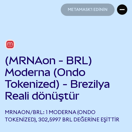
METAMASK'I EDİNİN
METAMASK'I EDİNİN
(MRNAon - BRL)
Moderna (Ondo
Tokenized) - Brezilya
Reali dönüştür
MRNAON/BRL: 1 MODERNA (ONDO
TOKENIZED), 302,5997 BRL DEĞERINE EŞITTIR