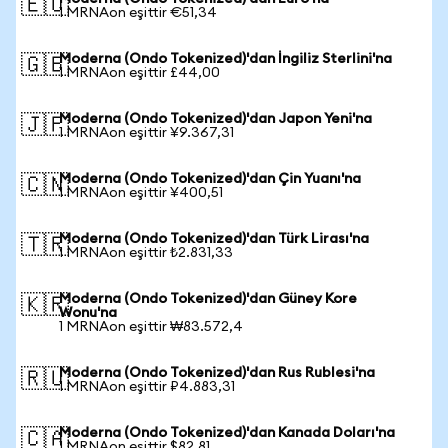
🇪🇺
1 MRNAon eşittir €51,34
Moderna (Ondo Tokenized)'dan İngiliz Sterlini'na
🇬🇧
1 MRNAon eşittir £44,00
Moderna (Ondo Tokenized)'dan Japon Yeni'na
🇯🇵
1 MRNAon eşittir ¥9.367,31
Moderna (Ondo Tokenized)'dan Çin Yuanı'na
🇨🇳
1 MRNAon eşittir ¥400,51
Moderna (Ondo Tokenized)'dan Türk Lirası'na
🇹🇷
1 MRNAon eşittir ₺2.831,33
Moderna (Ondo Tokenized)'dan Güney Kore
🇰🇷
Wonu'na
1 MRNAon eşittir ₩83.572,4
Moderna (Ondo Tokenized)'dan Rus Rublesi'na
🇷🇺
1 MRNAon eşittir ₽4.883,31
Moderna (Ondo Tokenized)'dan Kanada Doları'na
🇨🇦
1 MRNAon eşittir $82,81