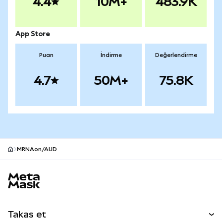
4.4
10M+
483.9K
App Store
Puan
İndirme
Değerlendirme
4.7
50M+
75.8K
MRNAon/AUD
MetaMask site alt bilgisi
Takas et