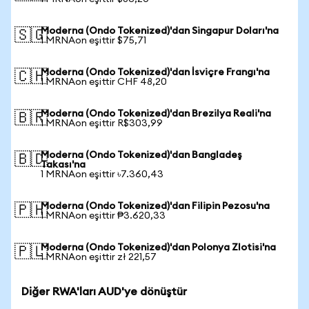
Moderna (Ondo Tokenized)'dan Singapur Doları'na
🇸🇬
1 MRNAon eşittir $75,71
Moderna (Ondo Tokenized)'dan İsviçre Frangı'na
🇨🇭
1 MRNAon eşittir CHF 48,20
Moderna (Ondo Tokenized)'dan Brezilya Reali'na
🇧🇷
1 MRNAon eşittir R$303,99
Moderna (Ondo Tokenized)'dan Bangladeş
🇧🇩
Takası'na
1 MRNAon eşittir ৳7.360,43
Moderna (Ondo Tokenized)'dan Filipin Pezosu'na
🇵🇭
1 MRNAon eşittir ₱3.620,33
Moderna (Ondo Tokenized)'dan Polonya Zlotisi'na
🇵🇱
1 MRNAon eşittir zł 221,57
Diğer RWA'ları AUD'ye dönüştür