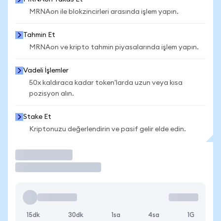
MRNAon ile blokzincirleri arasında işlem yapın.
Tahmin Et
MRNAon ve kripto tahmin piyasalarında işlem yapın.
Vadeli İşlemler
50x kaldıraca kadar token'larda uzun veya kısa
pozisyon alın.
Stake Et
Kriptonuzu değerlendirin ve pasif gelir elde edin.
İşlem Yap
15dk
30dk
1sa
4sa
1G