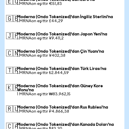
🇪🇺
1 MRNAon eşittir €51,83
Moderna (Ondo Tokenized)'dan İngiliz Sterlini'na
🇬🇧
1 MRNAon eşittir £44,29
Moderna (Ondo Tokenized)'dan Japon Yeni'na
🇯🇵
1 MRNAon eşittir ¥9.411,2
Moderna (Ondo Tokenized)'dan Çin Yuanı'na
🇨🇳
1 MRNAon eşittir ¥402,38
Moderna (Ondo Tokenized)'dan Türk Lirası'na
🇹🇷
1 MRNAon eşittir ₺2.844,59
Moderna (Ondo Tokenized)'dan Güney Kore
🇰🇷
Wonu'na
1 MRNAon eşittir ₩83.962,15
Moderna (Ondo Tokenized)'dan Rus Rublesi'na
🇷🇺
1 MRNAon eşittir ₽4.866,38
Moderna (Ondo Tokenized)'dan Kanada Doları'na
🇨🇦
1 MRNAon eşittir $83,20