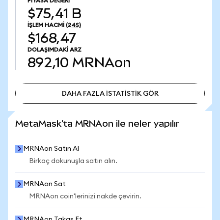
PIYASA DEĞERI
$75,41 B
İŞLEM HACMI
(24S)
$168,47
DOLAŞIMDAKI ARZ
892,10
MRNAon
DAHA FAZLA İSTATİSTİK GÖR
DAHA FAZLA İSTATİSTİK GÖR
MetaMask'ta MRNAon ile neler yapılır
MRNAon Satın Al
Birkaç dokunuşla satın alın.
MRNAon Sat
MRNAon coin'lerinizi nakde çevirin.
MRNAon Takas Et