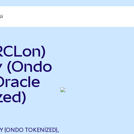
ci
RCLon)
y (Ondo
Oracle
zed)
 (ONDO TOKENIZED),