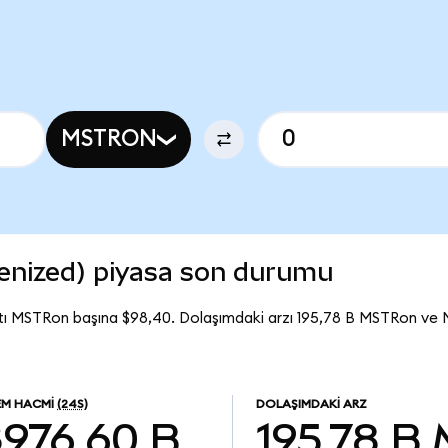
MSTRON
enized) piyasa son durumu
tı MSTRon başına $98,40. Dolaşımdaki arzı 195,78 B MSTRon ve
EM HACMI
(24S)
DOLAŞIMDAKI ARZ
$976,60 B
195,78 B