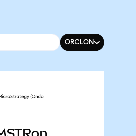
ORCLON
 MicroStrategy (Ondo
MSTRon