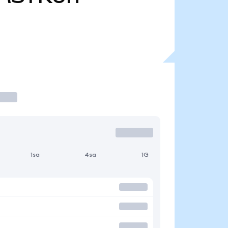
1sa
4sa
1G