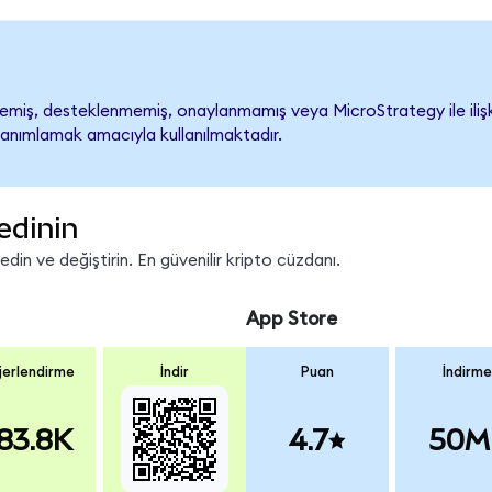
miş, desteklenmemiş, onaylanmamış veya MicroStrategy ile ilişkilen
tanımlamak amacıyla kullanılmaktadır.
edinin
in ve değiştirin. En güvenilir kripto cüzdanı.
App Store
erlendirme
İndir
Puan
İndirme
83.8K
4.7
50M