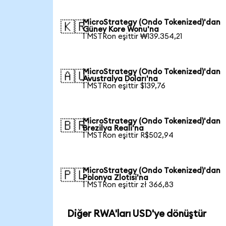
MicroStrategy (Ondo Tokenized)'dan
🇰🇷
Güney Kore Wonu'na
1 MSTRon eşittir ₩139.354,21
MicroStrategy (Ondo Tokenized)'dan
🇦🇺
Avustralya Doları'na
1 MSTRon eşittir $139,76
MicroStrategy (Ondo Tokenized)'dan
🇧🇷
Brezilya Reali'na
1 MSTRon eşittir R$502,94
MicroStrategy (Ondo Tokenized)'dan
🇵🇱
Polonya Zlotisi'na
1 MSTRon eşittir zł 366,83
Diğer RWA'ları USD'ye dönüştür