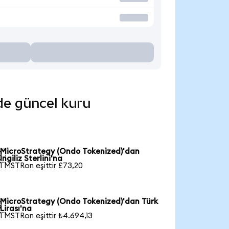
nde güncel kuru
MicroStrategy (Ondo Tokenized)'dan

İngiliz Sterlini'na
1 MSTRon eşittir £73,20
MicroStrategy (Ondo Tokenized)'dan Türk

Lirası'na
1 MSTRon eşittir ₺4.694,13