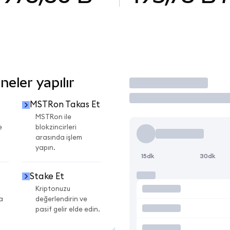
eler yapılır
İşlem Yap
MSTRon Takas Et
MSTRon ile
e
blokzincirleri
arasında işlem
yapın.
15dk
30dk
Stake Et
Kriptonuzu
a
değerlendirin ve
pasif gelir elde edin.