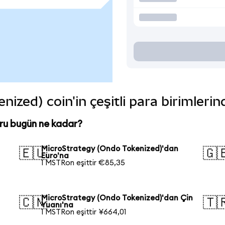
ized) coin'in çeşitli para birimleri
ru bugün ne kadar?
MicroStrategy (Ondo Tokenized)'dan
🇪🇺
🇬
Euro'na
1 MSTRon eşittir €85,35
MicroStrategy (Ondo Tokenized)'dan Çin
🇨🇳
🇹
Yuanı'na
1 MSTRon eşittir ¥664,01