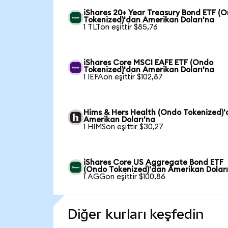
iShares 20+ Year Treasury Bond ETF (
Tokenized)'dan Amerikan Doları'na
1 TLTon eşittir $85,76
iShares Core MSCI EAFE ETF (Ondo
Tokenized)'dan Amerikan Doları'na
1 IEFAon eşittir $102,87
Hims & Hers Health (Ondo Tokenized)
Amerikan Doları'na
1 HIMSon eşittir $30,27
iShares Core US Aggregate Bond ETF
(Ondo Tokenized)'dan Amerikan Doları
1 AGGon eşittir $100,86
Diğer kurları keşfedin