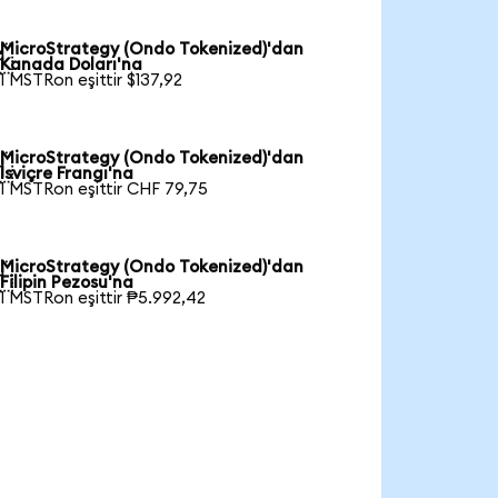
MicroStrategy (Ondo Tokenized)'dan

Kanada Doları'na
1 MSTRon eşittir $137,92
MicroStrategy (Ondo Tokenized)'dan

İsviçre Frangı'na
1 MSTRon eşittir CHF 79,75
MicroStrategy (Ondo Tokenized)'dan

Filipin Pezosu'na
1 MSTRon eşittir ₱5.992,42