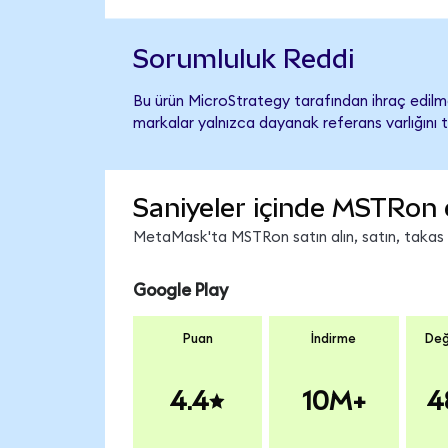
Sorumluluk Reddi
Bu ürün MicroStrategy tarafından ihraç edilme
markalar yalnızca dayanak referans varlığını 
Saniyeler içinde MSTRon 
MetaMask'ta MSTRon satın alın, satın, takas ed
Google Play
Puan
İndirme
Değ
4.4
10M+
4