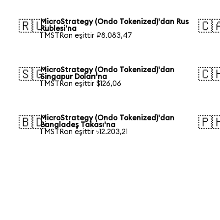
MicroStrategy (Ondo Tokenized)'dan Rus
🇷🇺
🇨
Rublesi'na
1 MSTRon eşittir ₽8.083,47
MicroStrategy (Ondo Tokenized)'dan
🇸🇬
🇨
Singapur Doları'na
1 MSTRon eşittir $126,06
MicroStrategy (Ondo Tokenized)'dan
🇧🇩
🇵
Bangladeş Takası'na
1 MSTRon eşittir ৳12.203,21