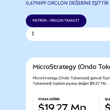
0,679699 ORCLON DEĞERINE EŞITTIR
MSTRON - ORCLON TAKAS ET
MicroStrategy (Ondo Tok
MicroStrategy (Ondo Tokenized) güncel fiya
Tokenized) toplam piyasa değeri $19,27 Mn .
PIYASA DEĞERI
İŞL
$19,27 Mn