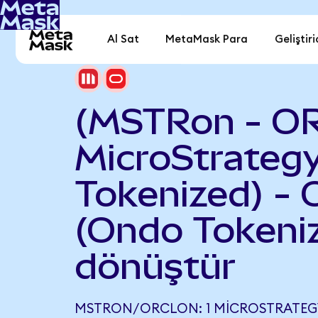
Al Sat
MetaMask Para
Geliştiri
(MSTRon - O
MicroStrateg
Tokenized) - 
(Ondo Tokeni
dönüştür
MSTRON/ORCLON: 1 MICROSTRATEGY