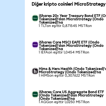
Diğer kripto coinleri MicroStrategy
iShares 20+ Year Treasury Bond ETF (
Tokenized)'dan MicroStrategy (Ondo
Tokenized)'na
1 TLTon eşittir 0,871545 MSTRon
iShares Core MSCI EAFE ETF (Ondo
Tokenized)'dan MicroStrategy (Ondo
Tokenized)'na
1 IEFAon eşittir 1,0454 MSTRon
Hims & Hers Health (Ondo Tokenized)
MicroStrategy (Ondo Tokenized)'na
1 HIMSon eşittir 0,307622 MSTRon
iShares Core US Aggregate Bond ETF
(Ondo Tokenized)'dan MicroStrategy
(Ondo Tokenized)'na
1 AGGon eşittir 1,0250 MSTRon