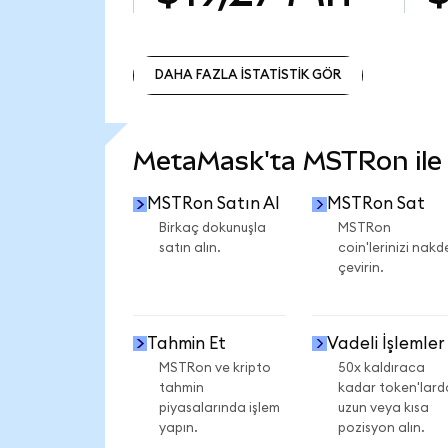
DAHA FAZLA İSTATİSTİK GÖR
DAHA FAZLA İSTATİSTİK GÖR
MetaMask'ta MSTRon ile n
MSTRon Satın Al
MSTRon Sat
Birkaç dokunuşla
MSTRon
satın alın.
coin'lerinizi nakd
çevirin.
Tahmin Et
Vadeli İşlemler
MSTRon ve kripto
50x kaldıraca
tahmin
kadar token'lard
piyasalarında işlem
uzun veya kısa
yapın.
pozisyon alın.