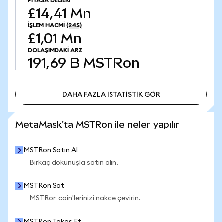
PIYASA DEĞERI
£14,41 Mn
İŞLEM HACMI
(24S)
£1,01 Mn
DOLAŞIMDAKI ARZ
191,69 B
MSTRon
DAHA FAZLA İSTATİSTİK GÖR
DAHA FAZLA İSTATİSTİK GÖR
MetaMask'ta MSTRon ile neler yapılır
MSTRon Satın Al
Birkaç dokunuşla satın alın.
MSTRon Sat
MSTRon coin'lerinizi nakde çevirin.
MSTRon Takas Et