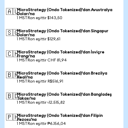
MicroStrategy (Ondo Tokenized)'dan Avustralya
🇦🇺
Doları'na
1 MSTRon eşittir $143,50
MicroStrategy (Ondo Tokenized)'dan Singapur
🇸🇬
Doları'na
1 MSTRon eşittir $129,61
MicroStrategy (Ondo Tokenized)'dan İsviçre
🇨🇭
Frangı'na
1 MSTRon eşittir CHF 81,94
MicroStrategy (Ondo Tokenized)'dan Brezilya
🇧🇷
Reali'na
1 MSTRon eşittir R$516,91
MicroStrategy (Ondo Tokenized)'dan Bangladeş
🇧🇩
Takası'na
1 MSTRon eşittir ৳12.515,82
MicroStrategy (Ondo Tokenized)'dan Filipin
🇵🇭
Pezosu'na
1 MSTRon eşittir ₱6.156,04