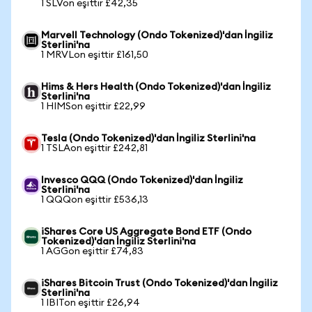
1 SLVon eşittir £42,35
Marvell Technology (Ondo Tokenized)'dan İngiliz
Sterlini'na
1 MRVLon eşittir £161,50
Hims & Hers Health (Ondo Tokenized)'dan İngiliz
Sterlini'na
1 HIMSon eşittir £22,99
Tesla (Ondo Tokenized)'dan İngiliz Sterlini'na
1 TSLAon eşittir £242,81
Invesco QQQ (Ondo Tokenized)'dan İngiliz
Sterlini'na
1 QQQon eşittir £536,13
iShares Core US Aggregate Bond ETF (Ondo
Tokenized)'dan İngiliz Sterlini'na
1 AGGon eşittir £74,83
iShares Bitcoin Trust (Ondo Tokenized)'dan İngiliz
Sterlini'na
1 IBITon eşittir £26,94