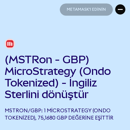
METAMASK'I EDİNİN
METAMASK'I EDİNİN
(MSTRon - GBP)
MicroStrategy (Ondo
Tokenized) - İngiliz
Sterlini dönüştür
MSTRON/GBP: 1 MICROSTRATEGY (ONDO
TOKENIZED), 75,1680 GBP DEĞERINE EŞITTIR