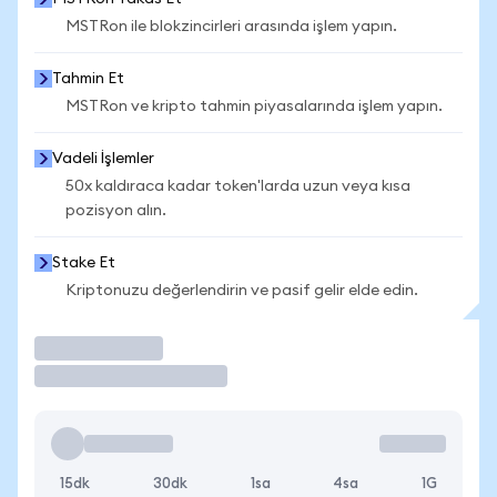
MSTRon ile blokzincirleri arasında işlem yapın.
Tahmin Et
MSTRon ve kripto tahmin piyasalarında işlem yapın.
Vadeli İşlemler
50x kaldıraca kadar token'larda uzun veya kısa
pozisyon alın.
Stake Et
Kriptonuzu değerlendirin ve pasif gelir elde edin.
İşlem Yap
15dk
30dk
1sa
4sa
1G