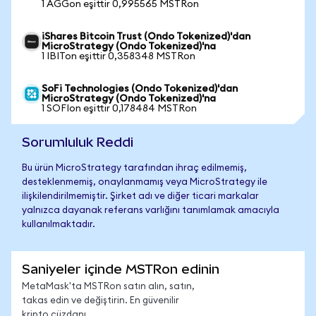
1 AGGon eşittir 0,995565 MSTRon
iShares Bitcoin Trust (Ondo Tokenized)'dan
MicroStrategy (Ondo Tokenized)'na
1 IBITon eşittir 0,358348 MSTRon
SoFi Technologies (Ondo Tokenized)'dan
MicroStrategy (Ondo Tokenized)'na
1 SOFIon eşittir 0,178484 MSTRon
Sorumluluk Reddi
Bu ürün MicroStrategy tarafından ihraç edilmemiş,
desteklenmemiş, onaylanmamış veya MicroStrategy ile
ilişkilendirilmemiştir. Şirket adı ve diğer ticari markalar
yalnızca dayanak referans varlığını tanımlamak amacıyla
kullanılmaktadır.
Saniyeler içinde MSTRon edinin
MetaMask'ta MSTRon satın alın, satın,
takas edin ve değiştirin. En güvenilir
kripto cüzdanı.