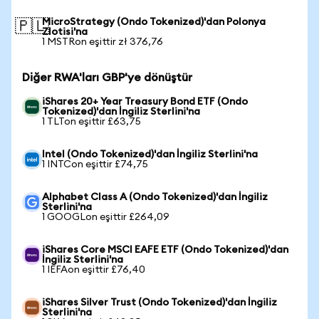
MicroStrategy (Ondo Tokenized)'dan Polonya
🇵🇱
Zlotisi'na
1 MSTRon eşittir zł 376,76
Diğer RWA'ları GBP'ye dönüştür
iShares 20+ Year Treasury Bond ETF (Ondo
Tokenized)'dan İngiliz Sterlini'na
1 TLTon eşittir £63,75
Intel (Ondo Tokenized)'dan İngiliz Sterlini'na
1 INTCon eşittir £74,75
Alphabet Class A (Ondo Tokenized)'dan İngiliz
Sterlini'na
1 GOOGLon eşittir £264,09
iShares Core MSCI EAFE ETF (Ondo Tokenized)'dan
İngiliz Sterlini'na
1 IEFAon eşittir £76,40
iShares Silver Trust (Ondo Tokenized)'dan İngiliz
Sterlini'na