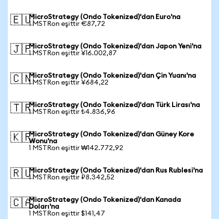
MicroStrategy (Ondo Tokenized)'dan Euro'na
🇪🇺
1 MSTRon eşittir €87,72
MicroStrategy (Ondo Tokenized)'dan Japon Yeni'na
🇯🇵
1 MSTRon eşittir ¥16.002,87
MicroStrategy (Ondo Tokenized)'dan Çin Yuanı'na
🇨🇳
1 MSTRon eşittir ¥684,22
MicroStrategy (Ondo Tokenized)'dan Türk Lirası'na
🇹🇷
1 MSTRon eşittir ₺4.836,96
MicroStrategy (Ondo Tokenized)'dan Güney Kore
🇰🇷
Wonu'na
1 MSTRon eşittir ₩142.772,92
MicroStrategy (Ondo Tokenized)'dan Rus Rublesi'na
🇷🇺
1 MSTRon eşittir ₽8.342,52
MicroStrategy (Ondo Tokenized)'dan Kanada
🇨🇦
Doları'na
1 MSTRon eşittir $141,47