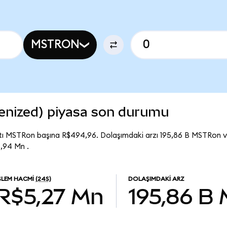
MSTRON
enized) piyasa son durumu
tı MSTRon başına R$494,96. Dolaşımdaki arzı 195,86 B MSTRon 
,94 Mn .
ŞLEM HACMI
(24S)
DOLAŞIMDAKI ARZ
R$5,27 Mn
195,86 B