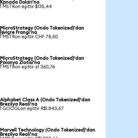

Kanada Doları'na
1 MSTRon eşittir $135,44
MicroStrategy (Ondo Tokenized)'dan

İsviçre Frangı'na
1 MSTRon eşittir CHF 78,50
MicroStrategy (Ondo Tokenized)'dan

Polonya Zlotisi'na
1 MSTRon eşittir zł 360,76
Alphabet Class A (Ondo Tokenized)'dan
Brezilya Reali'na
1 GOOGLon eşittir R$1.843,67
Marvell Technology (Ondo Tokenized)'dan
Brezilya Reali'na