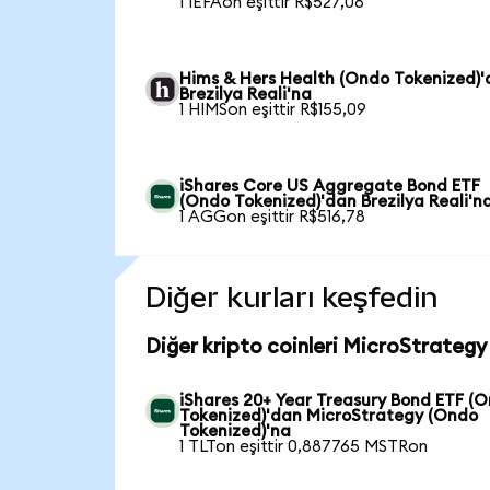
1 IEFAon eşittir R$527,08
Hims & Hers Health (Ondo Tokenized)
Brezilya Reali'na
1 HIMSon eşittir R$155,09
iShares Core US Aggregate Bond ETF
(Ondo Tokenized)'dan Brezilya Reali'n
1 AGGon eşittir R$516,78
Diğer kurları keşfedin
Diğer kripto coinleri MicroStrategy
iShares 20+ Year Treasury Bond ETF (
Tokenized)'dan MicroStrategy (Ondo
Tokenized)'na
1 TLTon eşittir 0,887765 MSTRon