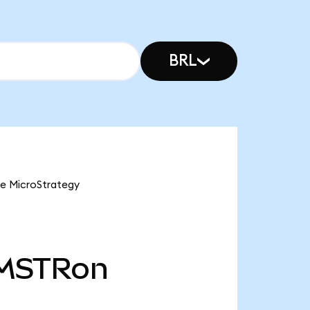
BRL
ve MicroStrategy
MSTRon