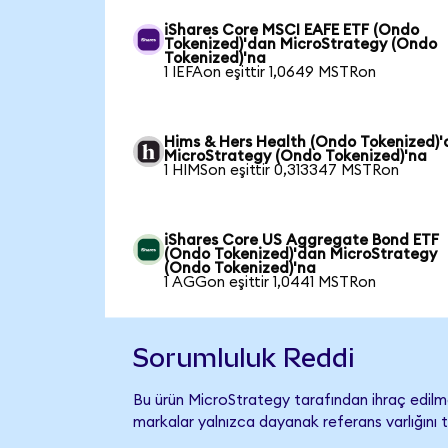
iShares Core MSCI EAFE ETF (Ondo
Tokenized)'dan MicroStrategy (Ondo
Tokenized)'na
1 IEFAon eşittir 1,0649 MSTRon
Hims & Hers Health (Ondo Tokenized)
MicroStrategy (Ondo Tokenized)'na
1 HIMSon eşittir 0,313347 MSTRon
iShares Core US Aggregate Bond ETF
(Ondo Tokenized)'dan MicroStrategy
(Ondo Tokenized)'na
1 AGGon eşittir 1,0441 MSTRon
Sorumluluk Reddi
Bu ürün MicroStrategy tarafından ihraç edilme
markalar yalnızca dayanak referans varlığını 