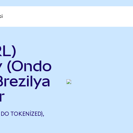
ci
L)
y (Ondo
rezilya
r
DO TOKENIZED),