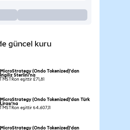
nde güncel kuru
MicroStrategy (Ondo Tokenized)'dan

İngiliz Sterlini'na
1 MSTRon eşittir £71,81
MicroStrategy (Ondo Tokenized)'dan Türk

Lirası'na
1 MSTRon eşittir ₺4.607,11
MicroStrategy (Ondo Tokenized)'dan