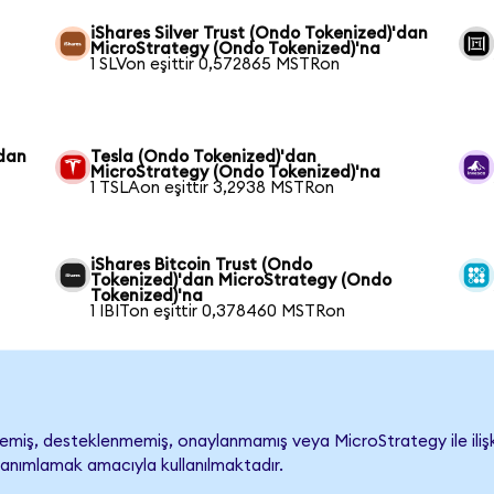
iShares Silver Trust (Ondo Tokenized)'dan
MicroStrategy (Ondo Tokenized)'na
1 SLVon eşittir 0,572865 MSTRon
'dan
Tesla (Ondo Tokenized)'dan
MicroStrategy (Ondo Tokenized)'na
1 TSLAon eşittir 3,2938 MSTRon
iShares Bitcoin Trust (Ondo
Tokenized)'dan MicroStrategy (Ondo
Tokenized)'na
1 IBITon eşittir 0,378460 MSTRon
miş, desteklenmemiş, onaylanmamış veya MicroStrategy ile ilişkilen
tanımlamak amacıyla kullanılmaktadır.