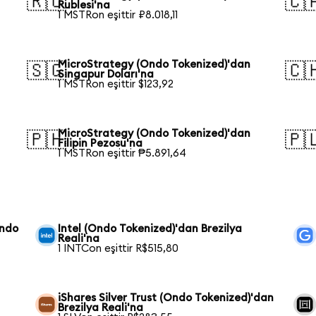
🇷🇺
🇨
Rublesi'na
1 MSTRon eşittir ₽8.018,11
MicroStrategy (Ondo Tokenized)'dan
🇸🇬
🇨
Singapur Doları'na
1 MSTRon eşittir $123,92
MicroStrategy (Ondo Tokenized)'dan
🇵🇭
🇵
Filipin Pezosu'na
1 MSTRon eşittir ₱5.891,64
Ondo
Intel (Ondo Tokenized)'dan Brezilya
Reali'na
1 INTCon eşittir R$515,80
iShares Silver Trust (Ondo Tokenized)'dan
Brezilya Reali'na