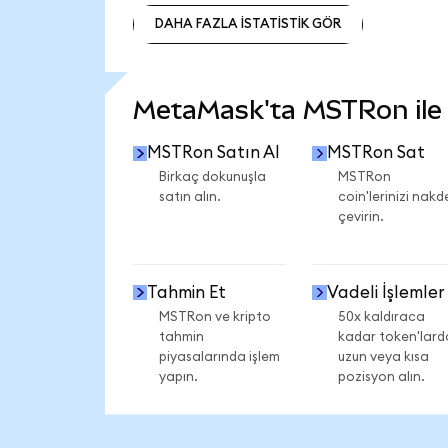
DAHA FAZLA İSTATİSTİK GÖR
DAHA FAZLA İSTATİSTİK GÖR
MetaMask'ta MSTRon ile n
MSTRon Satın Al
MSTRon Sat
Birkaç dokunuşla
MSTRon
satın alın.
coin'lerinizi nakd
çevirin.
Tahmin Et
Vadeli İşlemler
MSTRon ve kripto
50x kaldıraca
tahmin
kadar token'lard
piyasalarında işlem
uzun veya kısa
yapın.
pozisyon alın.