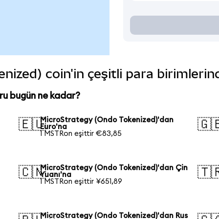
ized) coin'in çeşitli para birimleri
ru bugün ne kadar?
MicroStrategy (Ondo Tokenized)'dan
🇪🇺
🇬
Euro'na
1 MSTRon eşittir €83,85
MicroStrategy (Ondo Tokenized)'dan Çin
🇨🇳
🇹
Yuanı'na
1 MSTRon eşittir ¥651,89
MicroStrategy (Ondo Tokenized)'dan Rus