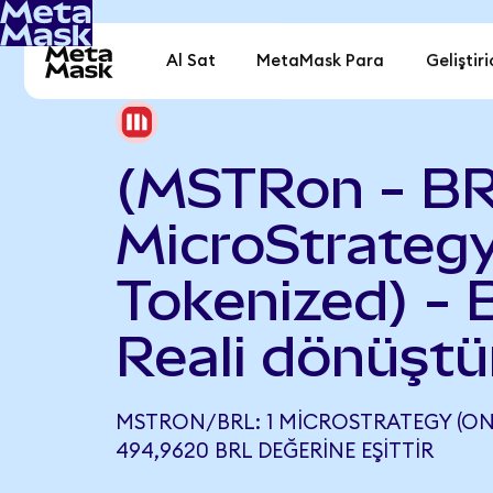
Al Sat
MetaMask Para
Geliştiri
(MSTRon - BR
MicroStrateg
Tokenized) - B
Reali dönüştü
MSTRON/BRL: 1 MICROSTRATEGY (ON
494,9620 BRL DEĞERINE EŞITTIR