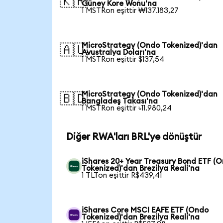
🇰🇷
Güney Kore Wonu'na
1 MSTRon eşittir ₩137.183,27
MicroStrategy (Ondo Tokenized)'dan
🇦🇺
Avustralya Doları'na
1 MSTRon eşittir $137,54
MicroStrategy (Ondo Tokenized)'dan
🇧🇩
Bangladeş Takası'na
1 MSTRon eşittir ৳11.980,24
Diğer RWA'ları BRL'ye dönüştür
iShares 20+ Year Treasury Bond ETF (
Tokenized)'dan Brezilya Reali'na
1 TLTon eşittir R$439,41
iShares Core MSCI EAFE ETF (Ondo
Tokenized)'dan Brezilya Reali'na