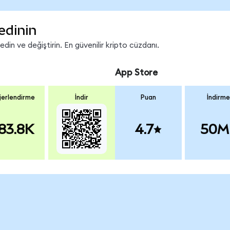
edinin
in ve değiştirin. En güvenilir kripto cüzdanı.
App Store
erlendirme
İndir
Puan
İndirme
83.8K
4.7
50M