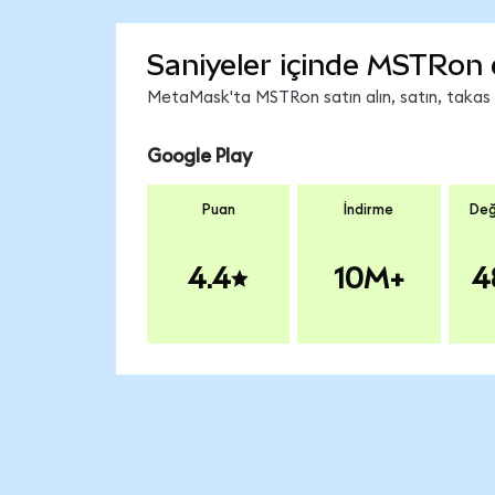
Saniyeler içinde MSTRon 
MetaMask'ta MSTRon satın alın, satın, takas ed
Google Play
Puan
İndirme
Değ
4.4
10M+
4