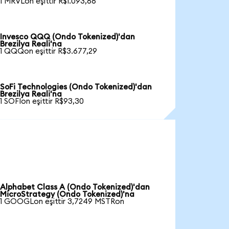
1 MRVLon eşittir R$1.093,66
Invesco QQQ (Ondo Tokenized)'dan
Brezilya Reali'na
1 QQQon eşittir R$3.677,29
SoFi Technologies (Ondo Tokenized)'dan
Brezilya Reali'na
1 SOFIon eşittir R$93,30
Alphabet Class A (Ondo Tokenized)'dan
MicroStrategy (Ondo Tokenized)'na
1 GOOGLon eşittir 3,7249 MSTRon