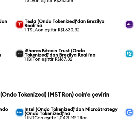
1 SLVon eşittir R$283,55
'dan
Tesla (Ondo Tokenized)'dan Brezilya
Reali'na
1 TSLAon eşittir R$1.630,32
iShares Bitcoin Trust (Ondo
a
Tokenized)'dan Brezilya Reali'na
1 IBITon eşittir R$187,32
 (Ondo Tokenized) (MSTRon) coin'e çevirin
Ondo
Intel (Ondo Tokenized)'dan MicroStrategy
(Ondo Tokenized)'na
1 INTCon eşittir 1,0421 MSTRon