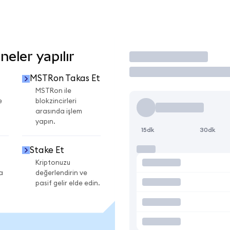
eler yapılır
İşlem Yap
MSTRon Takas Et
MSTRon ile
e
blokzincirleri
arasında işlem
yapın.
15dk
30dk
Stake Et
Kriptonuzu
a
değerlendirin ve
pasif gelir elde edin.