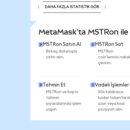
DAHA FAZLA İSTATİSTİK GÖR
DAHA FAZLA İSTATİSTİK GÖR
MetaMask'ta MSTRon ile n
MSTRon Satın Al
MSTRon Sat
Birkaç dokunuşla
MSTRon
satın alın.
coin'lerinizi nakd
çevirin.
Tahmin Et
Vadeli İşlemler
MSTRon ve kripto
50x kaldıraca
tahmin
kadar token'lard
piyasalarında işlem
uzun veya kısa
yapın.
pozisyon alın.