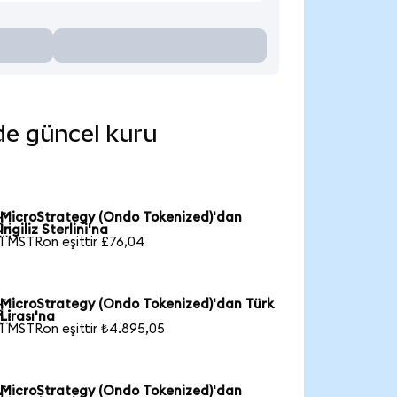
nde güncel kuru
MicroStrategy (Ondo Tokenized)'dan

İngiliz Sterlini'na
1 MSTRon eşittir £76,04
MicroStrategy (Ondo Tokenized)'dan Türk

Lirası'na
1 MSTRon eşittir ₺4.895,05
MicroStrategy (Ondo Tokenized)'dan