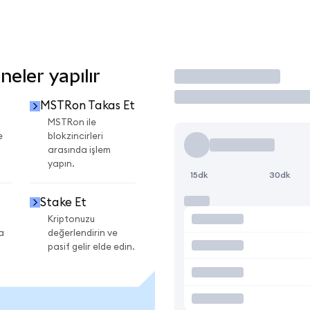
eler yapılır
İşlem Yap
MSTRon Takas Et
MSTRon ile
e
blokzincirleri
arasında işlem
yapın.
15dk
30dk
Stake Et
Kriptonuzu
a
değerlendirin ve
pasif gelir elde edin.