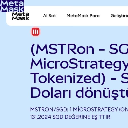
Al Sat
MetaMask Para
Geliştiri
(MSTRon - S
MicroStrateg
Tokenized) - 
Doları dönüşt
MSTRON/SGD: 1 MICROSTRATEGY (ON
131,2024 SGD DEĞERINE EŞITTIR