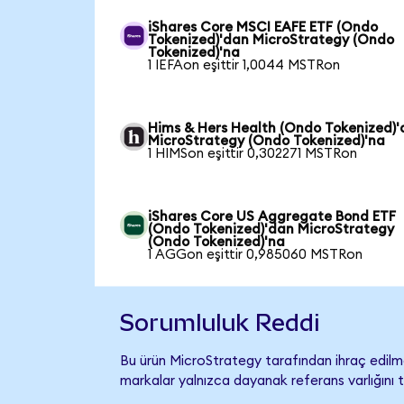
iShares Core MSCI EAFE ETF (Ondo
Tokenized)'dan MicroStrategy (Ondo
Tokenized)'na
1 IEFAon eşittir 1,0044 MSTRon
Hims & Hers Health (Ondo Tokenized)
MicroStrategy (Ondo Tokenized)'na
1 HIMSon eşittir 0,302271 MSTRon
iShares Core US Aggregate Bond ETF
(Ondo Tokenized)'dan MicroStrategy
(Ondo Tokenized)'na
1 AGGon eşittir 0,985060 MSTRon
Sorumluluk Reddi
Bu ürün MicroStrategy tarafından ihraç edilme
markalar yalnızca dayanak referans varlığını 