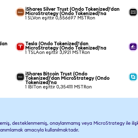
iShares Silver Trust (Ondo Tokenized)'dan
MicroStrategy (Ondo Tokenized)'na
1 SLVon eşittir 0,556697 MSTRon
'dan
Tesla (Ondo Tokenized)'dan
MicroStrategy (Ondo Tokenized)'na
1 TSLAon eşittir 3,1921 MSTRon
iShares Bitcoin Trust (Ondo
Tokenized)'dan MicroStrategy (Ondo
Tokenized)'na
1 IBITon eşittir 0,354111 MSTRon
miş, desteklenmemiş, onaylanmamış veya MicroStrategy ile ilişkilen
tanımlamak amacıyla kullanılmaktadır.