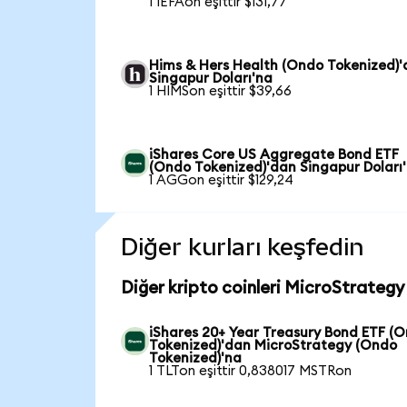
1 IEFAon eşittir $131,77
Hims & Hers Health (Ondo Tokenized)
Singapur Doları'na
1 HIMSon eşittir $39,66
iShares Core US Aggregate Bond ETF
(Ondo Tokenized)'dan Singapur Doları
1 AGGon eşittir $129,24
Diğer kurları keşfedin
Diğer kripto coinleri MicroStrategy
iShares 20+ Year Treasury Bond ETF (
Tokenized)'dan MicroStrategy (Ondo
Tokenized)'na
1 TLTon eşittir 0,838017 MSTRon