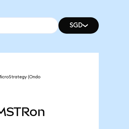
SGD
 MicroStrategy (Ondo
MSTRon