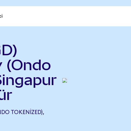
ci
GD)
y (Ondo
Singapur
ür
DO TOKENIZED),