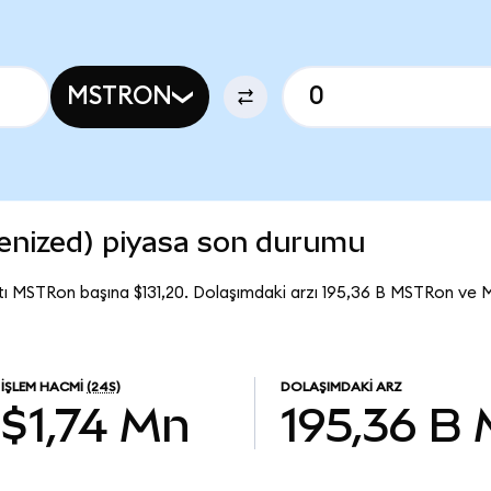
MSTRON
enized) piyasa son durumu
tı MSTRon başına $131,20. Dolaşımdaki arzı 195,36 B MSTRon ve
İŞLEM HACMI
(24S)
DOLAŞIMDAKI ARZ
$1,74 Mn
195,36 B