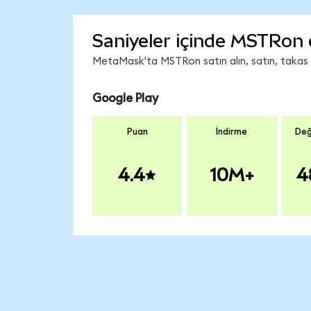
Saniyeler içinde MSTRon 
MetaMask'ta MSTRon satın alın, satın, takas ed
Google Play
Puan
İndirme
Değ
4.4
10M+
4