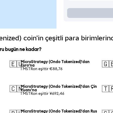
ized) coin'in çeşitli para birimleri
ru bugün ne kadar?
MicroStrategy (Ondo Tokenized)'dan
🇪🇺
🇬
Euro'na
1 MSTRon eşittir €88,76
MicroStrategy (Ondo Tokenized)'dan Çin
🇨🇳
🇹
Yuanı'na
1 MSTRon eşittir ¥692,46
MicroStrategy (Ondo Tokenized)'dan Rus