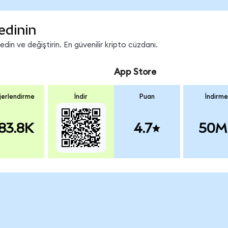
edinin
in ve değiştirin. En güvenilir kripto cüzdanı.
App Store
erlendirme
İndir
Puan
İndirme
83.8K
4.7
50M