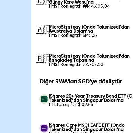
🇰🇷
Güney Kore Wonu'na
1 MSTRon eşittir ₩144.605,04
MicroStrategy (Ondo Tokenized)'dan
🇦🇺
Avustralya Doları'na
1 MSTRon eşittir $145,22
MicroStrategy (Ondo Tokenized)'dan
🇧🇩
Bangladeş Takası'na
1 MSTRon eşittir ৳12.702,33
Diğer RWA'ları SGD'ye dönüştür
iShares 20+ Year Treasury Bond ETF (
Tokenized)'dan Singapur Doları'na
1 TLTon eşittir $109,95
iShares Core MSCI EAFE ETF (Ondo
Tokenized)'dan Singapur Doları'na