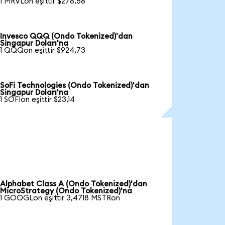
1 MRVLon eşittir $278,56
Invesco QQQ (Ondo Tokenized)'dan
Singapur Doları'na
1 QQQon eşittir $924,73
SoFi Technologies (Ondo Tokenized)'dan
Singapur Doları'na
1 SOFIon eşittir $23,14
Alphabet Class A (Ondo Tokenized)'dan
MicroStrategy (Ondo Tokenized)'na
1 GOOGLon eşittir 3,4718 MSTRon