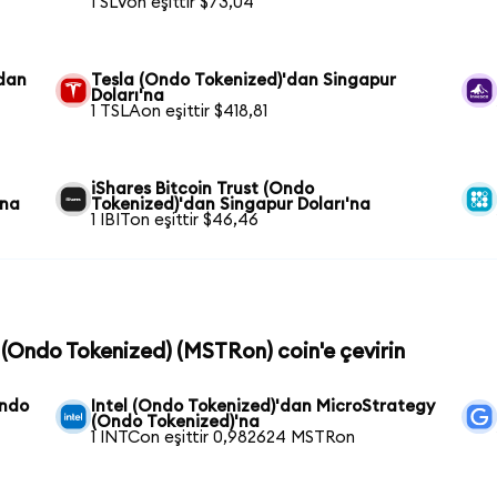
1 SLVon eşittir $73,04
'dan
Tesla (Ondo Tokenized)'dan Singapur
Doları'na
1 TSLAon eşittir $418,81
iShares Bitcoin Trust (Ondo
'na
Tokenized)'dan Singapur Doları'na
1 IBITon eşittir $46,46
 (Ondo Tokenized) (MSTRon) coin'e çevirin
Ondo
Intel (Ondo Tokenized)'dan MicroStrategy
(Ondo Tokenized)'na
1 INTCon eşittir 0,982624 MSTRon