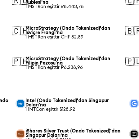
🇷🇺
🇨
Rublesi'na
1 MSTRon eşittir ₽8.443,78
MicroStrategy (Ondo Tokenized)'dan
🇨🇭
🇧
İsviçre Frangı'na
1 MSTRon eşittir CHF 82,89
MicroStrategy (Ondo Tokenized)'dan
🇵🇭
🇵
Filipin Pezosu'na
1 MSTRon eşittir ₱6.238,96
Ondo
Intel (Ondo Tokenized)'dan Singapur
Doları'na
1 INTCon eşittir $128,92
iShares Silver Trust (Ondo Tokenized)'dan
Singapur Doları'na