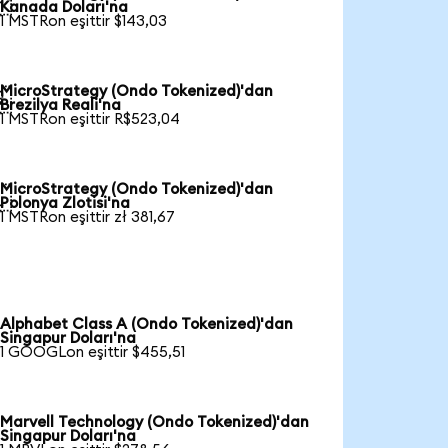

Kanada Doları'na
1 MSTRon eşittir $143,03
MicroStrategy (Ondo Tokenized)'dan

Brezilya Reali'na
1 MSTRon eşittir R$523,04
MicroStrategy (Ondo Tokenized)'dan

Polonya Zlotisi'na
1 MSTRon eşittir zł 381,67
Alphabet Class A (Ondo Tokenized)'dan
Singapur Doları'na
1 GOOGLon eşittir $455,51
Marvell Technology (Ondo Tokenized)'dan
Singapur Doları'na