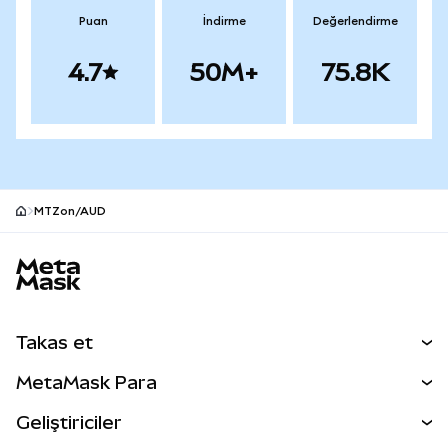
Puan
İndirme
Değerlendirme
4.7
50M+
75.8K
MTZon/AUD
MetaMask site alt bilgisi
Takas et
Takas İşlemleri
MetaMask Para
Tahmin Et
YENİ
Kripto Al
Geliştiriciler
Perps
YENİ
MetaMask Kart
Dökümantasyon