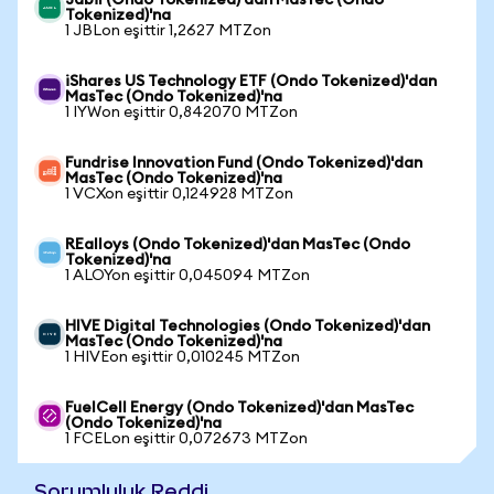
Jabil (Ondo Tokenized)'dan MasTec (Ondo
Tokenized)'na
1 JBLon eşittir 1,2627 MTZon
iShares US Technology ETF (Ondo Tokenized)'dan
MasTec (Ondo Tokenized)'na
1 IYWon eşittir 0,842070 MTZon
Fundrise Innovation Fund (Ondo Tokenized)'dan
MasTec (Ondo Tokenized)'na
1 VCXon eşittir 0,124928 MTZon
REalloys (Ondo Tokenized)'dan MasTec (Ondo
Tokenized)'na
1 ALOYon eşittir 0,045094 MTZon
HIVE Digital Technologies (Ondo Tokenized)'dan
MasTec (Ondo Tokenized)'na
1 HIVEon eşittir 0,010245 MTZon
FuelCell Energy (Ondo Tokenized)'dan MasTec
(Ondo Tokenized)'na
1 FCELon eşittir 0,072673 MTZon
Sorumluluk Reddi