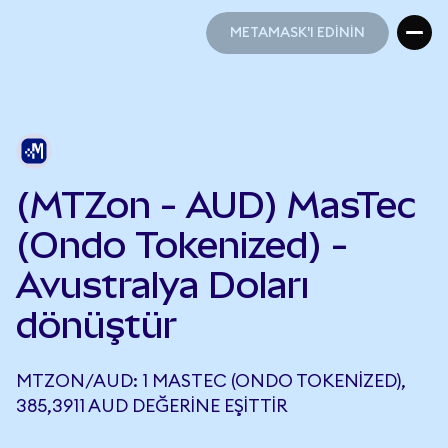
METAMASK'I EDİNİN
METAMASK'I EDİNİN
(MTZon - AUD) MasTec
(Ondo Tokenized) -
Avustralya Doları
dönüştür
MTZON/AUD: 1 MASTEC (ONDO TOKENIZED),
385,3911 AUD DEĞERINE EŞITTIR