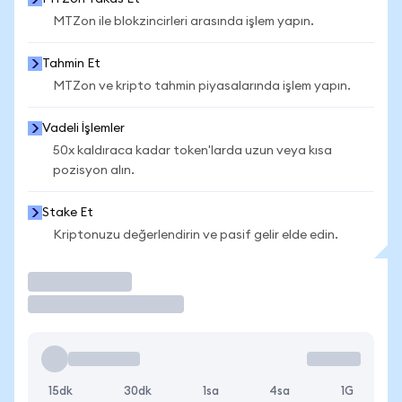
MTZon ile blokzincirleri arasında işlem yapın.
Tahmin Et
MTZon ve kripto tahmin piyasalarında işlem yapın.
Vadeli İşlemler
50x kaldıraca kadar token'larda uzun veya kısa
pozisyon alın.
Stake Et
Kriptonuzu değerlendirin ve pasif gelir elde edin.
İşlem Yap
15dk
30dk
1sa
4sa
1G