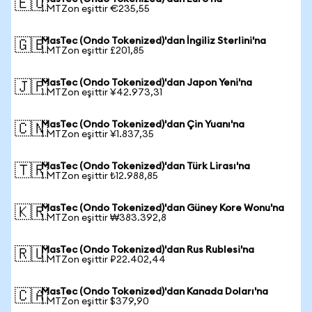
🇪🇺
1 MTZon eşittir €235,55
MasTec (Ondo Tokenized)'dan İngiliz Sterlini'na
🇬🇧
1 MTZon eşittir £201,85
MasTec (Ondo Tokenized)'dan Japon Yeni'na
🇯🇵
1 MTZon eşittir ¥42.973,31
MasTec (Ondo Tokenized)'dan Çin Yuanı'na
🇨🇳
1 MTZon eşittir ¥1.837,35
MasTec (Ondo Tokenized)'dan Türk Lirası'na
🇹🇷
1 MTZon eşittir ₺12.988,85
MasTec (Ondo Tokenized)'dan Güney Kore Wonu'na
🇰🇷
1 MTZon eşittir ₩383.392,8
MasTec (Ondo Tokenized)'dan Rus Rublesi'na
🇷🇺
1 MTZon eşittir ₽22.402,44
MasTec (Ondo Tokenized)'dan Kanada Doları'na
🇨🇦
1 MTZon eşittir $379,90