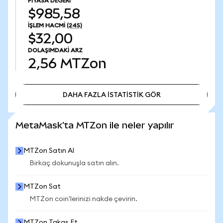
PIYASA DEĞERI
$985,58
İŞLEM HACMI
(24S)
$32,00
DOLAŞIMDAKI ARZ
2,56
MTZon
DAHA FAZLA İSTATİSTİK GÖR
DAHA FAZLA İSTATİSTİK GÖR
MetaMask'ta MTZon ile neler yapılır
MTZon Satın Al
Birkaç dokunuşla satın alın.
MTZon Sat
MTZon coin'lerinizi nakde çevirin.
MTZon Takas Et