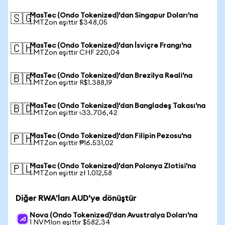
MasTec (Ondo Tokenized)'dan Singapur Doları'na
🇸🇬
1 MTZon eşittir $348,05
MasTec (Ondo Tokenized)'dan İsviçre Frangı'na
🇨🇭
1 MTZon eşittir CHF 220,04
MasTec (Ondo Tokenized)'dan Brezilya Reali'na
🇧🇷
1 MTZon eşittir R$1.388,19
MasTec (Ondo Tokenized)'dan Bangladeş Takası'na
🇧🇩
1 MTZon eşittir ৳33.706,42
MasTec (Ondo Tokenized)'dan Filipin Pezosu'na
🇵🇭
1 MTZon eşittir ₱16.531,02
MasTec (Ondo Tokenized)'dan Polonya Zlotisi'na
🇵🇱
1 MTZon eşittir zł 1.012,58
Diğer RWA'ları AUD'ye dönüştür
Nova (Ondo Tokenized)'dan Avustralya Doları'na
1 NVMIon eşittir $582,34