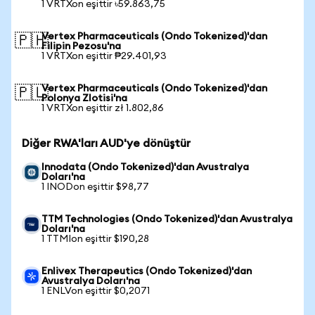
1 VRTXon eşittir ৳59.863,75
Vertex Pharmaceuticals (Ondo Tokenized)'dan
🇵🇭
Filipin Pezosu'na
1 VRTXon eşittir ₱29.401,93
Vertex Pharmaceuticals (Ondo Tokenized)'dan
🇵🇱
Polonya Zlotisi'na
1 VRTXon eşittir zł 1.802,86
Diğer RWA'ları AUD'ye dönüştür
Innodata (Ondo Tokenized)'dan Avustralya
Doları'na
1 INODon eşittir $98,77
TTM Technologies (Ondo Tokenized)'dan Avustralya
Doları'na
1 TTMIon eşittir $190,28
Enlivex Therapeutics (Ondo Tokenized)'dan
Avustralya Doları'na
1 ENLVon eşittir $0,2071