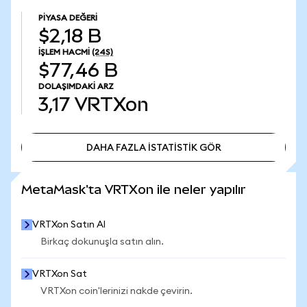
PIYASA DEĞERI
$2,18 B
İŞLEM HACMI
(24S)
$77,46 B
DOLAŞIMDAKI ARZ
3,17
VRTXon
DAHA FAZLA İSTATİSTİK GÖR
DAHA FAZLA İSTATİSTİK GÖR
MetaMask'ta VRTXon ile neler yapılır
VRTXon Satın Al
Birkaç dokunuşla satın alın.
VRTXon Sat
VRTXon coin'lerinizi nakde çevirin.