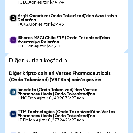
1 CLOAon eşittir $74,74
Arqit Quantum (Ondo Tokenized)'dan Avustralya
Doları'na
1 ARQQon eşittir $29,49
iShares MSCI Chile ETF (Ondo Tokenized)'dan
Avustralya Doları'na
1 ECHon eşittir $58,60
Diğer kurları keşfedin
Diğer kripto coinleri Vertex Pharmaceuticals
(Ondo Tokenized) (VRTXon) coin'e çevirin
Innodata (Ondo Tokenized)'dan Vertex
Pharmaceuticals (Ondo Tokenized)'na
1 INODon eşittir 0,143907 VRTXon
TTM Technologies (Ondo Tokenized)'dan Vertex
Pharmaceuticals (Ondo Tokenized)'na
1 TTMIon eşittir 0,277242 VRTXon