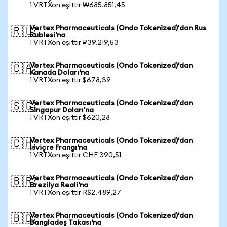
1 VRTXon eşittir ₩685.851,45
Vertex Pharmaceuticals (Ondo Tokenized)'dan Rus
🇷🇺
Rublesi'na
1 VRTXon eşittir ₽39.219,53
Vertex Pharmaceuticals (Ondo Tokenized)'dan
🇨🇦
Kanada Doları'na
1 VRTXon eşittir $678,39
Vertex Pharmaceuticals (Ondo Tokenized)'dan
🇸🇬
Singapur Doları'na
1 VRTXon eşittir $620,28
Vertex Pharmaceuticals (Ondo Tokenized)'dan
🇨🇭
İsviçre Frangı'na
1 VRTXon eşittir CHF 390,51
Vertex Pharmaceuticals (Ondo Tokenized)'dan
🇧🇷
Brezilya Reali'na
1 VRTXon eşittir R$2.489,27
Vertex Pharmaceuticals (Ondo Tokenized)'dan
🇧🇩
Bangladeş Takası'na