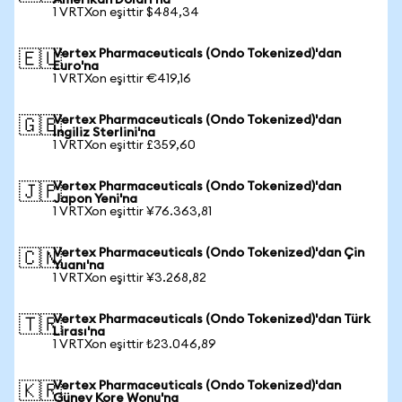
Amerikan Doları'na
1 VRTXon eşittir $484,34
Vertex Pharmaceuticals (Ondo Tokenized)'dan
🇪🇺
Euro'na
1 VRTXon eşittir €419,16
Vertex Pharmaceuticals (Ondo Tokenized)'dan
🇬🇧
İngiliz Sterlini'na
1 VRTXon eşittir £359,60
Vertex Pharmaceuticals (Ondo Tokenized)'dan
🇯🇵
Japon Yeni'na
1 VRTXon eşittir ¥76.363,81
Vertex Pharmaceuticals (Ondo Tokenized)'dan Çin
🇨🇳
Yuanı'na
1 VRTXon eşittir ¥3.268,82
Vertex Pharmaceuticals (Ondo Tokenized)'dan Türk
🇹🇷
Lirası'na
1 VRTXon eşittir ₺23.046,89
Vertex Pharmaceuticals (Ondo Tokenized)'dan
🇰🇷
Güney Kore Wonu'na