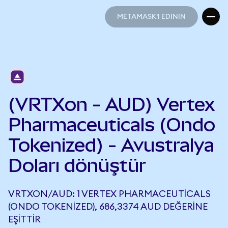
METAMASK'I EDİNİN
METAMASK'I EDİNİN
(VRTXon - AUD) Vertex
Pharmaceuticals (Ondo
Tokenized) - Avustralya
Doları dönüştür
VRTXON/AUD: 1 VERTEX PHARMACEUTICALS
(ONDO TOKENIZED), 686,3374 AUD DEĞERINE
EŞITTIR