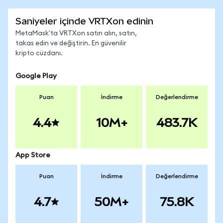
Saniyeler içinde VRTXon edinin
MetaMask'ta VRTXon satın alın, satın,
takas edin ve değiştirin. En güvenilir
kripto cüzdanı.
Google Play
Puan
İndirme
Değerlendirme
4.4
10M+
483.7K
App Store
Puan
İndirme
Değerlendirme
4.7
50M+
75.8K