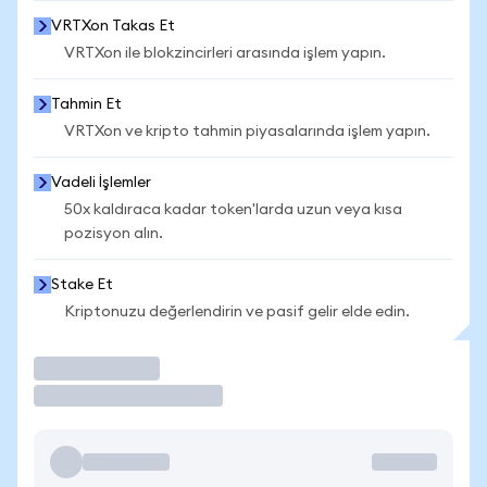
VRTXon Takas Et
VRTXon ile blokzincirleri arasında işlem yapın.
Tahmin Et
VRTXon ve kripto tahmin piyasalarında işlem yapın.
Vadeli İşlemler
50x kaldıraca kadar token'larda uzun veya kısa
pozisyon alın.
Stake Et
Kriptonuzu değerlendirin ve pasif gelir elde edin.
İşlem Yap