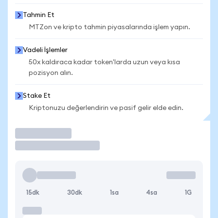
Tahmin Et
MTZon ve kripto tahmin piyasalarında işlem yapın.
Vadeli İşlemler
50x kaldıraca kadar token'larda uzun veya kısa
pozisyon alın.
Stake Et
Kriptonuzu değerlendirin ve pasif gelir elde edin.
İşlem Yap
15dk
30dk
1sa
4sa
1G