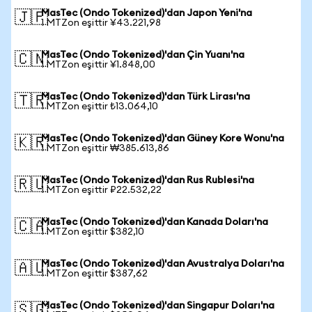
MasTec (Ondo Tokenized)'dan Japon Yeni'na
🇯🇵
1 MTZon eşittir ¥43.221,98
MasTec (Ondo Tokenized)'dan Çin Yuanı'na
🇨🇳
1 MTZon eşittir ¥1.848,00
MasTec (Ondo Tokenized)'dan Türk Lirası'na
🇹🇷
1 MTZon eşittir ₺13.064,10
MasTec (Ondo Tokenized)'dan Güney Kore Wonu'na
🇰🇷
1 MTZon eşittir ₩385.613,86
MasTec (Ondo Tokenized)'dan Rus Rublesi'na
🇷🇺
1 MTZon eşittir ₽22.532,22
MasTec (Ondo Tokenized)'dan Kanada Doları'na
🇨🇦
1 MTZon eşittir $382,10
MasTec (Ondo Tokenized)'dan Avustralya Doları'na
🇦🇺
1 MTZon eşittir $387,62
MasTec (Ondo Tokenized)'dan Singapur Doları'na
🇸🇬