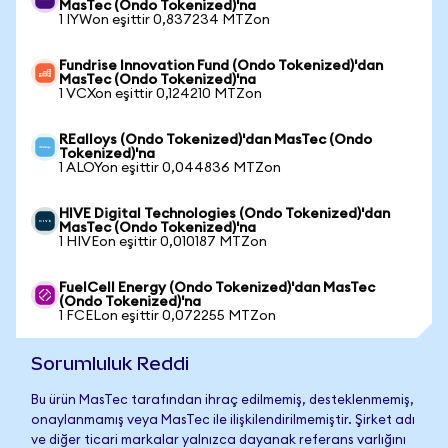
MasTec (Ondo Tokenized)'na
1 IYWon eşittir 0,837234 MTZon
Fundrise Innovation Fund (Ondo Tokenized)'dan
MasTec (Ondo Tokenized)'na
1 VCXon eşittir 0,124210 MTZon
REalloys (Ondo Tokenized)'dan MasTec (Ondo
Tokenized)'na
1 ALOYon eşittir 0,044836 MTZon
HIVE Digital Technologies (Ondo Tokenized)'dan
MasTec (Ondo Tokenized)'na
1 HIVEon eşittir 0,010187 MTZon
FuelCell Energy (Ondo Tokenized)'dan MasTec
(Ondo Tokenized)'na
1 FCELon eşittir 0,072255 MTZon
Sorumluluk Reddi
Bu ürün MasTec tarafından ihraç edilmemiş, desteklenmemiş,
onaylanmamış veya MasTec ile ilişkilendirilmemiştir. Şirket adı
ve diğer ticari markalar yalnızca dayanak referans varlığını