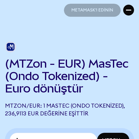
METAMASK'I EDİNİN
METAMASK'I EDİNİN
(MTZon - EUR) MasTec
(Ondo Tokenized) -
Euro dönüştür
MTZON/EUR: 1 MASTEC (ONDO TOKENIZED),
236,9113 EUR DEĞERINE EŞITTIR