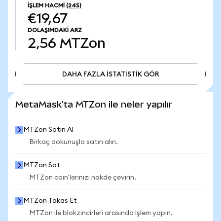
İŞLEM HACMI
(24S)
€19,67
DOLAŞIMDAKI ARZ
2,56
MTZon
DAHA FAZLA İSTATİSTİK GÖR
DAHA FAZLA İSTATİSTİK GÖR
MetaMask'ta MTZon ile neler yapılır
MTZon Satın Al
Birkaç dokunuşla satın alın.
MTZon Sat
MTZon coin'lerinizi nakde çevirin.
MTZon Takas Et
MTZon ile blokzincirleri arasında işlem yapın.