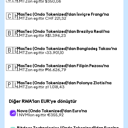
1 MTZon eşittir $350,06
MasTec (Ondo Tokenized)'dan İsviçre Frangı'na
🇨🇭
1 MTZon eşittir CHF 221,32
MasTec (Ondo Tokenized)'dan Brezilya Reali'na
🇧🇷
1 MTZon eşittir R$1.396,23
MasTec (Ondo Tokenized)'dan Bangladeş Takası'na
🇧🇩
1 MTZon eşittir ৳33.901,10
MasTec (Ondo Tokenized)'dan Filipin Pezosu'na
🇵🇭
1 MTZon eşittir ₱16.626,79
MasTec (Ondo Tokenized)'dan Polonya Zlotisi'na
🇵🇱
1 MTZon eşittir zł 1.018,43
Diğer RWA'ları EUR'ye dönüştür
Nova (Ondo Tokenized)'dan Euro'na
1 NVMIon eşittir €355,92