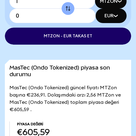
MTZON
EUR
MTZON - EUR TAKAS ET
MasTec (Ondo Tokenized) piyasa son
durumu
MasTec (Ondo Tokenized) güncel fiyatı MTZon
başına €236,91. Dolaşımdaki arzı 2,56 MTZon ve
MasTec (Ondo Tokenized) toplam piyasa değeri
€605,59 .
PIYASA DEĞERI
€605,59