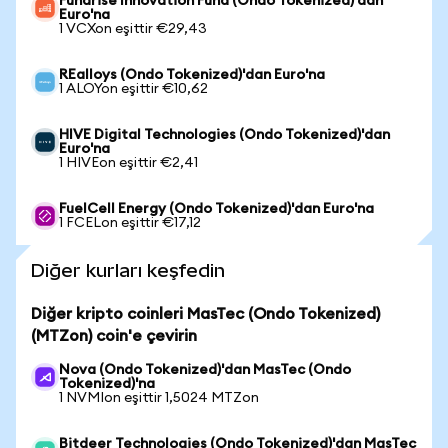
Fundrise Innovation Fund (Ondo Tokenized)'dan
Euro'na
1 VCXon eşittir €29,43
REalloys (Ondo Tokenized)'dan Euro'na
1 ALOYon eşittir €10,62
HIVE Digital Technologies (Ondo Tokenized)'dan
Euro'na
1 HIVEon eşittir €2,41
FuelCell Energy (Ondo Tokenized)'dan Euro'na
1 FCELon eşittir €17,12
Diğer kurları keşfedin
Diğer kripto coinleri MasTec (Ondo Tokenized)
(MTZon) coin'e çevirin
Nova (Ondo Tokenized)'dan MasTec (Ondo
Tokenized)'na
1 NVMIon eşittir 1,5024 MTZon
Bitdeer Technologies (Ondo Tokenized)'dan MasTec