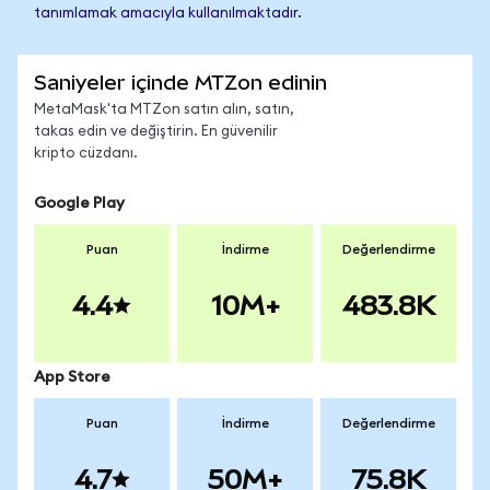
tanımlamak amacıyla kullanılmaktadır.
Saniyeler içinde MTZon edinin
MetaMask'ta MTZon satın alın, satın,
takas edin ve değiştirin. En güvenilir
kripto cüzdanı.
Google Play
Puan
İndirme
Değerlendirme
4.4
10M+
483.8K
App Store
Puan
İndirme
Değerlendirme
4.7
50M+
75.8K