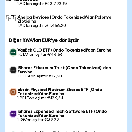
1 ADIon eşittir ₱23.793,95
Analog Devices (Ondo Tokenized)'dan Polonya
🇵🇱
Zlotisi'na
1 ADIon eşittir zł 1.456,20
Diğer RWA'ları EUR'ye dönüştür
VanEck CLO ETF (Ondo Tokenized)'dan Euro'na
1 CLOIon eşittir €46,56
iShares Ethereum Trust (Ondo Tokenized) 'dan
Euro'na
1 ETHAon eşittir €12,50
abrdn Physical Platinum Shares ETF (Ondo
Tokenized)'dan Euro'na
1 PPLTon eşittir €136,84
iShares Expanded Tech-Software ETF (Ondo
Tokenized)'dan Euro'na
1 IGVon eşittir €89,29