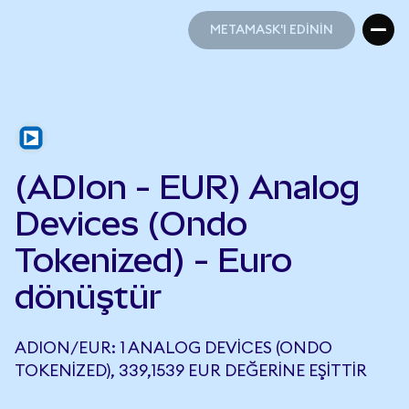
METAMASK'I EDİNİN
METAMASK'I EDİNİN
(ADIon - EUR) Analog
Devices (Ondo
Tokenized) - Euro
dönüştür
ADION/EUR: 1 ANALOG DEVICES (ONDO
TOKENIZED), 339,1539 EUR DEĞERINE EŞITTIR