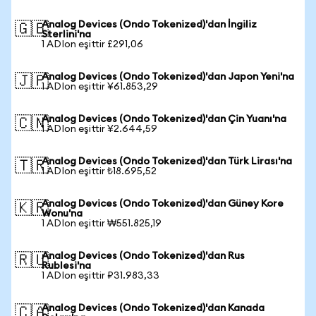
Analog Devices (Ondo Tokenized)'dan İngiliz
🇬🇧
Sterlini'na
1 ADIon eşittir £291,06
Analog Devices (Ondo Tokenized)'dan Japon Yeni'na
🇯🇵
1 ADIon eşittir ¥61.853,29
Analog Devices (Ondo Tokenized)'dan Çin Yuanı'na
🇨🇳
1 ADIon eşittir ¥2.644,59
Analog Devices (Ondo Tokenized)'dan Türk Lirası'na
🇹🇷
1 ADIon eşittir ₺18.695,52
Analog Devices (Ondo Tokenized)'dan Güney Kore
🇰🇷
Wonu'na
1 ADIon eşittir ₩551.825,19
Analog Devices (Ondo Tokenized)'dan Rus
🇷🇺
Rublesi'na
1 ADIon eşittir ₽31.983,33
Analog Devices (Ondo Tokenized)'dan Kanada
🇨🇦