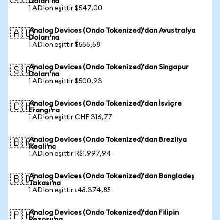
Doları'na
1 ADIon eşittir $547,00
Analog Devices (Ondo Tokenized)'dan Avustralya
🇦🇺
Doları'na
1 ADIon eşittir $555,58
Analog Devices (Ondo Tokenized)'dan Singapur
🇸🇬
Doları'na
1 ADIon eşittir $500,93
Analog Devices (Ondo Tokenized)'dan İsviçre
🇨🇭
Frangı'na
1 ADIon eşittir CHF 316,77
Analog Devices (Ondo Tokenized)'dan Brezilya
🇧🇷
Reali'na
1 ADIon eşittir R$1.997,94
Analog Devices (Ondo Tokenized)'dan Bangladeş
🇧🇩
Takası'na
1 ADIon eşittir ৳48.374,85
Analog Devices (Ondo Tokenized)'dan Filipin
🇵🇭
Pezosu'na