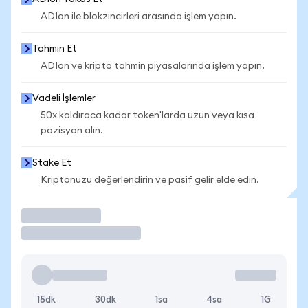
ADIon ile blokzincirleri arasında işlem yapın.
Tahmin Et
ADIon ve kripto tahmin piyasalarında işlem yapın.
Vadeli İşlemler
50x kaldıraca kadar token'larda uzun veya kısa
pozisyon alın.
Stake Et
Kriptonuzu değerlendirin ve pasif gelir elde edin.
İşlem Yap
15dk
30dk
1sa
4sa
1G