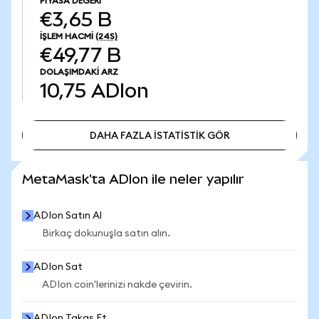
PIYASA DEĞERI
€3,65 B
İŞLEM HACMI
(24S)
€49,77 B
DOLAŞIMDAKI ARZ
10,75
ADIon
DAHA FAZLA İSTATİSTİK GÖR
DAHA FAZLA İSTATİSTİK GÖR
MetaMask'ta ADIon ile neler yapılır
ADIon Satın Al
Birkaç dokunuşla satın alın.
ADIon Sat
ADIon coin'lerinizi nakde çevirin.
ADIon Takas Et