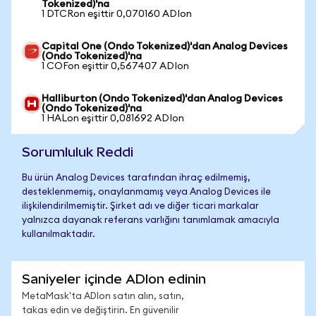
Tokenized)'na
1 DTCRon eşittir 0,070160 ADIon
Capital One (Ondo Tokenized)'dan Analog Devices
(Ondo Tokenized)'na
1 COFon eşittir 0,567407 ADIon
Halliburton (Ondo Tokenized)'dan Analog Devices
(Ondo Tokenized)'na
1 HALon eşittir 0,081692 ADIon
Sorumluluk Reddi
Bu ürün Analog Devices tarafından ihraç edilmemiş,
desteklenmemiş, onaylanmamış veya Analog Devices ile
ilişkilendirilmemiştir. Şirket adı ve diğer ticari markalar
yalnızca dayanak referans varlığını tanımlamak amacıyla
kullanılmaktadır.
Saniyeler içinde ADIon edinin
MetaMask'ta ADIon satın alın, satın,
takas edin ve değiştirin. En güvenilir