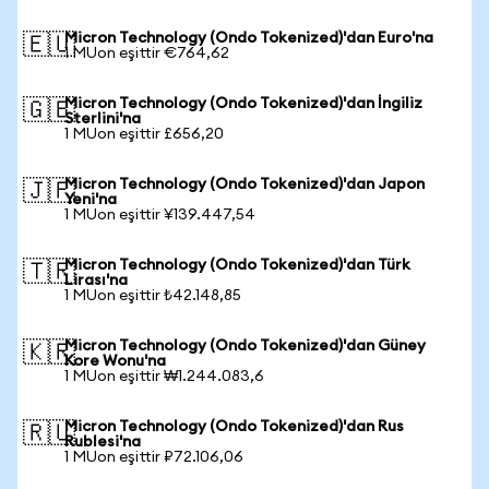
Micron Technology (Ondo Tokenized)'dan Euro'na
🇪🇺
1 MUon eşittir €764,62
Micron Technology (Ondo Tokenized)'dan İngiliz
🇬🇧
Sterlini'na
1 MUon eşittir £656,20
Micron Technology (Ondo Tokenized)'dan Japon
🇯🇵
Yeni'na
1 MUon eşittir ¥139.447,54
Micron Technology (Ondo Tokenized)'dan Türk
🇹🇷
Lirası'na
1 MUon eşittir ₺42.148,85
Micron Technology (Ondo Tokenized)'dan Güney
🇰🇷
Kore Wonu'na
1 MUon eşittir ₩1.244.083,6
Micron Technology (Ondo Tokenized)'dan Rus
🇷🇺
Rublesi'na
1 MUon eşittir ₽72.106,06