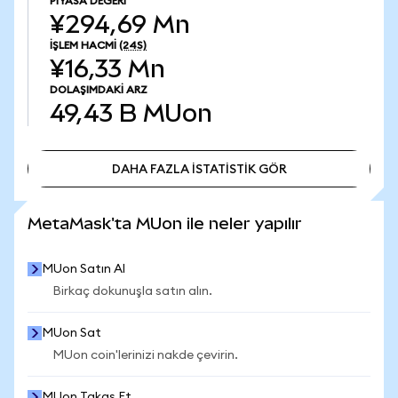
PIYASA DEĞERI
¥294,69 Mn
İŞLEM HACMI
(24S)
¥16,33 Mn
DOLAŞIMDAKI ARZ
49,43 B
MUon
DAHA FAZLA İSTATİSTİK GÖR
DAHA FAZLA İSTATİSTİK GÖR
MetaMask'ta MUon ile neler yapılır
MUon Satın Al
Birkaç dokunuşla satın alın.
MUon Sat
MUon coin'lerinizi nakde çevirin.
MUon Takas Et