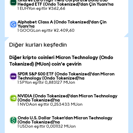
iShares Euro High Yield Corporate Bond USD
Hedged ETF (Ondo Tokenized)'dan Çin Yuanı'na
1 EUHYon eşittir ¥362,66
Alphabet Class A (Ondo Tokenized)'dan Çin
Yuanı'na
1 GOOGLon eşittir ¥2.409,60
Diğer kurları keşfedin
Diğer kripto coinleri Micron Technology (Ondo
Tokenized) (MUon) coin'e çevirin
SPDR S&P 500 ETF (Ondo Tokenized)'dan Micron
Technology (Ondo Tokenized)'na
1 SPYon eşittir 0,883127 MUon
NVIDIA (Ondo Tokenized)'dan Micron Technology
(Ondo Tokenized)'na
1 NVDAon eşittir 0,253433 MUon
Ondo U.S. Dollar Token'dan Micron Technology
(Ondo Tokenized)'na
1 USDon eşittir 0,001132 MUon