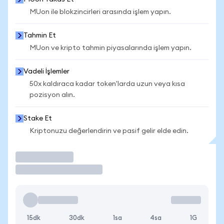
MUon ile blokzincirleri arasında işlem yapın.
Tahmin Et
MUon ve kripto tahmin piyasalarında işlem yapın.
Vadeli İşlemler
50x kaldıraca kadar token'larda uzun veya kısa
pozisyon alın.
Stake Et
Kriptonuzu değerlendirin ve pasif gelir elde edin.
İşlem Yap
15dk
30dk
1sa
4sa
1G