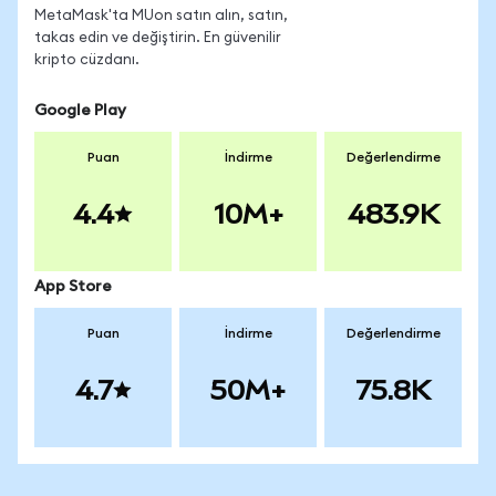
MetaMask'ta MUon satın alın, satın,
takas edin ve değiştirin. En güvenilir
kripto cüzdanı.
Google Play
Puan
İndirme
Değerlendirme
4.4
10M+
483.9K
App Store
Puan
İndirme
Değerlendirme
4.7
50M+
75.8K