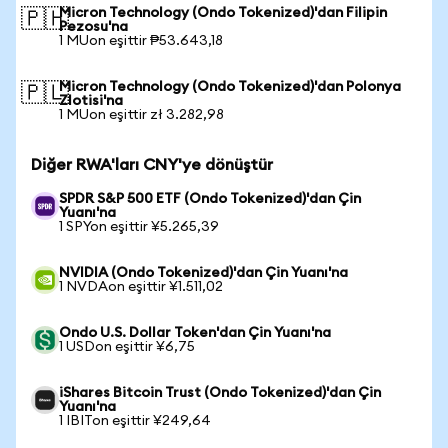
Micron Technology (Ondo Tokenized)'dan Filipin
🇵🇭
Pezosu'na
1 MUon eşittir ₱53.643,18
Micron Technology (Ondo Tokenized)'dan Polonya
🇵🇱
Zlotisi'na
1 MUon eşittir zł 3.282,98
Diğer RWA'ları CNY'ye dönüştür
SPDR S&P 500 ETF (Ondo Tokenized)'dan Çin
Yuanı'na
1 SPYon eşittir ¥5.265,39
NVIDIA (Ondo Tokenized)'dan Çin Yuanı'na
1 NVDAon eşittir ¥1.511,02
Ondo U.S. Dollar Token'dan Çin Yuanı'na
1 USDon eşittir ¥6,75
iShares Bitcoin Trust (Ondo Tokenized)'dan Çin
Yuanı'na
1 IBITon eşittir ¥249,64