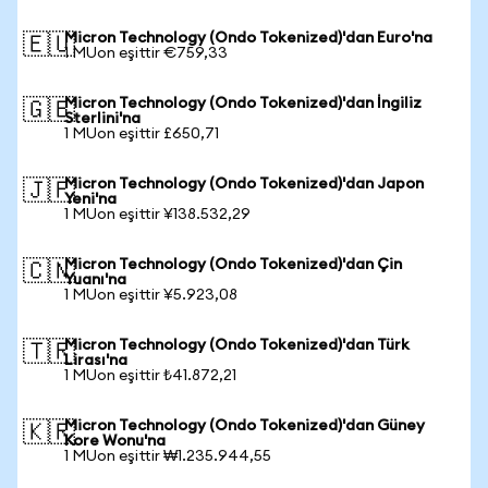
Micron Technology (Ondo Tokenized)'dan Euro'na
🇪🇺
1 MUon eşittir €759,33
Micron Technology (Ondo Tokenized)'dan İngiliz
🇬🇧
Sterlini'na
1 MUon eşittir £650,71
Micron Technology (Ondo Tokenized)'dan Japon
🇯🇵
Yeni'na
1 MUon eşittir ¥138.532,29
Micron Technology (Ondo Tokenized)'dan Çin
🇨🇳
Yuanı'na
1 MUon eşittir ¥5.923,08
Micron Technology (Ondo Tokenized)'dan Türk
🇹🇷
Lirası'na
1 MUon eşittir ₺41.872,21
Micron Technology (Ondo Tokenized)'dan Güney
🇰🇷
Kore Wonu'na
1 MUon eşittir ₩1.235.944,55