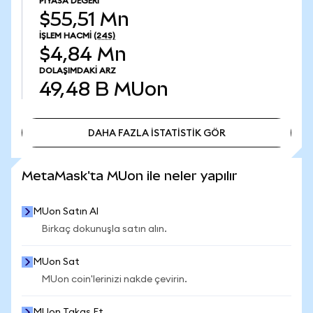
PIYASA DEĞERI
$55,51 Mn
İŞLEM HACMI
(24S)
$4,84 Mn
DOLAŞIMDAKI ARZ
49,48 B
MUon
DAHA FAZLA İSTATİSTİK GÖR
DAHA FAZLA İSTATİSTİK GÖR
MetaMask'ta MUon ile neler yapılır
MUon Satın Al
Birkaç dokunuşla satın alın.
MUon Sat
MUon coin'lerinizi nakde çevirin.
MUon Takas Et