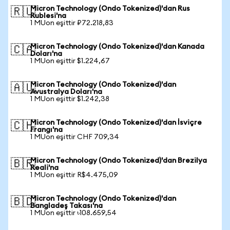
Micron Technology (Ondo Tokenized)'dan Rus
🇷🇺
Rublesi'na
1 MUon eşittir ₽72.218,83
Micron Technology (Ondo Tokenized)'dan Kanada
🇨🇦
Doları'na
1 MUon eşittir $1.224,67
Micron Technology (Ondo Tokenized)'dan
🇦🇺
Avustralya Doları'na
1 MUon eşittir $1.242,38
Micron Technology (Ondo Tokenized)'dan İsviçre
🇨🇭
Frangı'na
1 MUon eşittir CHF 709,34
Micron Technology (Ondo Tokenized)'dan Brezilya
🇧🇷
Reali'na
1 MUon eşittir R$4.475,09
Micron Technology (Ondo Tokenized)'dan
🇧🇩
Bangladeş Takası'na
1 MUon eşittir ৳108.659,54