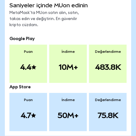
Saniyeler içinde MUon edinin
MetaMask'ta MUon satın alın, satın,
takas edin ve değiştirin. En güvenilir
kripto cüzdanı.
Google Play
Puan
İndirme
Değerlendirme
4.4
10M+
483.8K
App Store
Puan
İndirme
Değerlendirme
4.7
50M+
75.8K