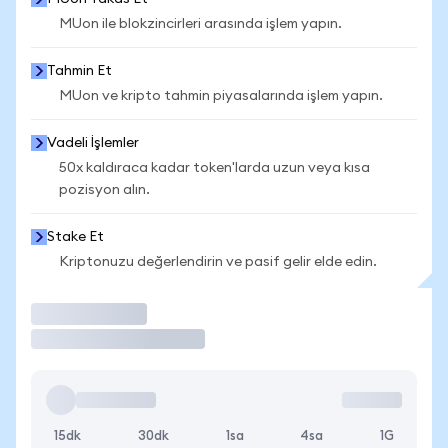
MUon ile blokzincirleri arasında işlem yapın.
Tahmin Et
MUon ve kripto tahmin piyasalarında işlem yapın.
Vadeli İşlemler
50x kaldıraca kadar token'larda uzun veya kısa
pozisyon alın.
Stake Et
Kriptonuzu değerlendirin ve pasif gelir elde edin.
İşlem Yap
15dk
30dk
1sa
4sa
1G