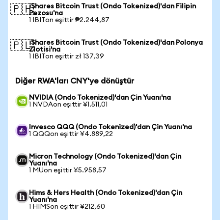
iShares Bitcoin Trust (Ondo Tokenized)'dan Filipin
🇵🇭
Pezosu'na
1 IBITon eşittir ₱2.244,87
iShares Bitcoin Trust (Ondo Tokenized)'dan Polonya
🇵🇱
Zlotisi'na
1 IBITon eşittir zł 137,39
Diğer RWA'ları CNY'ye dönüştür
NVIDIA (Ondo Tokenized)'dan Çin Yuanı'na
1 NVDAon eşittir ¥1.511,01
Invesco QQQ (Ondo Tokenized)'dan Çin Yuanı'na
1 QQQon eşittir ¥4.889,22
Micron Technology (Ondo Tokenized)'dan Çin
Yuanı'na
1 MUon eşittir ¥5.958,57
Hims & Hers Health (Ondo Tokenized)'dan Çin
Yuanı'na
1 HIMSon eşittir ¥212,60