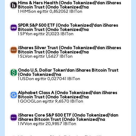
Hims & Hers Health (Ondo Tokenized)'dan iShares
Bitcoin Trust (Ondo Tokenized)'na
1 HIMSon eşittir 0,852052 IBITon
SPDR S&P 500 ETF (Ondo Tokenized)'dan iShares
Bitcoin Trust (Ondo Tokenized)'na
1 SPYon eşittir 21,1023 IBITon
iShares Silver Trust (Ondo Tokenized)'dan iShares
Bitcoin Trust (Ondo Tokenized)'na
1 SLVon eşittir 1,5627 IBITon
Ondo U.S. Dollar Token'dan iShares Bitcoin Trust
(Ondo Tokenized)'na
1 USDon eşittir 0,027041 IBITon
Alphabet Class A (Ondo Tokenized)'dan iShares
Bitcoin Trust (Ondo Tokenized)'na
1 GOOGLon eşittir 9,6570 IBITon
iShares Core S&P 500 ETF (Ondo Tokenized)'dan
iShares Bitcoin Trust (Ondo Tokenized)'na
1 IVVon eşittir 20,9857 IBITon