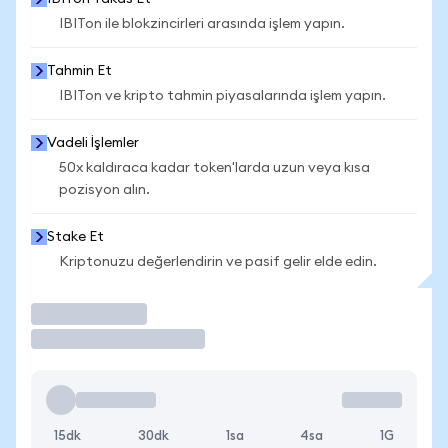
IBITon ile blokzincirleri arasında işlem yapın.
Tahmin Et
IBITon ve kripto tahmin piyasalarında işlem yapın.
Vadeli İşlemler
50x kaldıraca kadar token'larda uzun veya kısa
pozisyon alın.
Stake Et
Kriptonuzu değerlendirin ve pasif gelir elde edin.
İşlem Yap
15dk
30dk
1sa
4sa
1G