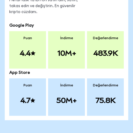
MetaMask'ta IBITon satın alın, satın,
takas edin ve değiştirin. En güvenilir
kripto cüzdanı.
Google Play
Puan
İndirme
Değerlendirme
4.4
10M+
483.9K
App Store
Puan
İndirme
Değerlendirme
4.7
50M+
75.8K