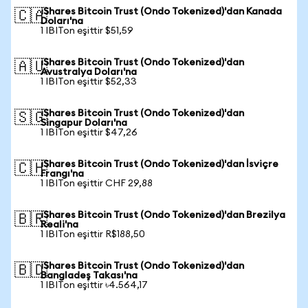
iShares Bitcoin Trust (Ondo Tokenized)'dan Kanada
🇨🇦
Doları'na
1 IBITon eşittir $51,59
iShares Bitcoin Trust (Ondo Tokenized)'dan
🇦🇺
Avustralya Doları'na
1 IBITon eşittir $52,33
iShares Bitcoin Trust (Ondo Tokenized)'dan
🇸🇬
Singapur Doları'na
1 IBITon eşittir $47,26
iShares Bitcoin Trust (Ondo Tokenized)'dan İsviçre
🇨🇭
Frangı'na
1 IBITon eşittir CHF 29,88
iShares Bitcoin Trust (Ondo Tokenized)'dan Brezilya
🇧🇷
Reali'na
1 IBITon eşittir R$188,50
iShares Bitcoin Trust (Ondo Tokenized)'dan
🇧🇩
Bangladeş Takası'na
1 IBITon eşittir ৳4.564,17