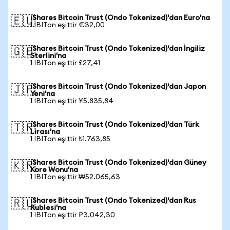
iShares Bitcoin Trust (Ondo Tokenized)'dan Euro'na
🇪🇺
1 IBITon eşittir €32,00
iShares Bitcoin Trust (Ondo Tokenized)'dan İngiliz
🇬🇧
Sterlini'na
1 IBITon eşittir £27,41
iShares Bitcoin Trust (Ondo Tokenized)'dan Japon
🇯🇵
Yeni'na
1 IBITon eşittir ¥5.835,84
iShares Bitcoin Trust (Ondo Tokenized)'dan Türk
🇹🇷
Lirası'na
1 IBITon eşittir ₺1.763,85
iShares Bitcoin Trust (Ondo Tokenized)'dan Güney
🇰🇷
Kore Wonu'na
1 IBITon eşittir ₩52.065,63
iShares Bitcoin Trust (Ondo Tokenized)'dan Rus
🇷🇺
Rublesi'na
1 IBITon eşittir ₽3.042,30