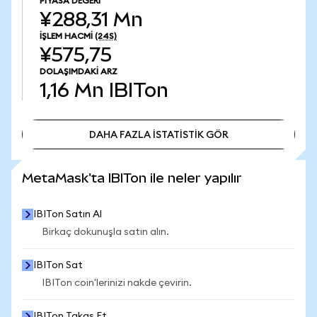
PIYASA DEĞERI
¥288,31 Mn
İŞLEM HACMI
(24S)
¥575,75
DOLAŞIMDAKI ARZ
1,16 Mn
IBITon
DAHA FAZLA İSTATİSTİK GÖR
DAHA FAZLA İSTATİSTİK GÖR
MetaMask'ta IBITon ile neler yapılır
IBITon Satın Al
Birkaç dokunuşla satın alın.
IBITon Sat
IBITon coin'lerinizi nakde çevirin.
IBITon Takas Et