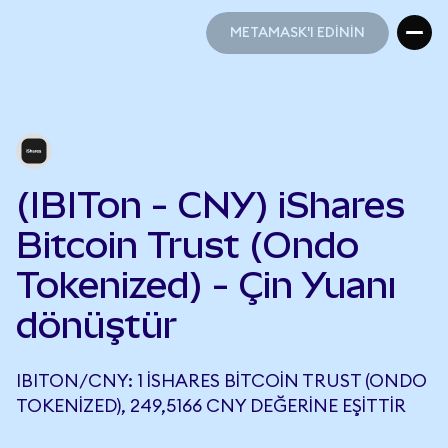
METAMASK'I EDİNİN
METAMASK'I EDİNİN
(IBITon - CNY) iShares
Bitcoin Trust (Ondo
Tokenized) - Çin Yuanı
dönüştür
IBITON/CNY: 1 ISHARES BITCOIN TRUST (ONDO
TOKENIZED), 249,5166 CNY DEĞERINE EŞITTIR