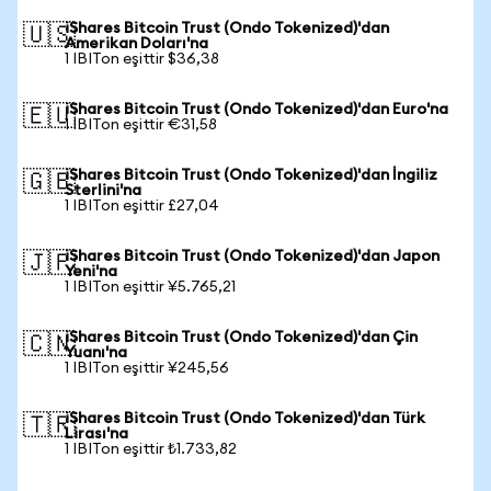
iShares Bitcoin Trust (Ondo Tokenized)'dan
🇺🇸
Amerikan Doları'na
1 IBITon eşittir $36,38
iShares Bitcoin Trust (Ondo Tokenized)'dan Euro'na
🇪🇺
1 IBITon eşittir €31,58
iShares Bitcoin Trust (Ondo Tokenized)'dan İngiliz
🇬🇧
Sterlini'na
1 IBITon eşittir £27,04
iShares Bitcoin Trust (Ondo Tokenized)'dan Japon
🇯🇵
Yeni'na
1 IBITon eşittir ¥5.765,21
iShares Bitcoin Trust (Ondo Tokenized)'dan Çin
🇨🇳
Yuanı'na
1 IBITon eşittir ¥245,56
iShares Bitcoin Trust (Ondo Tokenized)'dan Türk
🇹🇷
Lirası'na
1 IBITon eşittir ₺1.733,82