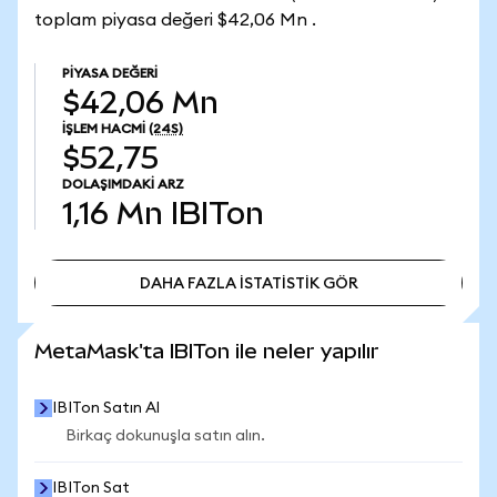
toplam piyasa değeri $42,06 Mn .
PIYASA DEĞERI
$42,06 Mn
İŞLEM HACMI
(24S)
$52,75
DOLAŞIMDAKI ARZ
1,16 Mn
IBITon
DAHA FAZLA İSTATİSTİK GÖR
DAHA FAZLA İSTATİSTİK GÖR
MetaMask'ta IBITon ile neler yapılır
IBITon Satın Al
Birkaç dokunuşla satın alın.
IBITon Sat