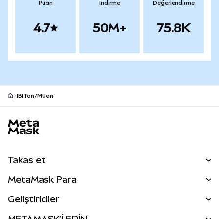
Puan
İndirme
Değerlendirme
4.7
50M+
75.8K
IBITon/MUon
MetaMask site alt bilgisi
Takas et
Takas İşlemleri
MetaMask Para
Tahmin Et
YENİ
Kripto Al
Geliştiriciler
Perps
YENİ
MetaMask Kart
Dökümantasyon
METAMASK'İ EDİN