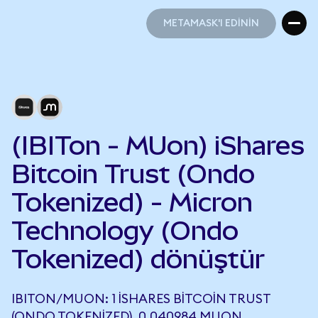
METAMASK'I EDİNİN
METAMASK'I EDİNİN
(IBITon - MUon) iShares
Bitcoin Trust (Ondo
Tokenized) - Micron
Technology (Ondo
Tokenized) dönüştür
IBITON/MUON: 1 ISHARES BITCOIN TRUST
(ONDO TOKENIZED), 0,040984 MUON