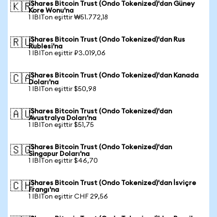
iShares Bitcoin Trust (Ondo Tokenized)'dan Güney
🇰🇷
Kore Wonu'na
1 IBITon eşittir ₩51.772,18
iShares Bitcoin Trust (Ondo Tokenized)'dan Rus
🇷🇺
Rublesi'na
1 IBITon eşittir ₽3.019,06
iShares Bitcoin Trust (Ondo Tokenized)'dan Kanada
🇨🇦
Doları'na
1 IBITon eşittir $50,98
iShares Bitcoin Trust (Ondo Tokenized)'dan
🇦🇺
Avustralya Doları'na
1 IBITon eşittir $51,75
iShares Bitcoin Trust (Ondo Tokenized)'dan
🇸🇬
Singapur Doları'na
1 IBITon eşittir $46,70
iShares Bitcoin Trust (Ondo Tokenized)'dan İsviçre
🇨🇭
Frangı'na
1 IBITon eşittir CHF 29,56