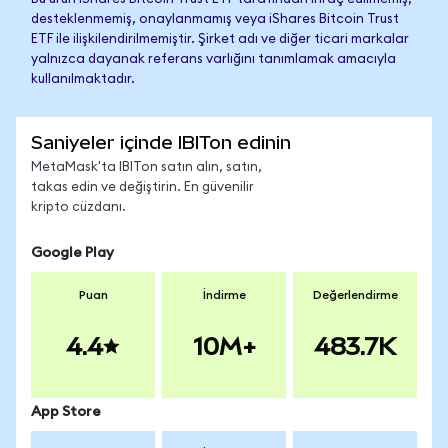
desteklenmemiş, onaylanmamış veya iShares Bitcoin Trust
ETF ile ilişkilendirilmemiştir. Şirket adı ve diğer ticari markalar
yalnızca dayanak referans varlığını tanımlamak amacıyla
kullanılmaktadır.
Saniyeler içinde IBITon edinin
MetaMask'ta IBITon satın alın, satın,
takas edin ve değiştirin. En güvenilir
kripto cüzdanı.
Google Play
Puan
İndirme
Değerlendirme
4.4
10M+
483.7K
App Store