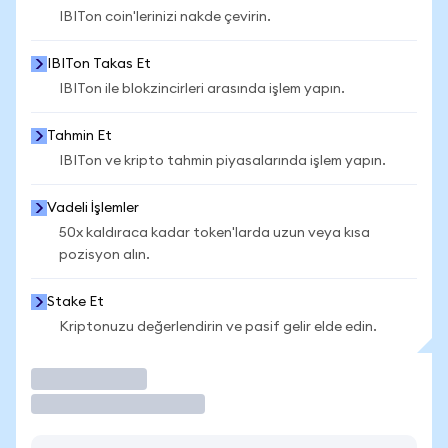
IBITon coin'lerinizi nakde çevirin.
IBITon Takas Et
IBITon ile blokzincirleri arasında işlem yapın.
Tahmin Et
IBITon ve kripto tahmin piyasalarında işlem yapın.
Vadeli İşlemler
50x kaldıraca kadar token'larda uzun veya kısa
pozisyon alın.
Stake Et
Kriptonuzu değerlendirin ve pasif gelir elde edin.
İşlem Yap