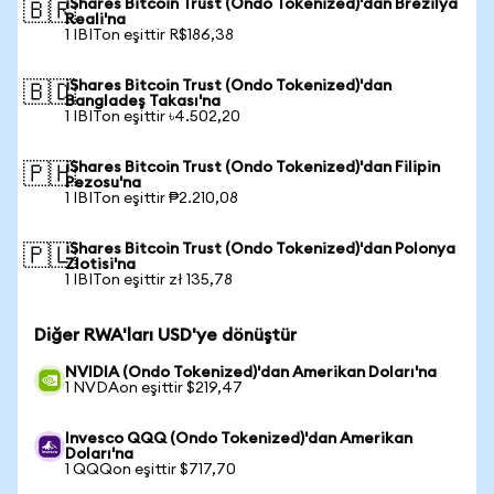
iShares Bitcoin Trust (Ondo Tokenized)'dan Brezilya
🇧🇷
Reali'na
1 IBITon eşittir R$186,38
iShares Bitcoin Trust (Ondo Tokenized)'dan
🇧🇩
Bangladeş Takası'na
1 IBITon eşittir ৳4.502,20
iShares Bitcoin Trust (Ondo Tokenized)'dan Filipin
🇵🇭
Pezosu'na
1 IBITon eşittir ₱2.210,08
iShares Bitcoin Trust (Ondo Tokenized)'dan Polonya
🇵🇱
Zlotisi'na
1 IBITon eşittir zł 135,78
Diğer RWA'ları USD'ye dönüştür
NVIDIA (Ondo Tokenized)'dan Amerikan Doları'na
1 NVDAon eşittir $219,47
Invesco QQQ (Ondo Tokenized)'dan Amerikan
Doları'na
1 QQQon eşittir $717,70