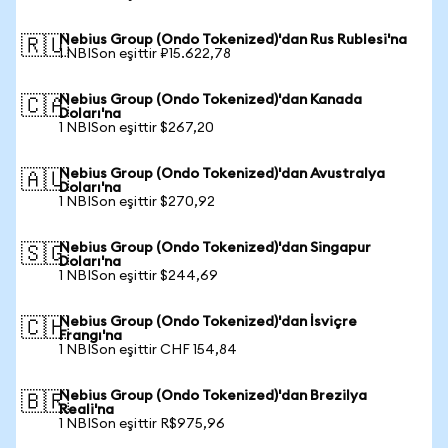
Nebius Group (Ondo Tokenized)'dan Rus Rublesi'na
🇷🇺
1 NBISon eşittir ₽15.622,78
Nebius Group (Ondo Tokenized)'dan Kanada
🇨🇦
Doları'na
1 NBISon eşittir $267,20
Nebius Group (Ondo Tokenized)'dan Avustralya
🇦🇺
Doları'na
1 NBISon eşittir $270,92
Nebius Group (Ondo Tokenized)'dan Singapur
🇸🇬
Doları'na
1 NBISon eşittir $244,69
Nebius Group (Ondo Tokenized)'dan İsviçre
🇨🇭
Frangı'na
1 NBISon eşittir CHF 154,84
Nebius Group (Ondo Tokenized)'dan Brezilya
🇧🇷
Reali'na
1 NBISon eşittir R$975,96