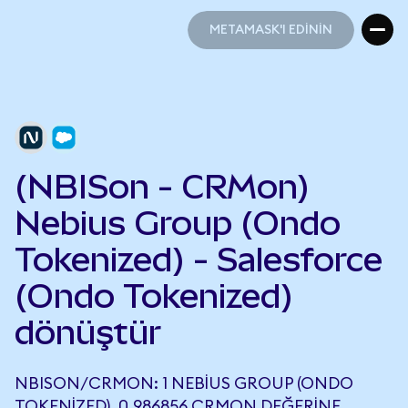
METAMASK'I EDİNİN
METAMASK'I EDİNİN
(NBISon - CRMon)
Nebius Group (Ondo
Tokenized) - Salesforce
(Ondo Tokenized)
dönüştür
NBISON/CRMON: 1 NEBIUS GROUP (ONDO
TOKENIZED), 0,986856 CRMON DEĞERINE