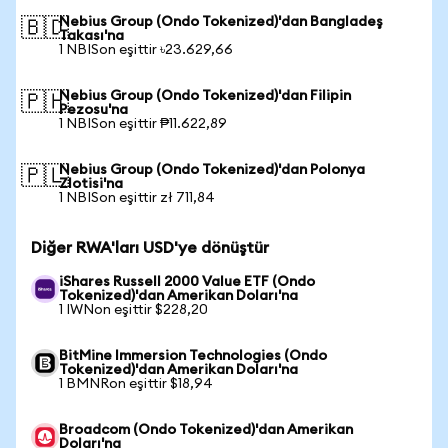
Nebius Group (Ondo Tokenized)'dan Bangladeş
🇧🇩
Takası'na
1 NBISon eşittir ৳23.629,66
Nebius Group (Ondo Tokenized)'dan Filipin
🇵🇭
Pezosu'na
1 NBISon eşittir ₱11.622,89
Nebius Group (Ondo Tokenized)'dan Polonya
🇵🇱
Zlotisi'na
1 NBISon eşittir zł 711,84
Diğer RWA'ları USD'ye dönüştür
iShares Russell 2000 Value ETF (Ondo
Tokenized)'dan Amerikan Doları'na
1 IWNon eşittir $228,20
BitMine Immersion Technologies (Ondo
Tokenized)'dan Amerikan Doları'na
1 BMNRon eşittir $18,94
Broadcom (Ondo Tokenized)'dan Amerikan
Doları'na