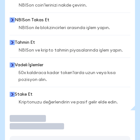
NBISon coin'lerinizi nakde çevirin.
NBISon Takas Et
NBISon ile blokzincirleri arasında işlem yapın.
Tahmin Et
NBISon ve kripto tahmin piyasalarında işlem yapın.
Vadeli İşlemler
50x kaldıraca kadar token'larda uzun veya kısa
pozisyon alın.
Stake Et
Kriptonuzu değerlendirin ve pasif gelir elde edin.
İşlem Yap