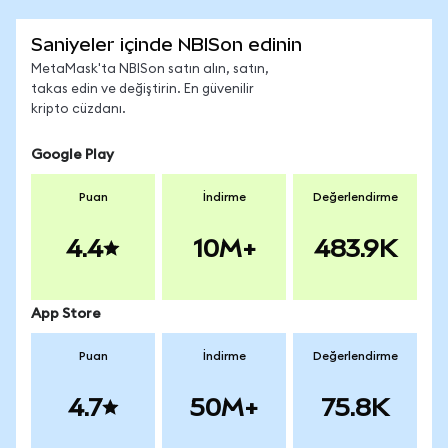
Saniyeler içinde NBISon edinin
MetaMask'ta NBISon satın alın, satın,
takas edin ve değiştirin. En güvenilir
kripto cüzdanı.
Google Play
Puan
İndirme
Değerlendirme
4.4
10M+
483.9K
App Store
Puan
İndirme
Değerlendirme
4.7
50M+
75.8K