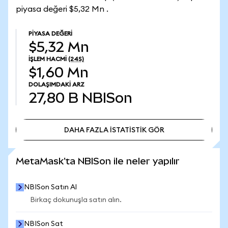
piyasa değeri $5,32 Mn .
PIYASA DEĞERI
$5,32 Mn
İŞLEM HACMI
(24S)
$1,60 Mn
DOLAŞIMDAKI ARZ
27,80 B
NBISon
DAHA FAZLA İSTATİSTİK GÖR
DAHA FAZLA İSTATİSTİK GÖR
MetaMask'ta NBISon ile neler yapılır
NBISon Satın Al
Birkaç dokunuşla satın alın.
NBISon Sat