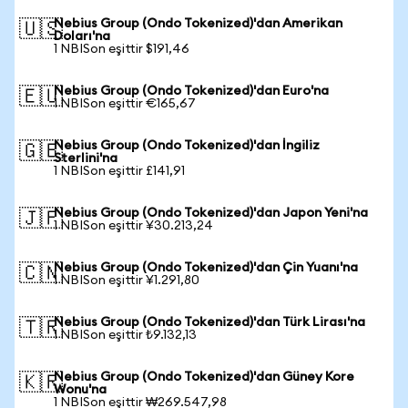
Nebius Group (Ondo Tokenized)'dan Amerikan
🇺🇸
Doları'na
1 NBISon eşittir $191,46
Nebius Group (Ondo Tokenized)'dan Euro'na
🇪🇺
1 NBISon eşittir €165,67
Nebius Group (Ondo Tokenized)'dan İngiliz
🇬🇧
Sterlini'na
1 NBISon eşittir £141,91
Nebius Group (Ondo Tokenized)'dan Japon Yeni'na
🇯🇵
1 NBISon eşittir ¥30.213,24
Nebius Group (Ondo Tokenized)'dan Çin Yuanı'na
🇨🇳
1 NBISon eşittir ¥1.291,80
Nebius Group (Ondo Tokenized)'dan Türk Lirası'na
🇹🇷
1 NBISon eşittir ₺9.132,13
Nebius Group (Ondo Tokenized)'dan Güney Kore
🇰🇷
Wonu'na
1 NBISon eşittir ₩269.547,98