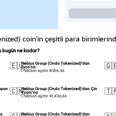
zed) coin'in çeşitli para birimlerin
u bugün ne kadar?
Nebius Group (Ondo Tokenized)'dan
🇪🇺
🇬
Euro'na
1 NBISon eşittir €184,46
apon
Nebius Group (Ondo Tokenized)'dan Çin
🇨🇳
🇹
Yuanı'na
1 NBISon eşittir ¥1.436,66
us
Nebius Group (Ondo Tokenized)'dan