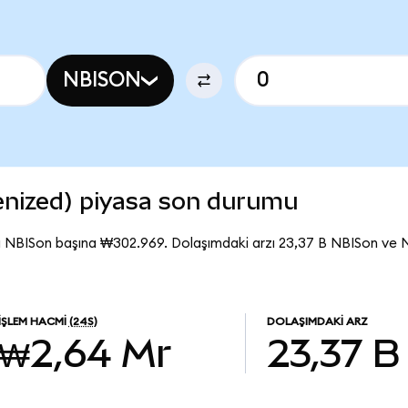
NBISON
nized) piyasa son durumu
ı NBISon başına ₩302.969. Dolaşımdaki arzı 23,37 B NBISon ve
İŞLEM HACMI
(24S)
DOLAŞIMDAKI ARZ
₩2,64 Mr
23,37 B