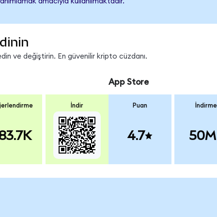
tanımlamak amacıyla kullanılmaktadır.
dinin
in ve değiştirin. En güvenilir kripto cüzdanı.
App Store
erlendirme
İndir
Puan
İndirme
83.7K
4.7
50M