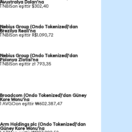

Avustralya Doları'na
1 NBISon eşittir $302,40
Nebius Group (Ondo Tokenized)'dan

Brezilya Reali'na
1 NBISon eşittir R$1.090,72
Nebius Group (Ondo Tokenized)'dan

Polonya Zlotisi'na
1 NBISon eşittir zł 793,35
Broadcom (Ondo Tokenized)'dan Güney
Kore Wonu'na
1 AVGOon eşittir ₩602.387,47
Arm Holdings plc (Ondo Tokenized)'dan
Güney Kore Wonu'na