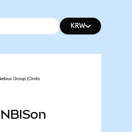
KRW
 Nebius Group (Ondo
NBISon