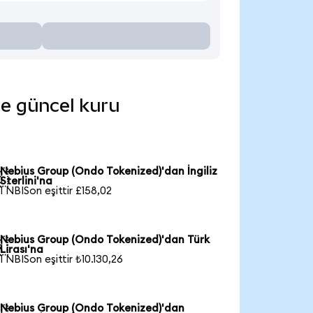
de güncel kuru
Nebius Group (Ondo Tokenized)'dan İngiliz

Sterlini'na
1 NBISon eşittir £158,02
Nebius Group (Ondo Tokenized)'dan Türk

Lirası'na
1 NBISon eşittir ₺10.130,26
Nebius Group (Ondo Tokenized)'dan