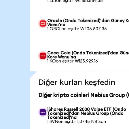
1 LLYon eşittir ₩1.651.569,38
Oracle (Ondo Tokenized)'dan Güney K
Wonu'na
1 ORCLon eşittir ₩206.807,36
Coca-Cola (Ondo Tokenized)'dan Gün
Kore Wonu'na
1 KOon eşittir ₩125.929,16
Diğer kurları keşfedin
Diğer kripto coinleri Nebius Group 
iShares Russell 2000 Value ETF (Ondo
Tokenized)'dan Nebius Group (Ondo
Tokenized)'na
1 IWNon eşittir 1,0748 NBISon