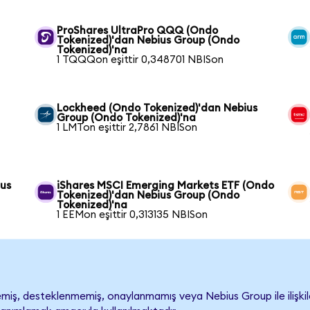
ProShares UltraPro QQQ (Ondo
Tokenized)'dan Nebius Group (Ondo
Tokenized)'na
1 TQQQon eşittir 0,348701 NBISon
Lockheed (Ondo Tokenized)'dan Nebius
Group (Ondo Tokenized)'na
1 LMTon eşittir 2,7861 NBISon
ius
iShares MSCI Emerging Markets ETF (Ondo
Tokenized)'dan Nebius Group (Ondo
Tokenized)'na
1 EEMon eşittir 0,313135 NBISon
iş, desteklenmemiş, onaylanmamış veya Nebius Group ile ilişkilend