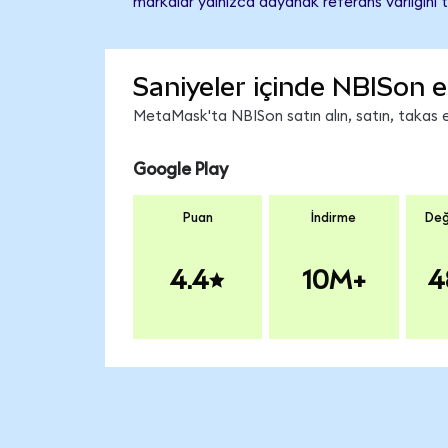
markalar yalnızca dayanak referans varlığını 
Saniyeler içinde NBISon e
MetaMask'ta NBISon satın alın, satın, takas ed
Google Play
Puan
İndirme
Değ
4.4
10M+
4