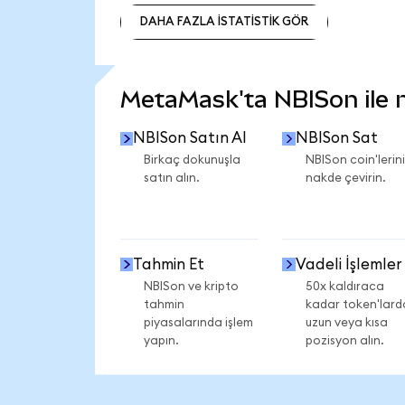
DAHA FAZLA İSTATİSTİK GÖR
DAHA FAZLA İSTATİSTİK GÖR
MetaMask'ta NBISon ile ne
NBISon Satın Al
NBISon Sat
Birkaç dokunuşla
NBISon coin'lerini
satın alın.
nakde çevirin.
Tahmin Et
Vadeli İşlemler
NBISon ve kripto
50x kaldıraca
tahmin
kadar token'lard
piyasalarında işlem
uzun veya kısa
yapın.
pozisyon alın.