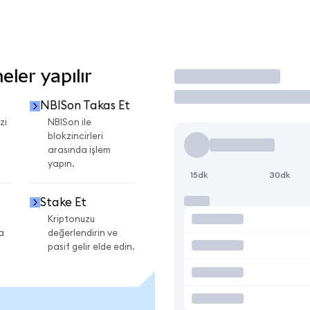
ler yapılır
İşlem Yap
NBISon Takas Et
zi
NBISon ile
blokzincirleri
arasında işlem
yapın.
15dk
30dk
Stake Et
Kriptonuzu
a
değerlendirin ve
pasif gelir elde edin.