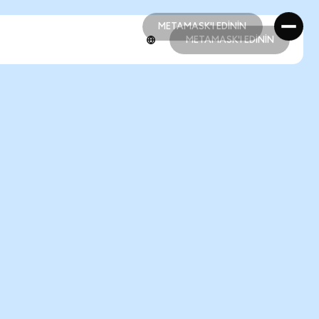
METAMASK'I EDİNİN
METAMASK'I EDİNİN
METAMASK'I EDİNİN
METAMASK'I EDİNİN