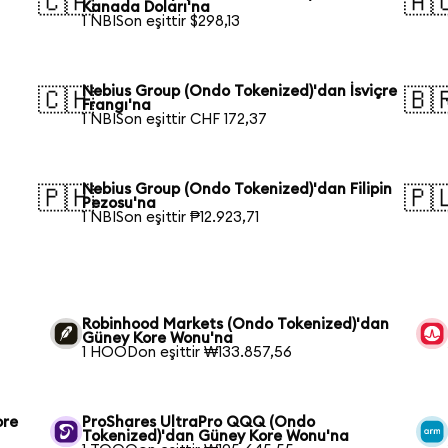
🇨🇦
🇦
Kanada Doları'na
1 NBISon eşittir $298,13
Nebius Group (Ondo Tokenized)'dan İsviçre
🇨🇭
🇧
Frangı'na
1 NBISon eşittir CHF 172,37
Nebius Group (Ondo Tokenized)'dan Filipin
🇵🇭
🇵
Pezosu'na
1 NBISon eşittir ₱12.923,71
Robinhood Markets (Ondo Tokenized)'dan
Güney Kore Wonu'na
1 HOODon eşittir ₩133.857,56
ore
ProShares UltraPro QQQ (Ondo
Tokenized)'dan Güney Kore Wonu'na