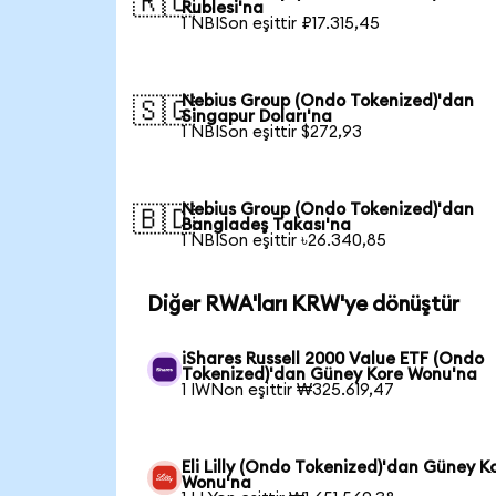
🇷🇺
Rublesi'na
1 NBISon eşittir ₽17.315,45
Nebius Group (Ondo Tokenized)'dan
🇸🇬
Singapur Doları'na
1 NBISon eşittir $272,93
Nebius Group (Ondo Tokenized)'dan
🇧🇩
Bangladeş Takası'na
1 NBISon eşittir ৳26.340,85
Diğer RWA'ları KRW'ye dönüştür
iShares Russell 2000 Value ETF (Ondo
Tokenized)'dan Güney Kore Wonu'na
1 IWNon eşittir ₩325.619,47
Eli Lilly (Ondo Tokenized)'dan Güney K
Wonu'na