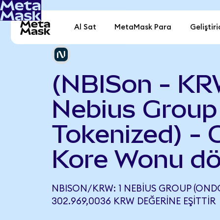
Al Sat
MetaMask Para
Geliştiri
(NBISon - KR
Nebius Group
Tokenized) -
Kore Wonu dö
NBISON/KRW: 1 NEBIUS GROUP (ONDO
302.969,0036 KRW DEĞERINE EŞITTIR