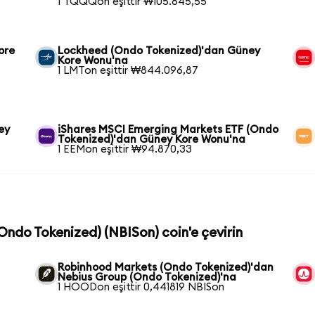
1 TQQQon eşittir ₩105.645,55
ore
Lockheed (Ondo Tokenized)'dan Güney
Kore Wonu'na
1 LMTon eşittir ₩844.096,87
ey
iShares MSCI Emerging Markets ETF (Ondo
Tokenized)'dan Güney Kore Wonu'na
1 EEMon eşittir ₩94.870,33
(Ondo Tokenized) (NBISon) coin'e çevirin
Robinhood Markets (Ondo Tokenized)'dan
Nebius Group (Ondo Tokenized)'na
1 HOODon eşittir 0,441819 NBISon