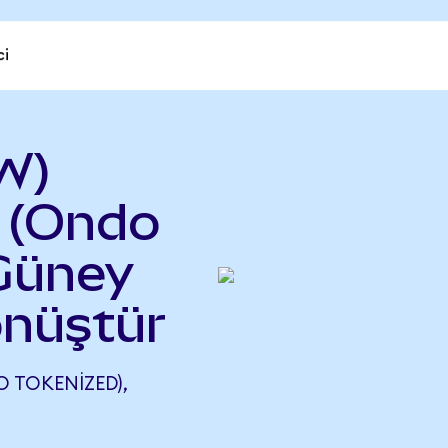
ci
W)
 (Ondo
 Güney
nüştür
 TOKENIZED),