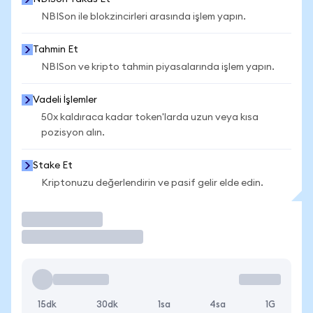
NBISon ile blokzincirleri arasında işlem yapın.
Tahmin Et
NBISon ve kripto tahmin piyasalarında işlem yapın.
Vadeli İşlemler
50x kaldıraca kadar token'larda uzun veya kısa
pozisyon alın.
Stake Et
Kriptonuzu değerlendirin ve pasif gelir elde edin.
İşlem Yap
15dk
30dk
1sa
4sa
1G