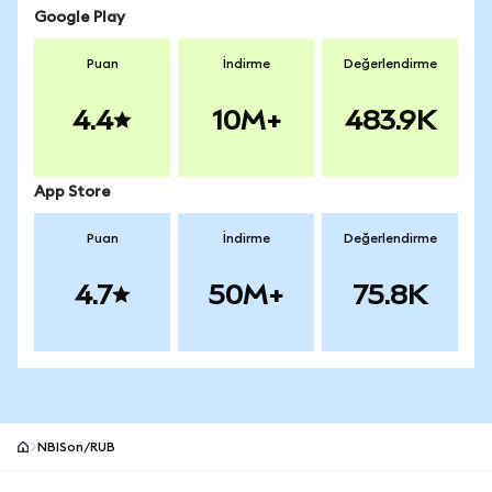
Google Play
Puan
İndirme
Değerlendirme
4.4
10M+
483.9K
App Store
Puan
İndirme
Değerlendirme
4.7
50M+
75.8K
NBISon/RUB
MetaMask site alt bilgisi