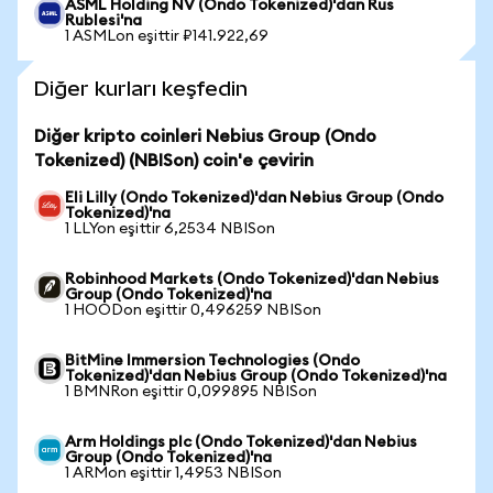
ASML Holding NV (Ondo Tokenized)'dan Rus
Rublesi'na
1 ASMLon eşittir ₽141.922,69
Diğer kurları keşfedin
Diğer kripto coinleri Nebius Group (Ondo
Tokenized) (NBISon) coin'e çevirin
Eli Lilly (Ondo Tokenized)'dan Nebius Group (Ondo
Tokenized)'na
1 LLYon eşittir 6,2534 NBISon
Robinhood Markets (Ondo Tokenized)'dan Nebius
Group (Ondo Tokenized)'na
1 HOODon eşittir 0,496259 NBISon
BitMine Immersion Technologies (Ondo
Tokenized)'dan Nebius Group (Ondo Tokenized)'na
1 BMNRon eşittir 0,099895 NBISon
Arm Holdings plc (Ondo Tokenized)'dan Nebius
Group (Ondo Tokenized)'na
1 ARMon eşittir 1,4953 NBISon