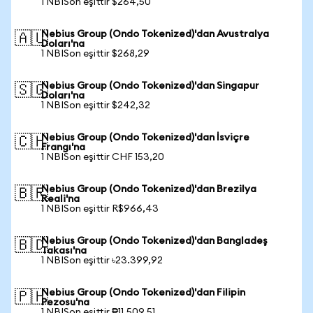
1 NBISon eşittir $264,50
Nebius Group (Ondo Tokenized)'dan Avustralya
🇦🇺
Doları'na
1 NBISon eşittir $268,29
Nebius Group (Ondo Tokenized)'dan Singapur
🇸🇬
Doları'na
1 NBISon eşittir $242,32
Nebius Group (Ondo Tokenized)'dan İsviçre
🇨🇭
Frangı'na
1 NBISon eşittir CHF 153,20
Nebius Group (Ondo Tokenized)'dan Brezilya
🇧🇷
Reali'na
1 NBISon eşittir R$966,43
Nebius Group (Ondo Tokenized)'dan Bangladeş
🇧🇩
Takası'na
1 NBISon eşittir ৳23.399,92
Nebius Group (Ondo Tokenized)'dan Filipin
🇵🇭
Pezosu'na
1 NBISon eşittir ₱11.509,51