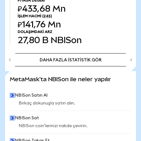
PIYASA DEĞERI
₽433,68 Mn
İŞLEM HACMI
(24S)
₽141,76 Mn
DOLAŞIMDAKI ARZ
27,80 B
NBISon
DAHA FAZLA İSTATİSTİK GÖR
DAHA FAZLA İSTATİSTİK GÖR
MetaMask'ta NBISon ile neler yapılır
NBISon Satın Al
Birkaç dokunuşla satın alın.
NBISon Sat
NBISon coin'lerinizi nakde çevirin.
NBISon Takas Et