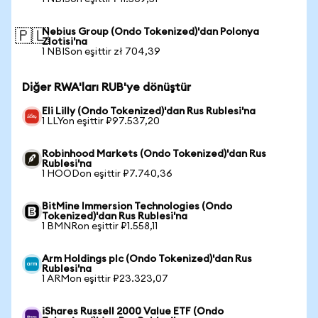
Nebius Group (Ondo Tokenized)'dan Polonya
🇵🇱
Zlotisi'na
1 NBISon eşittir zł 704,39
Diğer RWA'ları RUB'ye dönüştür
Eli Lilly (Ondo Tokenized)'dan Rus Rublesi'na
1 LLYon eşittir ₽97.537,20
Robinhood Markets (Ondo Tokenized)'dan Rus
Rublesi'na
1 HOODon eşittir ₽7.740,36
BitMine Immersion Technologies (Ondo
Tokenized)'dan Rus Rublesi'na
1 BMNRon eşittir ₽1.558,11
Arm Holdings plc (Ondo Tokenized)'dan Rus
Rublesi'na
1 ARMon eşittir ₽23.323,07
iShares Russell 2000 Value ETF (Ondo