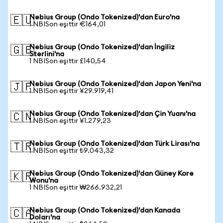
Nebius Group (Ondo Tokenized)'dan Euro'na
🇪🇺
1 NBISon eşittir €164,01
Nebius Group (Ondo Tokenized)'dan İngiliz
🇬🇧
Sterlini'na
1 NBISon eşittir £140,54
Nebius Group (Ondo Tokenized)'dan Japon Yeni'na
🇯🇵
1 NBISon eşittir ¥29.919,41
Nebius Group (Ondo Tokenized)'dan Çin Yuanı'na
🇨🇳
1 NBISon eşittir ¥1.279,23
Nebius Group (Ondo Tokenized)'dan Türk Lirası'na
🇹🇷
1 NBISon eşittir ₺9.043,32
Nebius Group (Ondo Tokenized)'dan Güney Kore
🇰🇷
Wonu'na
1 NBISon eşittir ₩266.932,21
Nebius Group (Ondo Tokenized)'dan Kanada
🇨🇦
Doları'na