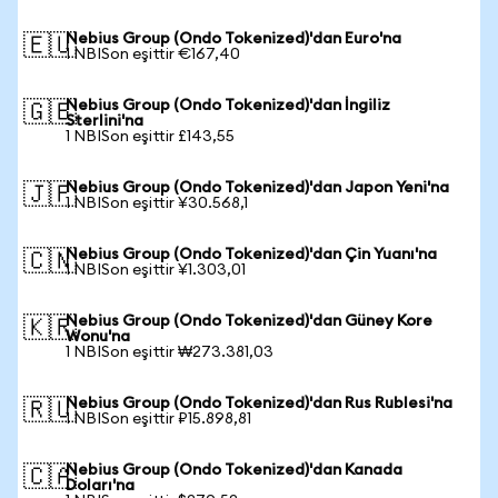
Nebius Group (Ondo Tokenized)'dan Euro'na
🇪🇺
1 NBISon eşittir €167,40
Nebius Group (Ondo Tokenized)'dan İngiliz
🇬🇧
Sterlini'na
1 NBISon eşittir £143,55
Nebius Group (Ondo Tokenized)'dan Japon Yeni'na
🇯🇵
1 NBISon eşittir ¥30.568,1
Nebius Group (Ondo Tokenized)'dan Çin Yuanı'na
🇨🇳
1 NBISon eşittir ¥1.303,01
Nebius Group (Ondo Tokenized)'dan Güney Kore
🇰🇷
Wonu'na
1 NBISon eşittir ₩273.381,03
Nebius Group (Ondo Tokenized)'dan Rus Rublesi'na
🇷🇺
1 NBISon eşittir ₽15.898,81
Nebius Group (Ondo Tokenized)'dan Kanada
🇨🇦
Doları'na