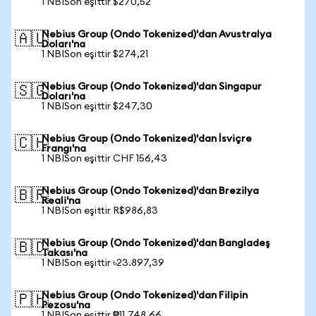
1 NBISon eşittir $270,52
Nebius Group (Ondo Tokenized)'dan Avustralya
🇦🇺
Doları'na
1 NBISon eşittir $274,21
Nebius Group (Ondo Tokenized)'dan Singapur
🇸🇬
Doları'na
1 NBISon eşittir $247,30
Nebius Group (Ondo Tokenized)'dan İsviçre
🇨🇭
Frangı'na
1 NBISon eşittir CHF 156,43
Nebius Group (Ondo Tokenized)'dan Brezilya
🇧🇷
Reali'na
1 NBISon eşittir R$986,83
Nebius Group (Ondo Tokenized)'dan Bangladeş
🇧🇩
Takası'na
1 NBISon eşittir ৳23.897,39
Nebius Group (Ondo Tokenized)'dan Filipin
🇵🇭
Pezosu'na
1 NBISon eşittir ₱11.748,66