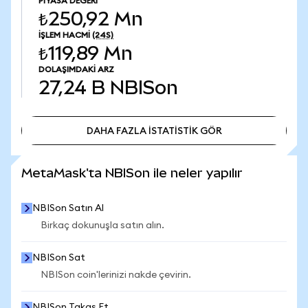
PIYASA DEĞERI
₺250,92 Mn
İŞLEM HACMI
(24S)
₺119,89 Mn
DOLAŞIMDAKI ARZ
27,24 B
NBISon
DAHA FAZLA İSTATİSTİK GÖR
DAHA FAZLA İSTATİSTİK GÖR
MetaMask'ta NBISon ile neler yapılır
NBISon Satın Al
Birkaç dokunuşla satın alın.
NBISon Sat
NBISon coin'lerinizi nakde çevirin.
NBISon Takas Et