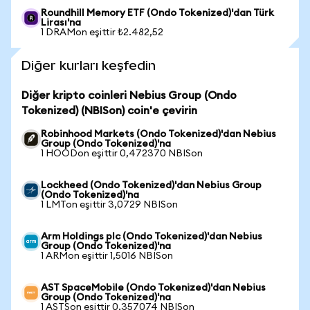
Roundhill Memory ETF (Ondo Tokenized)'dan Türk
Lirası'na
1 DRAMon eşittir ₺2.482,52
Diğer kurları keşfedin
Diğer kripto coinleri Nebius Group (Ondo
Tokenized) (NBISon) coin'e çevirin
Robinhood Markets (Ondo Tokenized)'dan Nebius
Group (Ondo Tokenized)'na
1 HOODon eşittir 0,472370 NBISon
Lockheed (Ondo Tokenized)'dan Nebius Group
(Ondo Tokenized)'na
1 LMTon eşittir 3,0729 NBISon
Arm Holdings plc (Ondo Tokenized)'dan Nebius
Group (Ondo Tokenized)'na
1 ARMon eşittir 1,5016 NBISon
AST SpaceMobile (Ondo Tokenized)'dan Nebius
Group (Ondo Tokenized)'na
1 ASTSon eşittir 0,357074 NBISon