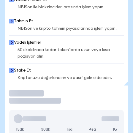
NBISon ile blokzincirleri arasında işlem yapın.
Tahmin Et
NBISon ve kripto tahmin piyasalarında işlem yapın.
Vadeli İşlemler
50x kaldıraca kadar token'larda uzun veya kısa
pozisyon alın.
Stake Et
Kriptonuzu değerlendirin ve pasif gelir elde edin.
İşlem Yap
15dk
30dk
1sa
4sa
1G