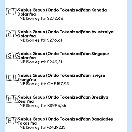
Nebius Group (Ondo Tokenized)'dan Kanada
🇨🇦
Doları'na
1 NBISon eşittir $272,66
Nebius Group (Ondo Tokenized)'dan Avustralya
🇦🇺
Doları'na
1 NBISon eşittir $276,61
Nebius Group (Ondo Tokenized)'dan Singapur
🇸🇬
Doları'na
1 NBISon eşittir $249,81
Nebius Group (Ondo Tokenized)'dan İsviçre
🇨🇭
Frangı'na
1 NBISon eşittir CHF 157,93
Nebius Group (Ondo Tokenized)'dan Brezilya
🇧🇷
Reali'na
1 NBISon eşittir R$996,35
Nebius Group (Ondo Tokenized)'dan Bangladeş
🇧🇩
Takası'na
1 NBISon eşittir ৳24.192,13