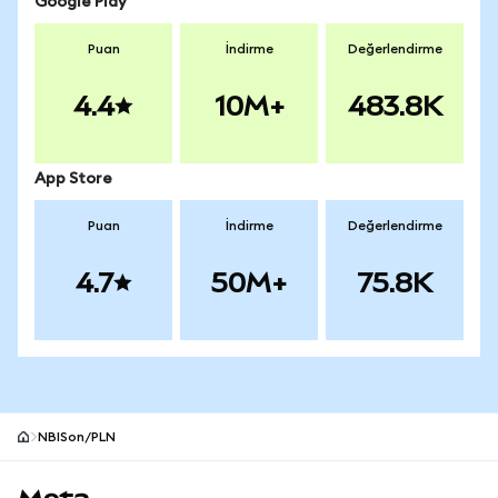
Google Play
Puan
İndirme
Değerlendirme
4.4
10M+
483.8K
App Store
Puan
İndirme
Değerlendirme
4.7
50M+
75.8K
NBISon/PLN
MetaMask site alt bilgisi