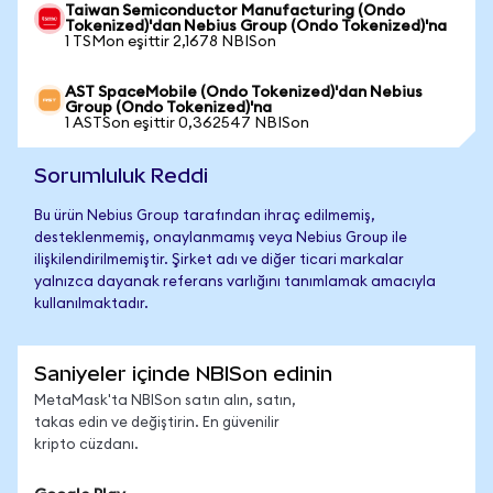
Taiwan Semiconductor Manufacturing (Ondo
Tokenized)'dan Nebius Group (Ondo Tokenized)'na
1 TSMon eşittir 2,1678 NBISon
AST SpaceMobile (Ondo Tokenized)'dan Nebius
Group (Ondo Tokenized)'na
1 ASTSon eşittir 0,362547 NBISon
Sorumluluk Reddi
Bu ürün Nebius Group tarafından ihraç edilmemiş,
desteklenmemiş, onaylanmamış veya Nebius Group ile
ilişkilendirilmemiştir. Şirket adı ve diğer ticari markalar
yalnızca dayanak referans varlığını tanımlamak amacıyla
kullanılmaktadır.
Saniyeler içinde NBISon edinin
MetaMask'ta NBISon satın alın, satın,
takas edin ve değiştirin. En güvenilir
kripto cüzdanı.