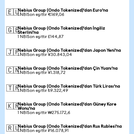
Nebius Group (Ondo Tokenized)'dan Euro'na
🇪🇺
1 NBISon eşittir €169,06
Nebius Group (Ondo Tokenized)'dan İngiliz
🇬🇧
Sterlini'na
1 NBISon eşittir £144,87
Nebius Group (Ondo Tokenized)'dan Japon Yeni'na
🇯🇵
1 NBISon eşittir ¥30.843,04
Nebius Group (Ondo Tokenized)'dan Çin Yuanı'na
🇨🇳
1 NBISon eşittir ¥1.318,72
Nebius Group (Ondo Tokenized)'dan Türk Lirası'na
🇹🇷
1 NBISon eşittir ₺9.322,49
Nebius Group (Ondo Tokenized)'dan Güney Kore
🇰🇷
Wonu'na
1 NBISon eşittir ₩275.172,6
Nebius Group (Ondo Tokenized)'dan Rus Rublesi'na
🇷🇺
1 NBISon eşittir ₽16.078,91