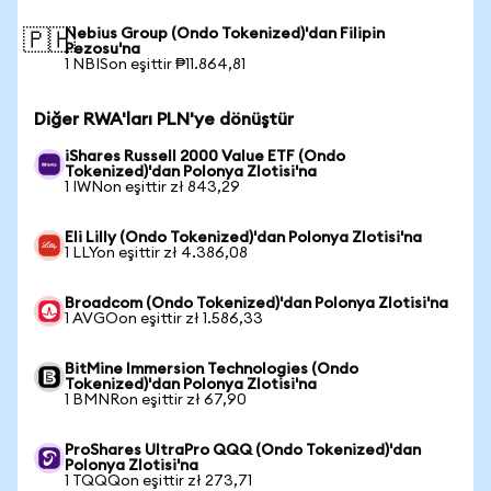
Nebius Group (Ondo Tokenized)'dan Filipin
🇵🇭
Pezosu'na
1 NBISon eşittir ₱11.864,81
Diğer RWA'ları PLN'ye dönüştür
iShares Russell 2000 Value ETF (Ondo
Tokenized)'dan Polonya Zlotisi'na
1 IWNon eşittir zł 843,29
Eli Lilly (Ondo Tokenized)'dan Polonya Zlotisi'na
1 LLYon eşittir zł 4.386,08
Broadcom (Ondo Tokenized)'dan Polonya Zlotisi'na
1 AVGOon eşittir zł 1.586,33
BitMine Immersion Technologies (Ondo
Tokenized)'dan Polonya Zlotisi'na
1 BMNRon eşittir zł 67,90
ProShares UltraPro QQQ (Ondo Tokenized)'dan
Polonya Zlotisi'na
1 TQQQon eşittir zł 273,71