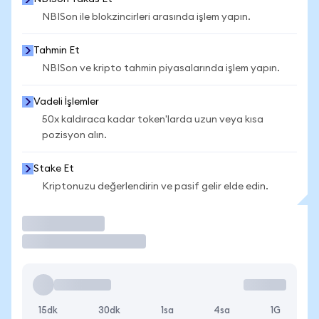
NBISon ile blokzincirleri arasında işlem yapın.
Tahmin Et
NBISon ve kripto tahmin piyasalarında işlem yapın.
Vadeli İşlemler
50x kaldıraca kadar token'larda uzun veya kısa
pozisyon alın.
Stake Et
Kriptonuzu değerlendirin ve pasif gelir elde edin.
İşlem Yap
15dk
30dk
1sa
4sa
1G