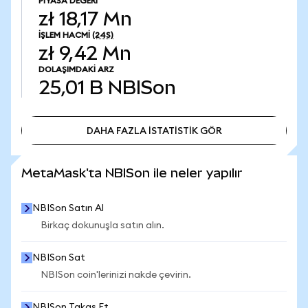
PIYASA DEĞERI
zł 18,17 Mn
İŞLEM HACMI
(24S)
zł 9,42 Mn
DOLAŞIMDAKI ARZ
25,01 B
NBISon
DAHA FAZLA İSTATİSTİK GÖR
DAHA FAZLA İSTATİSTİK GÖR
MetaMask'ta NBISon ile neler yapılır
NBISon Satın Al
Birkaç dokunuşla satın alın.
NBISon Sat
NBISon coin'lerinizi nakde çevirin.
NBISon Takas Et