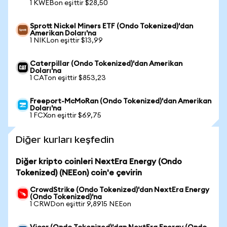
1 KWEBon eşittir $28,50
Sprott Nickel Miners ETF (Ondo Tokenized)'dan
Amerikan Doları'na
1 NIKLon eşittir $13,99
Caterpillar (Ondo Tokenized)'dan Amerikan
Doları'na
1 CATon eşittir $853,23
Freeport-McMoRan (Ondo Tokenized)'dan Amerikan
Doları'na
1 FCXon eşittir $69,75
Diğer kurları keşfedin
Diğer kripto coinleri NextEra Energy (Ondo
Tokenized) (NEEon) coin'e çevirin
CrowdStrike (Ondo Tokenized)'dan NextEra Energy
(Ondo Tokenized)'na
1 CRWDon eşittir 9,8915 NEEon