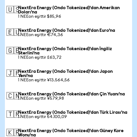
NextEra Energy (Ondo Tokenized)'dan Amerikan
🇺🇸
Doları'na
1 NEEon eşittir $85,96
NextEra Energy (Ondo Tokenized)'dan Euro'na
🇪🇺
1 NEEon eşittir €74,36
NextEra Energy (Ondo Tokenized)'dan İngiliz
🇬🇧
Sterlini'na
1 NEEon eşittir £63,72
NextEra Energy (Ondo Tokenized)'dan Japon
🇯🇵
Yeni'na
1 NEEon eşittir ¥13.564,56
NextEra Energy (Ondo Tokenized)'dan Çin Yuanı'na
🇨🇳
1 NEEon eşittir ¥579,98
NextEra Energy (Ondo Tokenized)'dan Türk Lirası'na
🇹🇷
1 NEEon eşittir ₺4.100,09
NextEra Energy (Ondo Tokenized)'dan Güney Kore
🇰🇷
Wonu'na