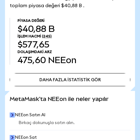
toplam piyasa değeri $40,88 B .
PIYASA DEĞERI
$40,88 B
İŞLEM HACMI
(24S)
$577,65
DOLAŞIMDAKI ARZ
475,60
NEEon
DAHA FAZLA İSTATİSTİK GÖR
DAHA FAZLA İSTATİSTİK GÖR
MetaMask'ta NEEon ile neler yapılır
NEEon Satın Al
Birkaç dokunuşla satın alın.
NEEon Sat