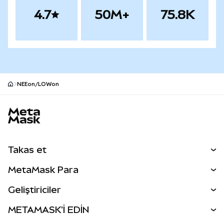
4.7
50M+
75.8K
NEEon/LOWon
MetaMask site alt bilgisi
Takas et
Takas İşlemleri
MetaMask Para
Tahmin Et
YENİ
Kripto Al
Geliştiriciler
Perps
YENİ
MetaMask Kart
Dökümantasyon
METAMASK'İ EDİN
RWA'lar
mUSD
YENİ
Kontrol Paneli
İşlem Kalkanı