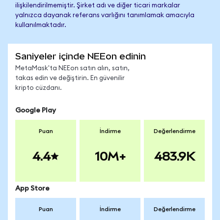
ilişkilendirilmemiştir. Şirket adı ve diğer ticari markalar
yalnızca dayanak referans varlığını tanımlamak amacıyla
kullanılmaktadır.
Saniyeler içinde NEEon edinin
MetaMask'ta NEEon satın alın, satın,
takas edin ve değiştirin. En güvenilir
kripto cüzdanı.
Google Play
Puan
İndirme
Değerlendirme
4.4
10M+
483.9K
App Store
Puan
İndirme
Değerlendirme