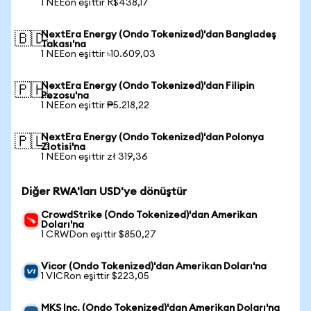
1 NEEon eşittir R$438,17
NextEra Energy (Ondo Tokenized)'dan Bangladeş
🇧🇩
Takası'na
1 NEEon eşittir ৳10.609,03
NextEra Energy (Ondo Tokenized)'dan Filipin
🇵🇭
Pezosu'na
1 NEEon eşittir ₱5.218,22
NextEra Energy (Ondo Tokenized)'dan Polonya
🇵🇱
Zlotisi'na
1 NEEon eşittir zł 319,36
Diğer RWA'ları USD'ye dönüştür
CrowdStrike (Ondo Tokenized)'dan Amerikan
Doları'na
1 CRWDon eşittir $850,27
Vicor (Ondo Tokenized)'dan Amerikan Doları'na
1 VICRon eşittir $223,05
MKS Inc. (Ondo Tokenized)'dan Amerikan Doları'na