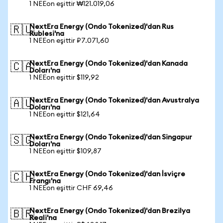
1 NEEon eşittir ₩121.019,06
NextEra Energy (Ondo Tokenized)'dan Rus
🇷🇺
Rublesi'na
1 NEEon eşittir ₽7.071,60
NextEra Energy (Ondo Tokenized)'dan Kanada
🇨🇦
Doları'na
1 NEEon eşittir $119,92
NextEra Energy (Ondo Tokenized)'dan Avustralya
🇦🇺
Doları'na
1 NEEon eşittir $121,64
NextEra Energy (Ondo Tokenized)'dan Singapur
🇸🇬
Doları'na
1 NEEon eşittir $109,87
NextEra Energy (Ondo Tokenized)'dan İsviçre
🇨🇭
Frangı'na
1 NEEon eşittir CHF 69,46
NextEra Energy (Ondo Tokenized)'dan Brezilya
🇧🇷
Reali'na