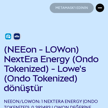
METAMASK'I EDİNİN
METAMASK'I EDİNİN
(NEEon - LOWon)
NextEra Energy (Ondo
Tokenized) - Lowe's
(Ondo Tokenized)
dönüştür
NEEON/LOWON: 1 NEXTERA ENERGY (ONDO
TOKENIZED), 0,392493 LOWON DEĞERINE