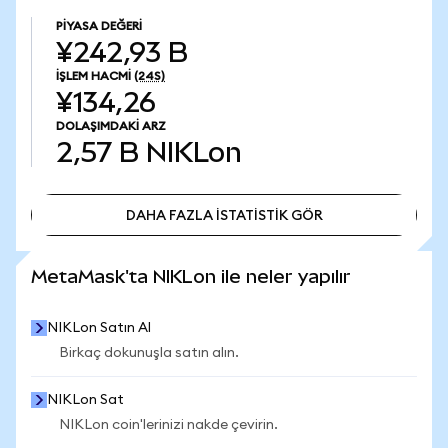
PIYASA DEĞERI
¥242,93 B
İŞLEM HACMI
(24S)
¥134,26
DOLAŞIMDAKI ARZ
2,57 B
NIKLon
DAHA FAZLA İSTATİSTİK GÖR
DAHA FAZLA İSTATİSTİK GÖR
MetaMask'ta NIKLon ile neler yapılır
NIKLon Satın Al
Birkaç dokunuşla satın alın.
NIKLon Sat
NIKLon coin'lerinizi nakde çevirin.