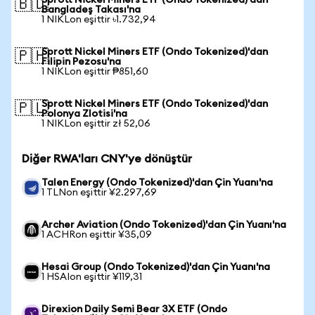
Sprott Nickel Miners ETF (Ondo Tokenized)'dan
🇧🇩
Bangladeş Takası'na
1 NIKLon eşittir ৳1.732,94
Sprott Nickel Miners ETF (Ondo Tokenized)'dan
🇵🇭
Filipin Pezosu'na
1 NIKLon eşittir ₱851,60
Sprott Nickel Miners ETF (Ondo Tokenized)'dan
🇵🇱
Polonya Zlotisi'na
1 NIKLon eşittir zł 52,06
Diğer RWA'ları CNY'ye dönüştür
Talen Energy (Ondo Tokenized)'dan Çin Yuanı'na
1 TLNon eşittir ¥2.297,69
Archer Aviation (Ondo Tokenized)'dan Çin Yuanı'na
1 ACHRon eşittir ¥35,09
Hesai Group (Ondo Tokenized)'dan Çin Yuanı'na
1 HSAIon eşittir ¥119,31
Direxion Daily Semi Bear 3X ETF (Ondo