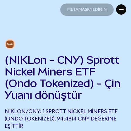
METAMASK'I EDİNİN
METAMASK'I EDİNİN
(NIKLon - CNY) Sprott
Nickel Miners ETF
(Ondo Tokenized) - Çin
Yuanı dönüştür
NIKLON/CNY: 1 SPROTT NICKEL MINERS ETF
(ONDO TOKENIZED), 94,4814 CNY DEĞERINE
EŞITTIR