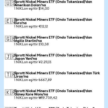
Sprott Nickel Miners ETF (Ondo Tokenized)'dan
🇺🇸
Amerikan Doları'na
1 NIKLon eşittir $14,00
Sprott Nickel Miners ETF (Ondo Tokenized)'dan
🇪🇺
Euro'na
1 NIKLon eşittir €12,12
Sprott Nickel Miners ETF (Ondo Tokenized)'dan
🇬🇧
İngiliz Sterlini'na
1 NIKLon eşittir £10,38
Sprott Nickel Miners ETF (Ondo Tokenized)'dan
🇯🇵
Japon Yeni'na
1 NIKLon eşittir ¥2.211,13
Sprott Nickel Miners ETF (Ondo Tokenized)'dan Türk
🇹🇷
Lirası'na
1 NIKLon eşittir ₺667,89
Sprott Nickel Miners ETF (Ondo Tokenized)'dan
🇰🇷
Güney Kore Wonu'na
1 NIKLon eşittir ₩19.739,42