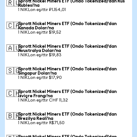
Sprott Nickel Miners ETF (Ondo Tokenized)'dan Rus
🇷🇺
Rublesi'na
1 NIKLon eşittir ₽1.154,01
Sprott Nickel Miners ETF (Ondo Tokenized)'dan
🇨🇦
Kanada Doları'na
1 NIKLon eşittir $19,52
Sprott Nickel Miners ETF (Ondo Tokenized)'dan
🇦🇺
Avustralya Doları'na
1 NIKLon eşittir $19,83
Sprott Nickel Miners ETF (Ondo Tokenized)'dan
🇸🇬
Singapur Doları'na
1 NIKLon eşittir $17,90
Sprott Nickel Miners ETF (Ondo Tokenized)'dan
🇨🇭
İsviçre Frangı'na
1 NIKLon eşittir CHF 11,32
Sprott Nickel Miners ETF (Ondo Tokenized)'dan
🇧🇷
Brezilya Reali'na
1 NIKLon eşittir R$71,50