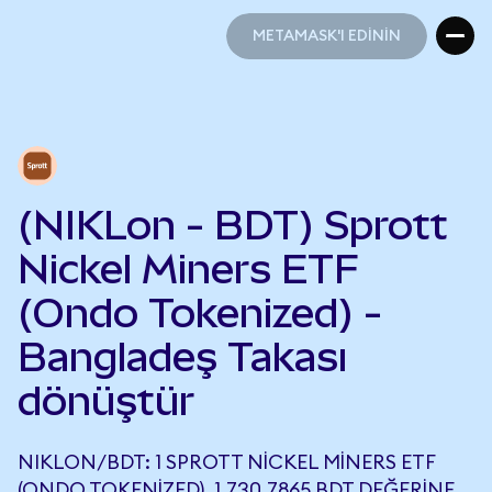
METAMASK'I EDİNİN
METAMASK'I EDİNİN
(NIKLon - BDT) Sprott
Nickel Miners ETF
(Ondo Tokenized) -
Bangladeş Takası
dönüştür
NIKLON/BDT: 1 SPROTT NICKEL MINERS ETF
(ONDO TOKENIZED), 1.730,7865 BDT DEĞERINE