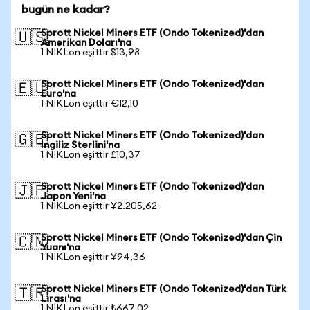
bugün ne kadar?
Sprott Nickel Miners ETF (Ondo Tokenized)'dan
🇺🇸
Amerikan Doları'na
1 NIKLon eşittir $13,98
Sprott Nickel Miners ETF (Ondo Tokenized)'dan
🇪🇺
Euro'na
1 NIKLon eşittir €12,10
Sprott Nickel Miners ETF (Ondo Tokenized)'dan
🇬🇧
İngiliz Sterlini'na
1 NIKLon eşittir £10,37
Sprott Nickel Miners ETF (Ondo Tokenized)'dan
🇯🇵
Japon Yeni'na
1 NIKLon eşittir ¥2.205,62
Sprott Nickel Miners ETF (Ondo Tokenized)'dan Çin
🇨🇳
Yuanı'na
1 NIKLon eşittir ¥94,36
Sprott Nickel Miners ETF (Ondo Tokenized)'dan Türk
🇹🇷
Lirası'na
1 NIKLon eşittir ₺667,02