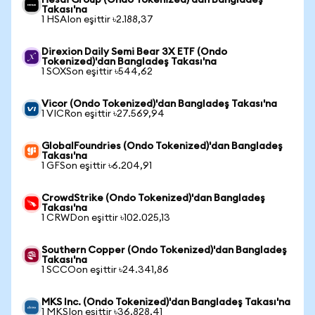
Hesai Group (Ondo Tokenized)'dan Bangladeş
Takası'na
1 HSAIon eşittir ৳2.188,37
Direxion Daily Semi Bear 3X ETF (Ondo
Tokenized)'dan Bangladeş Takası'na
1 SOXSon eşittir ৳544,62
Vicor (Ondo Tokenized)'dan Bangladeş Takası'na
1 VICRon eşittir ৳27.569,94
GlobalFoundries (Ondo Tokenized)'dan Bangladeş
Takası'na
1 GFSon eşittir ৳6.204,91
CrowdStrike (Ondo Tokenized)'dan Bangladeş
Takası'na
1 CRWDon eşittir ৳102.025,13
Southern Copper (Ondo Tokenized)'dan Bangladeş
Takası'na
1 SCCOon eşittir ৳24.341,86
MKS Inc. (Ondo Tokenized)'dan Bangladeş Takası'na
1 MKSIon eşittir ৳36.828,41