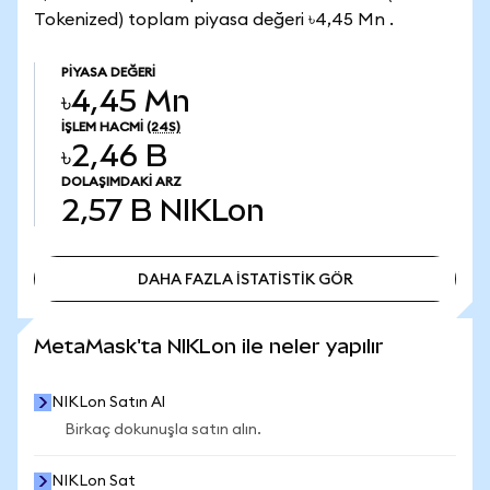
Tokenized) toplam piyasa değeri ৳4,45 Mn .
PIYASA DEĞERI
৳4,45 Mn
İŞLEM HACMI
(24S)
৳2,46 B
DOLAŞIMDAKI ARZ
2,57 B
NIKLon
DAHA FAZLA İSTATİSTİK GÖR
DAHA FAZLA İSTATİSTİK GÖR
MetaMask'ta NIKLon ile neler yapılır
NIKLon Satın Al
Birkaç dokunuşla satın alın.
NIKLon Sat