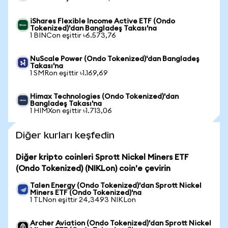
iShares Flexible Income Active ETF (Ondo
Tokenized)'dan Bangladeş Takası'na
1 BINCon eşittir ৳6.573,76
NuScale Power (Ondo Tokenized)'dan Bangladeş
Takası'na
1 SMRon eşittir ৳1.169,69
Himax Technologies (Ondo Tokenized)'dan
Bangladeş Takası'na
1 HIMXon eşittir ৳1.713,06
Diğer kurları keşfedin
Diğer kripto coinleri Sprott Nickel Miners ETF
(Ondo Tokenized) (NIKLon) coin'e çevirin
Talen Energy (Ondo Tokenized)'dan Sprott Nickel
Miners ETF (Ondo Tokenized)'na
1 TLNon eşittir 24,3493 NIKLon
Archer Aviation (Ondo Tokenized)'dan Sprott Nickel