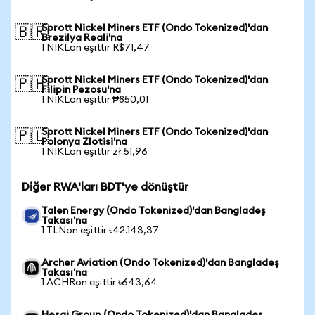
Sprott Nickel Miners ETF (Ondo Tokenized)'dan
🇧🇷
Brezilya Reali'na
1 NIKLon eşittir R$71,47
Sprott Nickel Miners ETF (Ondo Tokenized)'dan
🇵🇭
Filipin Pezosu'na
1 NIKLon eşittir ₱850,01
Sprott Nickel Miners ETF (Ondo Tokenized)'dan
🇵🇱
Polonya Zlotisi'na
1 NIKLon eşittir zł 51,96
Diğer RWA'ları BDT'ye dönüştür
Talen Energy (Ondo Tokenized)'dan Bangladeş
Takası'na
1 TLNon eşittir ৳42.143,37
Archer Aviation (Ondo Tokenized)'dan Bangladeş
Takası'na
1 ACHRon eşittir ৳643,64