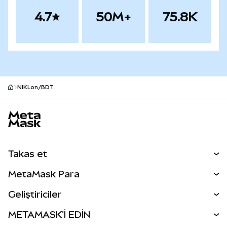
4.7
50M+
75.8K
NIKLon/BDT
MetaMask site alt bilgisi
Takas et
Takas İşlemleri
MetaMask Para
Tahmin Et
YENİ
Kripto Al
Geliştiriciler
Perps
YENİ
MetaMask Kart
Dökümantasyon
METAMASK'İ EDİN
RWA'lar
mUSD
YENİ
Kontrol Paneli
İşlem Kalkanı