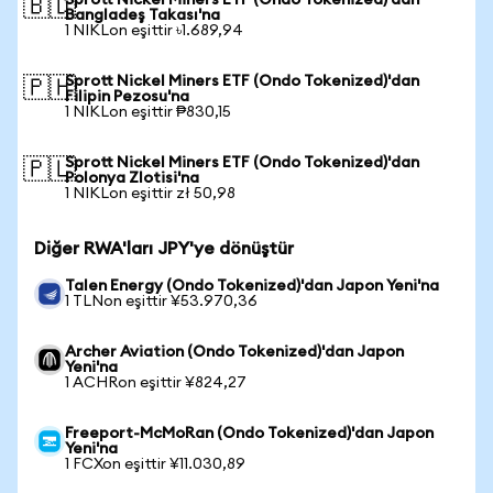
Sprott Nickel Miners ETF (Ondo Tokenized)'dan
🇧🇩
Bangladeş Takası'na
1 NIKLon eşittir ৳1.689,94
Sprott Nickel Miners ETF (Ondo Tokenized)'dan
🇵🇭
Filipin Pezosu'na
1 NIKLon eşittir ₱830,15
Sprott Nickel Miners ETF (Ondo Tokenized)'dan
🇵🇱
Polonya Zlotisi'na
1 NIKLon eşittir zł 50,98
Diğer RWA'ları JPY'ye dönüştür
Talen Energy (Ondo Tokenized)'dan Japon Yeni'na
1 TLNon eşittir ¥53.970,36
Archer Aviation (Ondo Tokenized)'dan Japon
Yeni'na
1 ACHRon eşittir ¥824,27
Freeport-McMoRan (Ondo Tokenized)'dan Japon
Yeni'na
1 FCXon eşittir ¥11.030,89