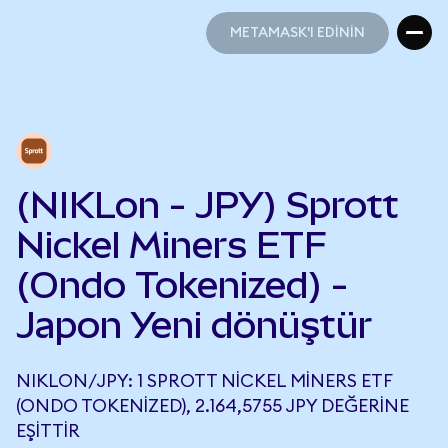
METAMASK'I EDİNİN
METAMASK'I EDİNİN
(NIKLon - JPY) Sprott
Nickel Miners ETF
(Ondo Tokenized) -
Japon Yeni dönüştür
NIKLON/JPY: 1 SPROTT NICKEL MINERS ETF
(ONDO TOKENIZED), 2.164,5755 JPY DEĞERINE
EŞITTIR