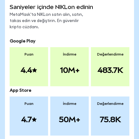
Saniyeler içinde NIKLon edinin
MetaMask'ta NIKLon satın alın, satın,
takas edin ve değiştirin. En güvenilir
kripto cüzdanı.
Google Play
Puan
İndirme
Değerlendirme
4.4
10M+
483.7K
App Store
Puan
İndirme
Değerlendirme
4.7
50M+
75.8K