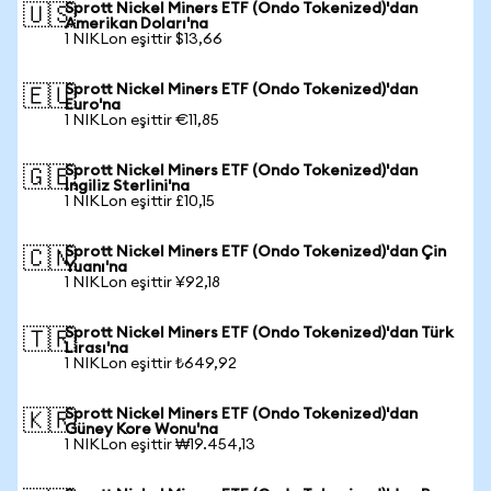
Sprott Nickel Miners ETF (Ondo Tokenized)'dan
🇺🇸
Amerikan Doları'na
1 NIKLon eşittir $13,66
Sprott Nickel Miners ETF (Ondo Tokenized)'dan
🇪🇺
Euro'na
1 NIKLon eşittir €11,85
Sprott Nickel Miners ETF (Ondo Tokenized)'dan
🇬🇧
İngiliz Sterlini'na
1 NIKLon eşittir £10,15
Sprott Nickel Miners ETF (Ondo Tokenized)'dan Çin
🇨🇳
Yuanı'na
1 NIKLon eşittir ¥92,18
Sprott Nickel Miners ETF (Ondo Tokenized)'dan Türk
🇹🇷
Lirası'na
1 NIKLon eşittir ₺649,92
Sprott Nickel Miners ETF (Ondo Tokenized)'dan
🇰🇷
Güney Kore Wonu'na
1 NIKLon eşittir ₩19.454,13