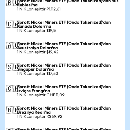
Sprott Nickel Miners ETF (Ondo Tokenized)'dan Rus
🇷🇺
Rublesi'na
1 NIKLon eşittir ₽1.112,61
Sprott Nickel Miners ETF (Ondo Tokenized)'dan
🇨🇦
Kanada Doları'na
1 NIKLon eşittir $19,15
Sprott Nickel Miners ETF (Ondo Tokenized)'dan
🇦🇺
Avustralya Doları'na
1 NIKLon eşittir $19,42
Sprott Nickel Miners ETF (Ondo Tokenized)'dan
🇸🇬
Singapur Doları'na
1 NIKLon eşittir $17,53
Sprott Nickel Miners ETF (Ondo Tokenized)'dan
🇨🇭
İsviçre Frangı'na
1 NIKLon eşittir CHF 11,09
Sprott Nickel Miners ETF (Ondo Tokenized)'dan
🇧🇷
Brezilya Reali'na
1 NIKLon eşittir R$69,92