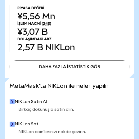
PIYASA DEĞERI
¥5,56 Mn
İŞLEM HACMI
(24S)
¥3,07 B
DOLAŞIMDAKI ARZ
2,57 B
NIKLon
DAHA FAZLA İSTATİSTİK GÖR
DAHA FAZLA İSTATİSTİK GÖR
MetaMask'ta NIKLon ile neler yapılır
NIKLon Satın Al
Birkaç dokunuşla satın alın.
NIKLon Sat
NIKLon coin'lerinizi nakde çevirin.