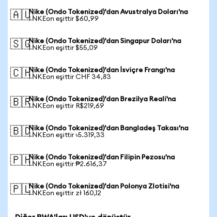
Nike (Ondo Tokenized)'dan Avustralya Doları'na
🇦🇺
1 NKEon eşittir $60,99
Nike (Ondo Tokenized)'dan Singapur Doları'na
🇸🇬
1 NKEon eşittir $55,09
Nike (Ondo Tokenized)'dan İsviçre Frangı'na
🇨🇭
1 NKEon eşittir CHF 34,83
Nike (Ondo Tokenized)'dan Brezilya Reali'na
🇧🇷
1 NKEon eşittir R$219,69
Nike (Ondo Tokenized)'dan Bangladeş Takası'na
🇧🇩
1 NKEon eşittir ৳5.319,33
Nike (Ondo Tokenized)'dan Filipin Pezosu'na
🇵🇭
1 NKEon eşittir ₱2.616,37
Nike (Ondo Tokenized)'dan Polonya Zlotisi'na
🇵🇱
1 NKEon eşittir zł 160,12