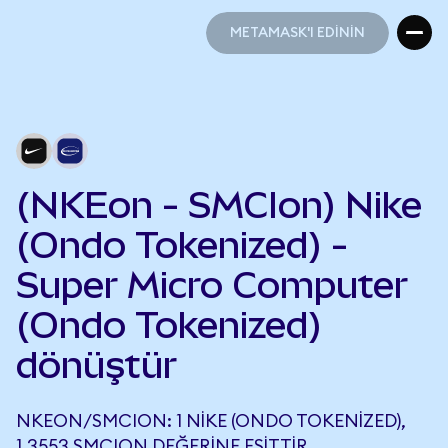
METAMASK'I EDİNİN
METAMASK'I EDİNİN
(NKEon - SMCIon) Nike
(Ondo Tokenized) -
Super Micro Computer
(Ondo Tokenized)
dönüştür
NKEON/SMCION: 1 NIKE (ONDO TOKENIZED),
1,3553 SMCION DEĞERINE EŞITTIR