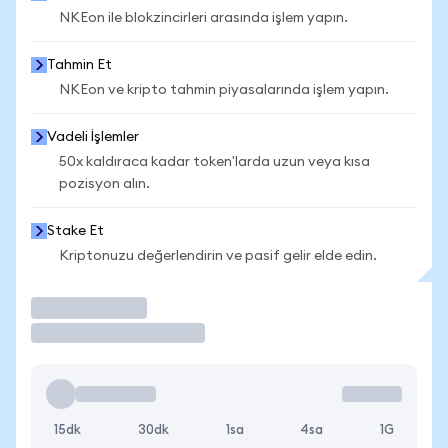
NKEon ile blokzincirleri arasında işlem yapın.
Tahmin Et
NKEon ve kripto tahmin piyasalarında işlem yapın.
Vadeli İşlemler
50x kaldıraca kadar token'larda uzun veya kısa
pozisyon alın.
Stake Et
Kriptonuzu değerlendirin ve pasif gelir elde edin.
İşlem Yap
15dk
30dk
1sa
4sa
1G