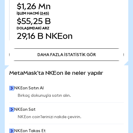
$1,26 Mn
İŞLEM HACMI
(24S)
$55,25 B
DOLAŞIMDAKI ARZ
29,16 B
NKEon
DAHA FAZLA İSTATİSTİK GÖR
DAHA FAZLA İSTATİSTİK GÖR
MetaMask'ta NKEon ile neler yapılır
NKEon Satın Al
Birkaç dokunuşla satın alın.
NKEon Sat
NKEon coin'lerinizi nakde çevirin.
NKEon Takas Et