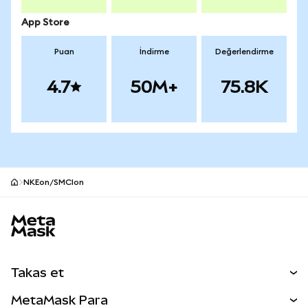
App Store
Puan
İndirme
Değerlendirme
4.7
50M+
75.8K
NKEon/SMCIon
MetaMask site alt bilgisi
Takas et
Takas İşlemleri
MetaMask Para