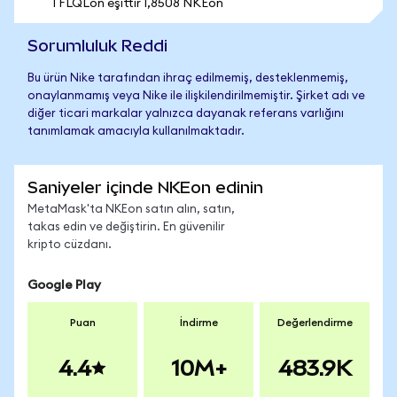
1 FLQLon eşittir 1,8508 NKEon
Sorumluluk Reddi
Bu ürün Nike tarafından ihraç edilmemiş, desteklenmemiş,
onaylanmamış veya Nike ile ilişkilendirilmemiştir. Şirket adı ve
diğer ticari markalar yalnızca dayanak referans varlığını
tanımlamak amacıyla kullanılmaktadır.
Saniyeler içinde NKEon edinin
MetaMask'ta NKEon satın alın, satın,
takas edin ve değiştirin. En güvenilir
kripto cüzdanı.
Google Play
Puan
İndirme
Değerlendirme
4.4
10M+
483.9K