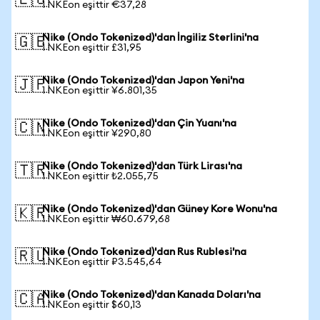
🇪🇺
1 NKEon eşittir €37,28
Nike (Ondo Tokenized)'dan İngiliz Sterlini'na
🇬🇧
1 NKEon eşittir £31,95
Nike (Ondo Tokenized)'dan Japon Yeni'na
🇯🇵
1 NKEon eşittir ¥6.801,35
Nike (Ondo Tokenized)'dan Çin Yuanı'na
🇨🇳
1 NKEon eşittir ¥290,80
Nike (Ondo Tokenized)'dan Türk Lirası'na
🇹🇷
1 NKEon eşittir ₺2.055,75
Nike (Ondo Tokenized)'dan Güney Kore Wonu'na
🇰🇷
1 NKEon eşittir ₩60.679,68
Nike (Ondo Tokenized)'dan Rus Rublesi'na
🇷🇺
1 NKEon eşittir ₽3.545,64
Nike (Ondo Tokenized)'dan Kanada Doları'na
🇨🇦
1 NKEon eşittir $60,13