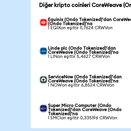
Diğer kripto coinleri CoreWeave (O
Equinix (Ondo Tokenized)'dan CoreWe
(Ondo Tokenized)'na
1 EQIXon eşittir 11,7624 CRWVon
Linde plc (Ondo Tokenized)'dan
CoreWeave (Ondo Tokenized)'na
1 LINon eşittir 5,4627 CRWVon
ServiceNow (Ondo Tokenized)'dan
CoreWeave (Ondo Tokenized)'na
1 NOWon eşittir 6,8524 CRWVon
Super Micro Computer (Ondo
Tokenized)'dan CoreWeave (Ondo
Tokenized)'na
1 SMCIon eşittir 0,335196 CRWVon