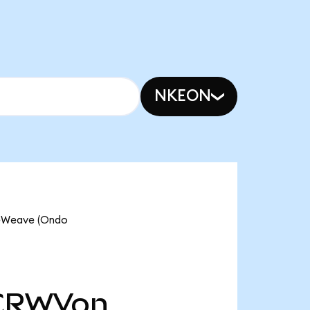
NKEON
reWeave (Ondo
CRWVon