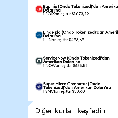
Equinix (Ondo Tokenized)'dan Amerik
Doları'na
1 EQIXon eşittir $1.073,79
Linde plc (Ondo Tokenized)'dan Ameri
Doları'na
1 LINon eşittir $498,69
ServiceNow (Ondo Tokenized)'dan
Amerikan Doları'na
1 NOWon eşittir $625,56
Super Micro Computer (Ondo
Tokenized)'dan Amerikan Doları'na
1 SMCIon eşittir $30,60
Diğer kurları keşfedin