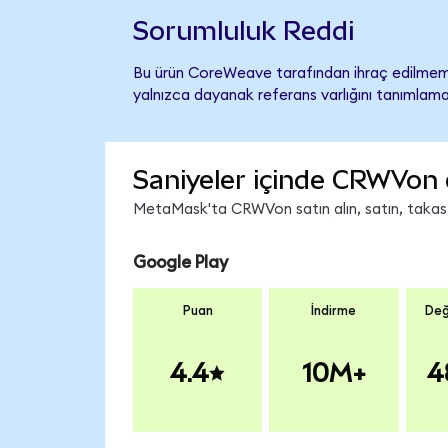
Sorumluluk Reddi
Bu ürün CoreWeave tarafından ihraç edilmemiş
yalnızca dayanak referans varlığını tanımlama
Saniyeler içinde CRWVon 
MetaMask'ta CRWVon satın alın, satın, takas ed
Google Play
Puan
İndirme
Değ
4.4
10M+
4