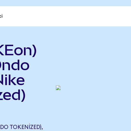
ci
KEon)
Ondo
Nike
zed)
O TOKENIZED),