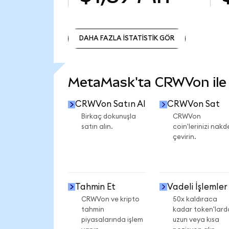
DAHA FAZLA İSTATİSTİK GÖR
DAHA FAZLA İSTATİSTİK GÖR
MetaMask'ta CRWVon ile n
CRWVon Satın Al
CRWVon Sat
Birkaç dokunuşla
CRWVon
satın alın.
coin'lerinizi nakd
çevirin.
Tahmin Et
Vadeli İşlemler
CRWVon ve kripto
50x kaldıraca
tahmin
kadar token'lard
piyasalarında işlem
uzun veya kısa