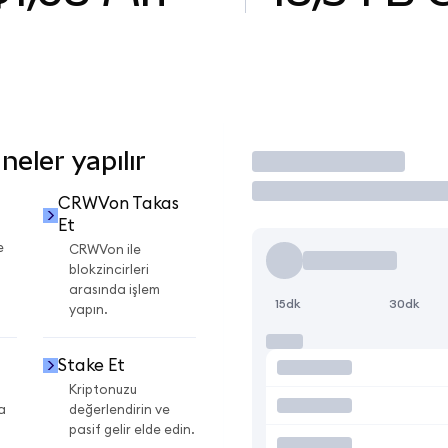
eler yapılır
İşlem Yap
CRWVon Takas
Et
e
CRWVon ile
blokzincirleri
arasında işlem
15dk
30dk
yapın.
Stake Et
Kriptonuzu
a
değerlendirin ve
pasif gelir elde edin.