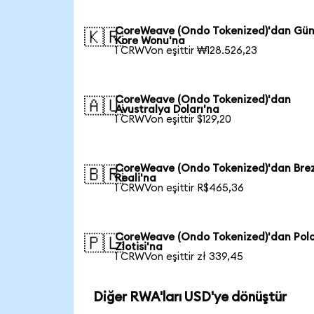
CoreWeave (Ondo Tokenized)'dan Gü
🇰🇷
Kore Wonu'na
1 CRWVon eşittir ₩128.526,23
CoreWeave (Ondo Tokenized)'dan
🇦🇺
Avustralya Doları'na
1 CRWVon eşittir $129,20
CoreWeave (Ondo Tokenized)'dan Brez
🇧🇷
Reali'na
1 CRWVon eşittir R$465,36
CoreWeave (Ondo Tokenized)'dan Pol
🇵🇱
Zlotisi'na
1 CRWVon eşittir zł 339,45
Diğer RWA'ları USD'ye dönüştür