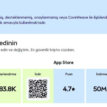
, desteklenmemiş, onaylanmamış veya CoreWeave ile ilişkilendiril
k amacıyla kullanılmaktadır.
edinin
in ve değiştirin. En güvenilir kripto cüzdanı.
App Store
erlendirme
İndir
Puan
İndirme
83.8K
4.7
50M