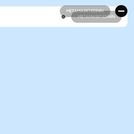
METAMASK'I EDİNİN
METAMASK'I EDİNİN
METAMASK'I EDİNİN
METAMASK'I EDİNİN