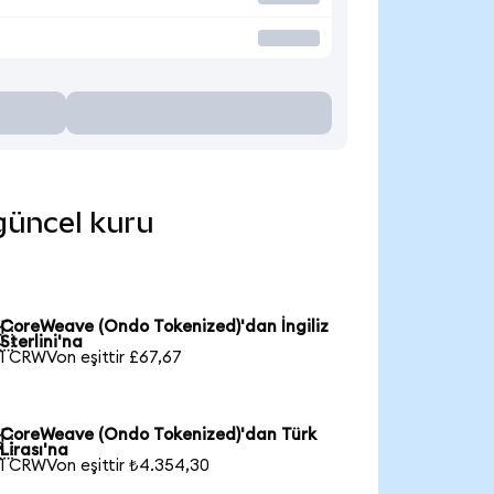
 güncel kuru
CoreWeave (Ondo Tokenized)'dan İngiliz

Sterlini'na
1 CRWVon eşittir £67,67
CoreWeave (Ondo Tokenized)'dan Türk

Lirası'na
1 CRWVon eşittir ₺4.354,30