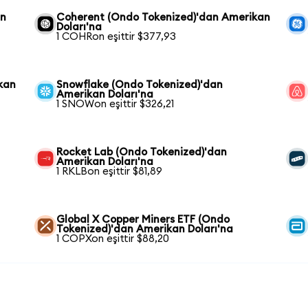
an
Coherent (Ondo Tokenized)'dan Amerikan
Doları'na
1 COHRon eşittir $377,93
kan
Snowflake (Ondo Tokenized)'dan
Amerikan Doları'na
1 SNOWon eşittir $326,21
Rocket Lab (Ondo Tokenized)'dan
Amerikan Doları'na
1 RKLBon eşittir $81,89
Global X Copper Miners ETF (Ondo
Tokenized)'dan Amerikan Doları'na
1 COPXon eşittir $88,20