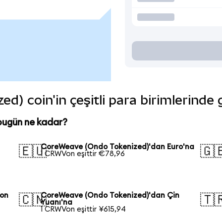
) coin'in çeşitli para birimlerinde
bugün ne kadar?
CoreWeave (Ondo Tokenized)'dan Euro'na
🇪🇺
🇬
1 CRWVon eşittir €78,96
pon
CoreWeave (Ondo Tokenized)'dan Çin
🇨🇳
🇹
Yuanı'na
1 CRWVon eşittir ¥615,94