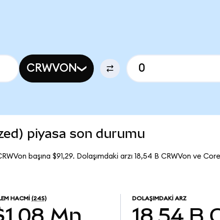
CRWVON
zed) piyasa son durumu
CRWVon başına $91,29. Dolaşımdaki arzı 18,54 B CRWVon ve Co
LEM HACMI
(24S)
DOLAŞIMDAKI ARZ
$1,08 Mn
18,54 B