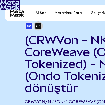
Al Sat
MetaMask Para
Geliştiri
(CRWVon - N
CoreWeave (
Tokenized) - 
(Ondo Tokeni
dönüştür
CRWVON/NKEON: 1 COREWEAVE (OND