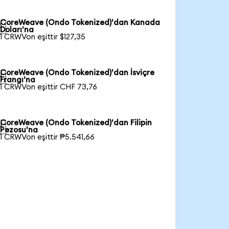
CoreWeave (Ondo Tokenized)'dan Kanada

Doları'na
1 CRWVon eşittir $127,35
CoreWeave (Ondo Tokenized)'dan İsviçre

Frangı'na
1 CRWVon eşittir CHF 73,76
CoreWeave (Ondo Tokenized)'dan Filipin

Pezosu'na
1 CRWVon eşittir ₱5.541,66