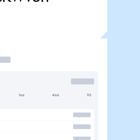
1sa
4sa
1G