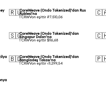
ney
CoreWeave (Ondo Tokenized)'dan Rus
🇷🇺
🇨
Rublesi'na
1 CRWVon eşittir ₽7.510,06
CoreWeave (Ondo Tokenized)'dan
🇸🇬
🇨
Singapur Doları'na
1 CRWVon eşittir $116,68
ilya
CoreWeave (Ondo Tokenized)'dan
🇧🇩
🇵
Bangladeş Takası'na
1 CRWVon eşittir ৳11.299,54
onya