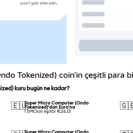
pasif gelir elde edin.
o Tokenized) coin'in çeşitli para b
zed) kuru bugün ne kadar?
Super Micro Computer (Ondo
🇪🇺
🇬
Tokenized)'dan Euro'na
1 SMCIon eşittir €26,13
Super Micro Computer (Ondo