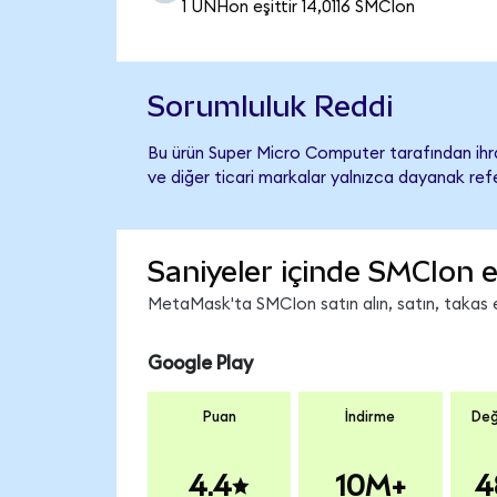
1 UNHon eşittir 14,0116 SMCIon
Sorumluluk Reddi
Bu ürün Super Micro Computer tarafından ihra
ve diğer ticari markalar yalnızca dayanak refe
Saniyeler içinde SMCIon e
MetaMask'ta SMCIon satın alın, satın, takas ed
Google Play
Puan
İndirme
Değ
4.4
10M+
4