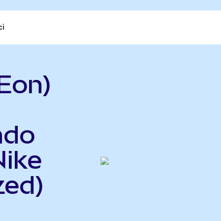
ci
Eon)
ndo
Nike
zed)