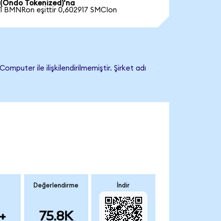
(Ondo Tokenized)'na
1 BMNRon eşittir 0,602917 SMCIon
ter ile ilişkilendirilmemiştir. Şirket adı
Değerlendirme
İndir
+
75.8K