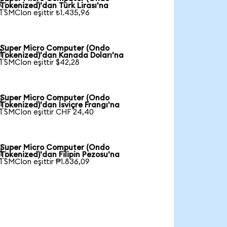

Tokenized)'dan Türk Lirası'na
1 SMCIon eşittir ₺1.435,96
Super Micro Computer (Ondo

Tokenized)'dan Kanada Doları'na
1 SMCIon eşittir $42,28
Super Micro Computer (Ondo

Tokenized)'dan İsviçre Frangı'na
1 SMCIon eşittir CHF 24,40
Super Micro Computer (Ondo

Tokenized)'dan Filipin Pezosu'na
1 SMCIon eşittir ₱1.836,09