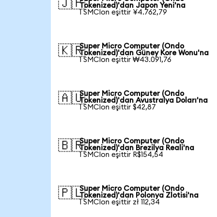
🇯🇵
Tokenized)'dan Japon Yeni'na
1 SMCIon eşittir ¥4.762,79
Super Micro Computer (Ondo
🇰🇷
Tokenized)'dan Güney Kore Wonu'na
1 SMCIon eşittir ₩43.091,76
Super Micro Computer (Ondo
🇦🇺
Tokenized)'dan Avustralya Doları'na
1 SMCIon eşittir $42,87
Super Micro Computer (Ondo
🇧🇷
Tokenized)'dan Brezilya Reali'na
1 SMCIon eşittir R$154,54
Super Micro Computer (Ondo
🇵🇱
Tokenized)'dan Polonya Zlotisi'na
1 SMCIon eşittir zł 112,34