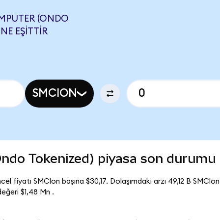
OMPUTER (ONDO
NE EŞITTIR
SMCION
ndo Tokenized) piyasa son durumu
l fiyatı SMCIon başına $30,17. Dolaşımdaki arzı 49,12 B SMCIon
ğeri $1,48 Mn .