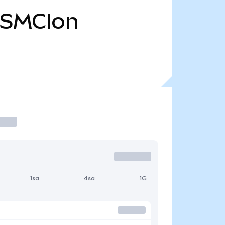
SMCIon
1sa
4sa
1G