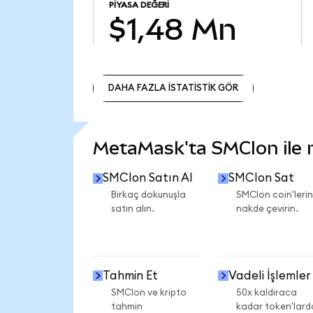
PIYASA DEĞERI
$1,48 Mn
DAHA FAZLA İSTATİSTİK GÖR
DAHA FAZLA İSTATİSTİK GÖR
MetaMask'ta SMCIon ile ne
SMCIon Satın Al
SMCIon Sat
Birkaç dokunuşla
SMCIon coin'lerin
satın alın.
nakde çevirin.
Tahmin Et
Vadeli İşlemler
SMCIon ve kripto
50x kaldıraca
tahmin
kadar token'lard