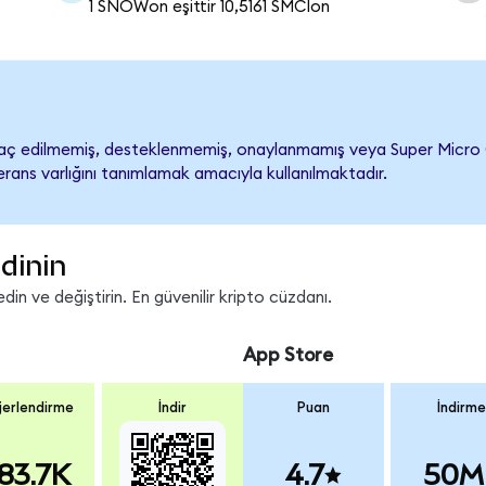
1 SNOWon eşittir 10,5161 SMCIon
ç edilmemiş, desteklenmemiş, onaylanmamış veya Super Micro Compu
rans varlığını tanımlamak amacıyla kullanılmaktadır.
dinin
in ve değiştirin. En güvenilir kripto cüzdanı.
App Store
erlendirme
İndir
Puan
İndirme
83.7K
4.7
50M