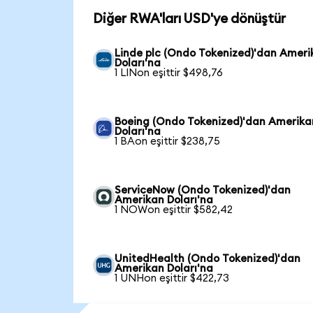
Diğer RWA'ları USD'ye dönüştür
Linde plc (Ondo Tokenized)'dan Ameri
Doları'na
1 LINon eşittir $498,76
Boeing (Ondo Tokenized)'dan Amerika
Doları'na
1 BAon eşittir $238,75
ServiceNow (Ondo Tokenized)'dan
Amerikan Doları'na
1 NOWon eşittir $582,42
UnitedHealth (Ondo Tokenized)'dan
Amerikan Doları'na
1 UNHon eşittir $422,73