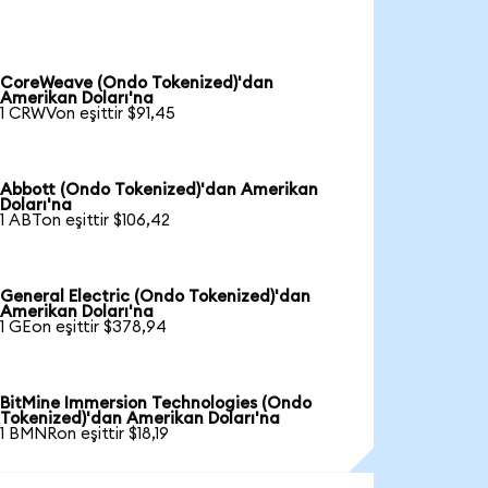
CoreWeave (Ondo Tokenized)'dan
Amerikan Doları'na
1 CRWVon eşittir $91,45
Abbott (Ondo Tokenized)'dan Amerikan
Doları'na
1 ABTon eşittir $106,42
General Electric (Ondo Tokenized)'dan
Amerikan Doları'na
1 GEon eşittir $378,94
BitMine Immersion Technologies (Ondo
Tokenized)'dan Amerikan Doları'na
1 BMNRon eşittir $18,19