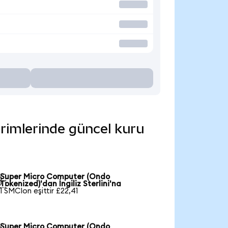
irimlerinde güncel kuru
Super Micro Computer (Ondo

Tokenized)'dan İngiliz Sterlini'na
1 SMCIon eşittir £22,41
Super Micro Computer (Ondo