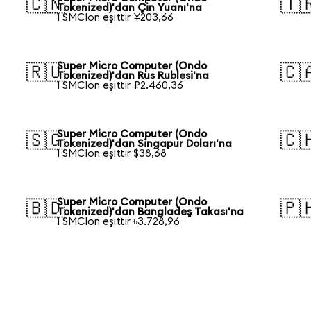
🇨🇳
🇹
Tokenized)'dan Çin Yuanı'na
1 SMCIon eşittir ¥203,66
Super Micro Computer (Ondo
🇷🇺
🇨
Tokenized)'dan Rus Rublesi'na
1 SMCIon eşittir ₽2.460,36
Super Micro Computer (Ondo
🇸🇬
🇨
Tokenized)'dan Singapur Doları'na
1 SMCIon eşittir $38,68
Super Micro Computer (Ondo
🇧🇩
🇵
Tokenized)'dan Bangladeş Takası'na
1 SMCIon eşittir ৳3.728,96