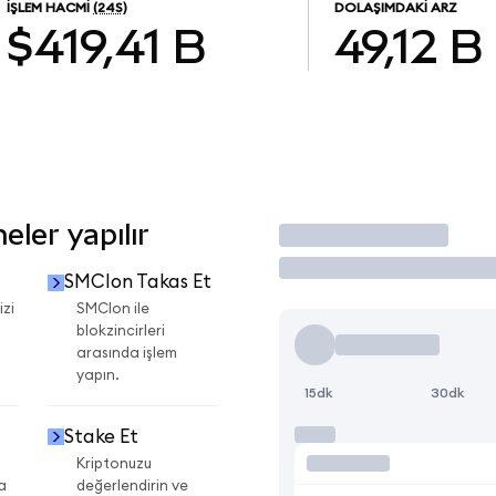
İŞLEM HACMI
(24S)
DOLAŞIMDAKI ARZ
$419,41 B
49,12 B
ler yapılır
İşlem Yap
SMCIon Takas Et
izi
SMCIon ile
blokzincirleri
arasında işlem
yapın.
15dk
30dk
Stake Et
Kriptonuzu
a
değerlendirin ve