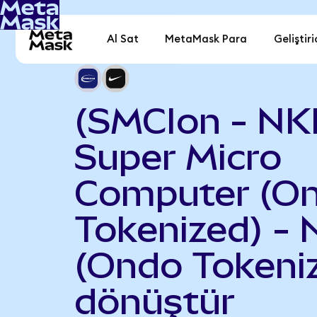
Al Sat
MetaMask Para
Geliştiri
(SMCIon - NK
Super Micro
Computer (O
Tokenized) - 
(Ondo Tokeni
dönüştür