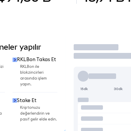
eler yapılır
İşlem Yap
RKLBon Takas Et
zi
RKLBon ile
blokzincirleri
arasında işlem
yapın.
15dk
30dk
Stake Et
Kriptonuzu
a
değerlendirin ve
pasif gelir elde edin.