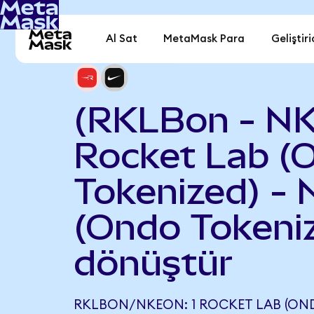
Al Sat
MetaMask Para
Geliştiri
(RKLBon - N
Rocket Lab (
Tokenized) - 
(Ondo Tokeni
dönüştür
RKLBON/NKEON: 1 ROCKET LAB (OND