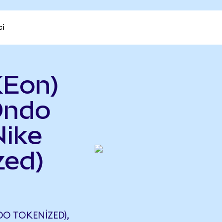
ci
KEon)
Ondo
Nike
zed)
O TOKENIZED),