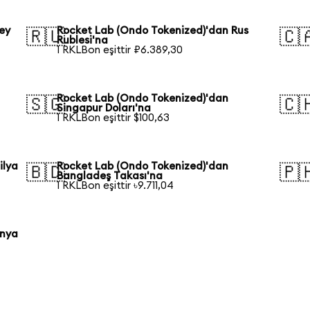
ey
Rocket Lab (Ondo Tokenized)'dan Rus
🇷🇺
🇨
Rublesi'na
1 RKLBon eşittir ₽6.389,30
Rocket Lab (Ondo Tokenized)'dan
🇸🇬
🇨
Singapur Doları'na
1 RKLBon eşittir $100,63
ilya
Rocket Lab (Ondo Tokenized)'dan
🇧🇩
🇵
Bangladeş Takası'na
1 RKLBon eşittir ৳9.711,04
onya