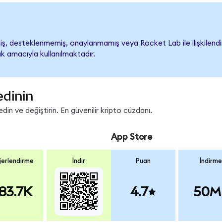
, desteklenmemiş, onaylanmamış veya Rocket Lab ile ilişkilendiril
k amacıyla kullanılmaktadır.
edinin
in ve değiştirin. En güvenilir kripto cüzdanı.
App Store
erlendirme
İndir
Puan
İndirme
83.7K
4.7
50M