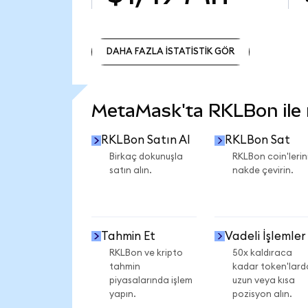
DAHA FAZLA İSTATİSTİK GÖR
DAHA FAZLA İSTATİSTİK GÖR
MetaMask'ta RKLBon ile n
RKLBon Satın Al
RKLBon Sat
Birkaç dokunuşla
RKLBon coin'lerini
satın alın.
nakde çevirin.
Tahmin Et
Vadeli İşlemler
RKLBon ve kripto
50x kaldıraca
tahmin
kadar token'lard
piyasalarında işlem
uzun veya kısa
yapın.
pozisyon alın.