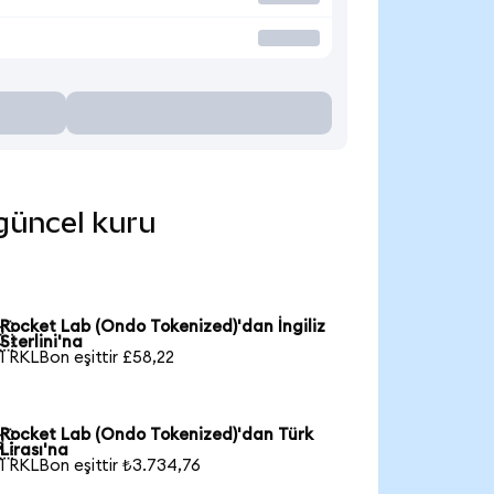
 güncel kuru
Rocket Lab (Ondo Tokenized)'dan İngiliz

Sterlini'na
1 RKLBon eşittir £58,22
Rocket Lab (Ondo Tokenized)'dan Türk

Lirası'na
1 RKLBon eşittir ₺3.734,76