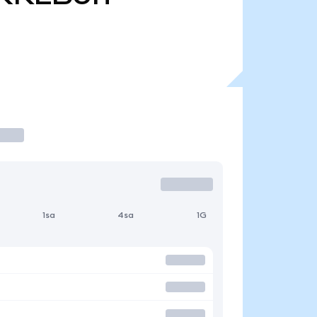
1sa
4sa
1G