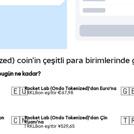
d) coin'in çeşitli para birimlerinde
bugün ne kadar?
Rocket Lab (Ondo Tokenized)'dan Euro'na
🇪🇺
🇬
1 RKLBon eşittir €67,98
on
Rocket Lab (Ondo Tokenized)'dan Çin
🇨🇳
🇹
Yuanı'na
1 RKLBon eşittir ¥529,65