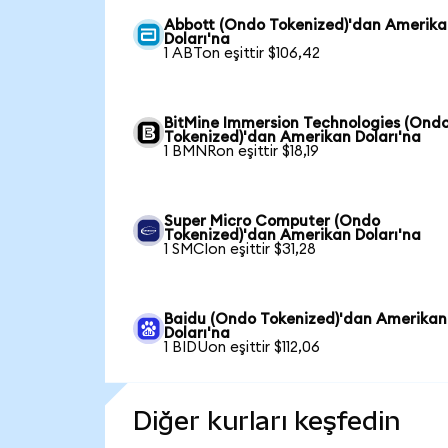
Abbott (Ondo Tokenized)'dan Amerik
Doları'na
1 ABTon eşittir $106,42
BitMine Immersion Technologies (Ond
Tokenized)'dan Amerikan Doları'na
1 BMNRon eşittir $18,19
Super Micro Computer (Ondo
Tokenized)'dan Amerikan Doları'na
1 SMCIon eşittir $31,28
Baidu (Ondo Tokenized)'dan Amerikan
Doları'na
1 BIDUon eşittir $112,06
Diğer kurları keşfedin