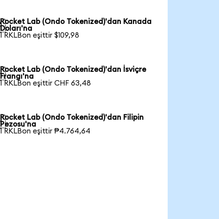
Rocket Lab (Ondo Tokenized)'dan Kanada

Doları'na
1 RKLBon eşittir $109,98
Rocket Lab (Ondo Tokenized)'dan İsviçre

Frangı'na
1 RKLBon eşittir CHF 63,48
Rocket Lab (Ondo Tokenized)'dan Filipin

Pezosu'na
1 RKLBon eşittir ₱4.764,64