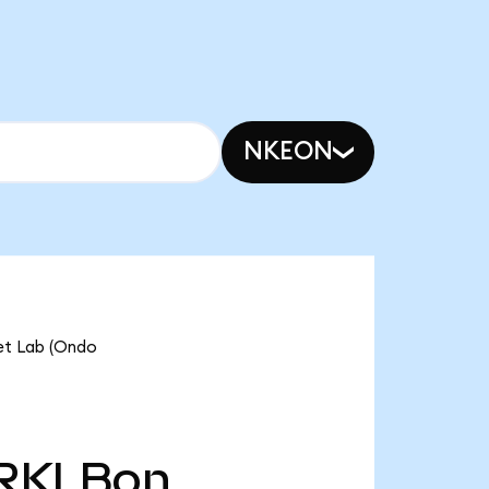
NKEON
et Lab (Ondo
RKLBon