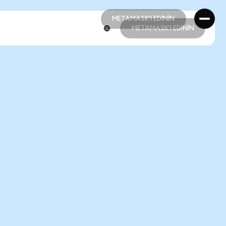
METAMASK'I EDİNİN
METAMASK'I EDİNİN
METAMASK'I EDİNİN
METAMASK'I EDİNİN