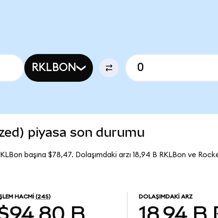
RKLBON
zed) piyasa son durumu
RKLBon başına $78,47. Dolaşımdaki arzı 18,94 B RKLBon ve Rock
İŞLEM HACMI
(24S)
DOLAŞIMDAKI ARZ
$94,80 B
18,94 B