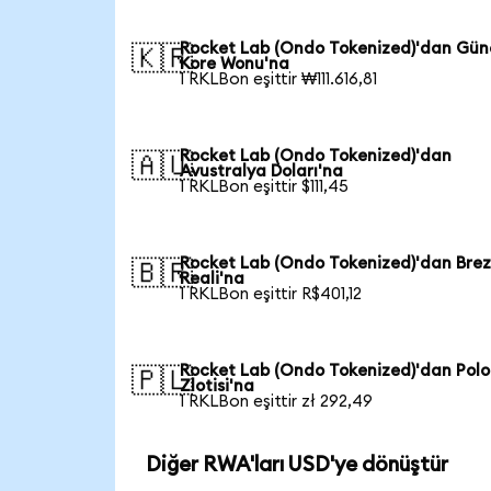
Rocket Lab (Ondo Tokenized)'dan Gün
🇰🇷
Kore Wonu'na
1 RKLBon eşittir ₩111.616,81
Rocket Lab (Ondo Tokenized)'dan
🇦🇺
Avustralya Doları'na
1 RKLBon eşittir $111,45
Rocket Lab (Ondo Tokenized)'dan Brez
🇧🇷
Reali'na
1 RKLBon eşittir R$401,12
Rocket Lab (Ondo Tokenized)'dan Pol
🇵🇱
Zlotisi'na
1 RKLBon eşittir zł 292,49
Diğer RWA'ları USD'ye dönüştür