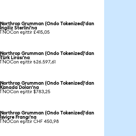
Northrop Grumman (Ondo Tokenized)'dan

İngiliz Sterlini'na
1 NOCon eşittir £415,05
Northrop Grumman (Ondo Tokenized)'dan

Türk Lirası'na
1 NOCon eşittir ₺26.597,61
Northrop Grumman (Ondo Tokenized)'dan

Kanada Doları'na
1 NOCon eşittir $783,25
Northrop Grumman (Ondo Tokenized)'dan

İsviçre Frangı'na
1 NOCon eşittir CHF 450,98