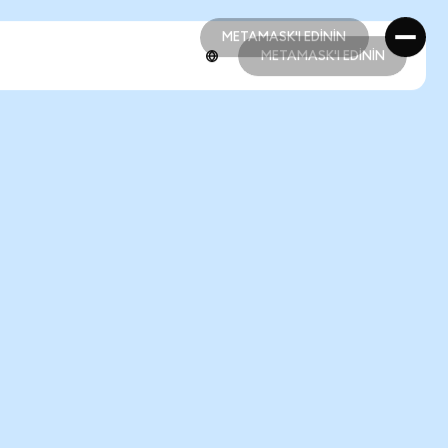
METAMASK'I EDİNİN
METAMASK'I EDİNİN
METAMASK'I EDİNİN
METAMASK'I EDİNİN