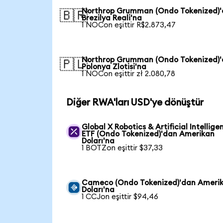
Northrop Grumman (Ondo Tokenized)
🇧🇷
Brezilya Reali'na
1 NOCon eşittir R$2.873,47
Northrop Grumman (Ondo Tokenized)
🇵🇱
Polonya Zlotisi'na
1 NOCon eşittir zł 2.080,78
Diğer RWA'ları USD'ye dönüştür
Global X Robotics & Artificial Intellige
ETF (Ondo Tokenized)'dan Amerikan
Doları'na
1 BOTZon eşittir $37,33
Cameco (Ondo Tokenized)'dan Ameri
Doları'na
1 CCJon eşittir $94,46