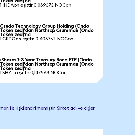
Tokenized)'na
1 INDAon eşittir 0,089672 NOCon
Credo Technology Group Holding (Ondo
Tokenized)'dan Northrop Grumman (Ondo
Tokenized)'na
1 CRDOon eşittir 0,405767 NOCon
iShares 1-3 Year Treasury Bond ETF (Ondo
Tokenized)'dan Northrop Grumman (Ondo
Tokenized)'na
1 SHYon eşittir 0,147968 NOCon
 ilişkilendirilmemiştir. Şirket adı ve diğer