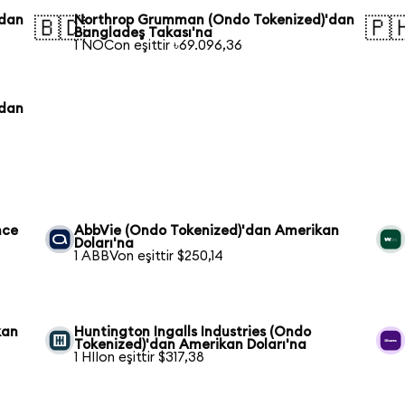
'dan
Northrop Grumman (Ondo Tokenized)'dan
🇧🇩
🇵
Bangladeş Takası'na
1 NOCon eşittir ৳69.096,36
'dan
nce
AbbVie (Ondo Tokenized)'dan Amerikan
Doları'na
1 ABBVon eşittir $250,14
kan
Huntington Ingalls Industries (Ondo
Tokenized)'dan Amerikan Doları'na
1 HIIon eşittir $317,38