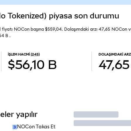
 Tokenized) piyasa son durumu
 fiyatı NOCon başına $559,04. Dolaşımdaki arzı 47,65 NOCon
4 B .
İŞLEM HACMI
(24S)
DOLAŞIMDAKI ARZ
$56,10 B
47,65
ler yapılır
İşlem Yap
NOCon Takas Et