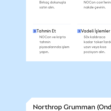
Birkaç dokunuşla
NOCon coin'lerini
satın alın.
nakde çevirin.
Tahmin Et
Vadeli İşlemler
NOCon ve kripto
50x kaldıraca
tahmin
kadar token'lard
piyasalarında işlem
uzun veya kısa
yapın.
pozisyon alın.
Northrop Grumman (Ondo T