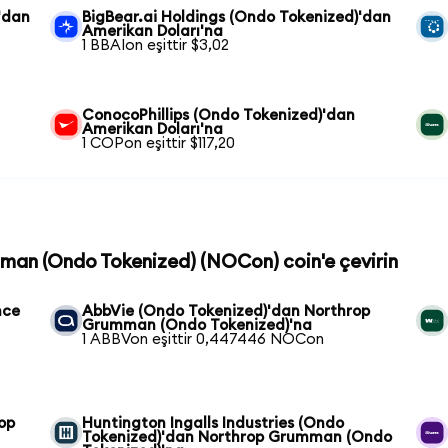
'dan
BigBear.ai Holdings (Ondo Tokenized)'dan
Amerikan Doları'na
1 BBAIon eşittir $3,02
ConocoPhillips (Ondo Tokenized)'dan
Amerikan Doları'na
1 COPon eşittir $117,20
mman (Ondo Tokenized) (NOCon) coin'e çevirin
nce
AbbVie (Ondo Tokenized)'dan Northrop
Grumman (Ondo Tokenized)'na
1 ABBVon eşittir 0,447446 NOCon
op
Huntington Ingalls Industries (Ondo
Tokenized)'dan Northrop Grumman (Ondo