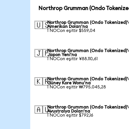
Northrop Grumman (Ondo Tokenized
Northrop Grumman (Ondo Tokenized)
🇺🇸
Amerikan Doları'na
1 NOCon eşittir $559,04
Northrop Grumman (Ondo Tokenized)
🇯🇵
Japon Yeni'na
1 NOCon eşittir ¥88.110,61
Northrop Grumman (Ondo Tokenized)
🇰🇷
Güney Kore Wonu'na
1 NOCon eşittir ₩795.045,28
Northrop Grumman (Ondo Tokenized)
🇦🇺
Avustralya Doları'na
1 NOCon eşittir $792,16