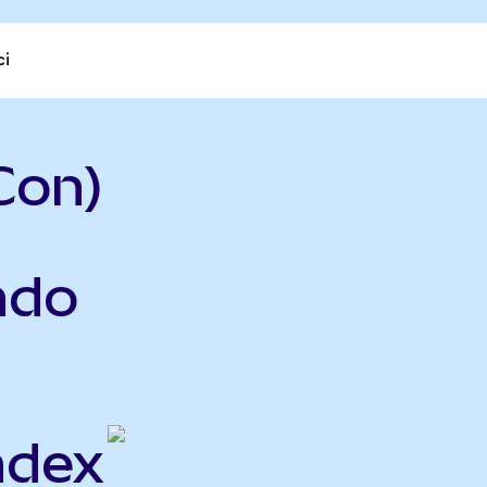
ci
Con)
ndo
ndex