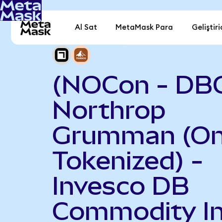
Al Sat
MetaMask Para
Geliştiri
(NOCon - DB
Northrop
Grumman (O
Tokenized) -
Invesco DB
Commodity I