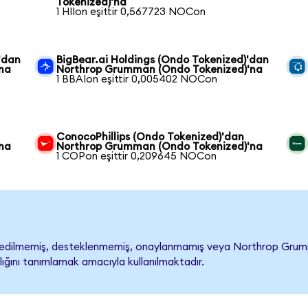
Tokenized)'na
1 HIIon eşittir 0,567723 NOCon
'dan
BigBear.ai Holdings (Ondo Tokenized)'dan
na
Northrop Grumman (Ondo Tokenized)'na
1 BBAIon eşittir 0,005402 NOCon
ConocoPhillips (Ondo Tokenized)'dan
na
Northrop Grumman (Ondo Tokenized)'na
1 COPon eşittir 0,209645 NOCon
ilmemiş, desteklenmemiş, onaylanmamış veya Northrop Grumman ile
lığını tanımlamak amacıyla kullanılmaktadır.