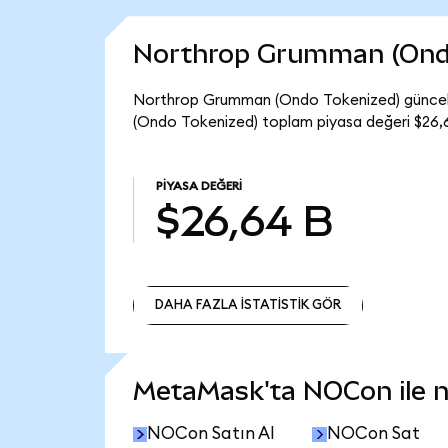
Northrop Grumman (Ondo
Northrop Grumman (Ondo Tokenized) güncel
(Ondo Tokenized) toplam piyasa değeri $26,6
PIYASA DEĞERI
$26,64 B
DAHA FAZLA İSTATİSTİK GÖR
DAHA FAZLA İSTATİSTİK GÖR
MetaMask'ta NOCon ile ne
NOCon Satın Al
NOCon Sat