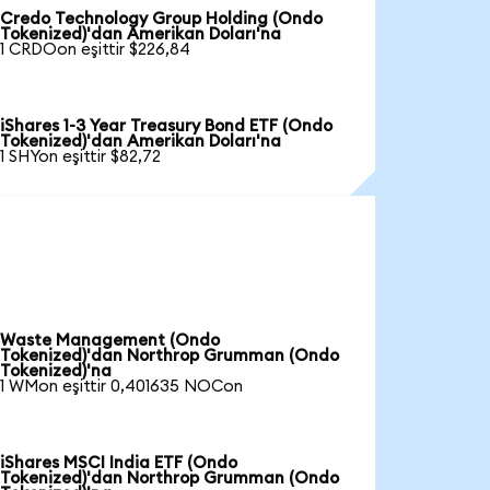
Credo Technology Group Holding (Ondo
Tokenized)'dan Amerikan Doları'na
1 CRDOon eşittir $226,84
iShares 1-3 Year Treasury Bond ETF (Ondo
Tokenized)'dan Amerikan Doları'na
1 SHYon eşittir $82,72
Waste Management (Ondo
Tokenized)'dan Northrop Grumman (Ondo
Tokenized)'na
1 WMon eşittir 0,401635 NOCon
iShares MSCI India ETF (Ondo
Tokenized)'dan Northrop Grumman (Ondo