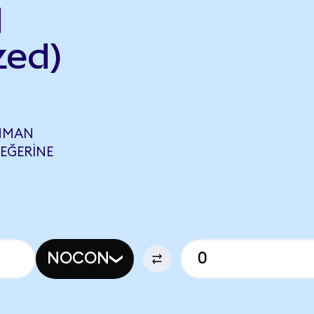
d
zed)
MMAN
DEĞERINE
NOCON