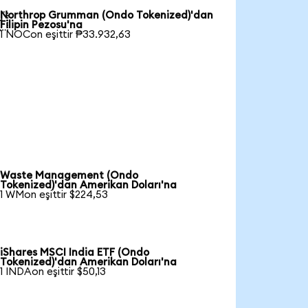
Northrop Grumman (Ondo Tokenized)'dan

Filipin Pezosu'na
1 NOCon eşittir ₱33.932,63
Waste Management (Ondo
Tokenized)'dan Amerikan Doları'na
1 WMon eşittir $224,53
iShares MSCI India ETF (Ondo
Tokenized)'dan Amerikan Doları'na
1 INDAon eşittir $50,13