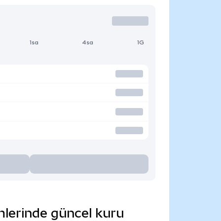
1sa
4sa
1G
mlerinde güncel kuru