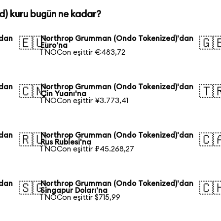
) kuru bugün ne kadar?
'dan
Northrop Grumman (Ondo Tokenized)'dan
🇪🇺
🇬
Euro'na
1 NOCon eşittir €483,72
'dan
Northrop Grumman (Ondo Tokenized)'dan
🇨🇳
🇹
Çin Yuanı'na
1 NOCon eşittir ¥3.773,41
'dan
Northrop Grumman (Ondo Tokenized)'dan
🇷🇺
🇨
Rus Rublesi'na
1 NOCon eşittir ₽45.268,27
'dan
Northrop Grumman (Ondo Tokenized)'dan
🇸🇬
🇨
Singapur Doları'na
1 NOCon eşittir $715,99