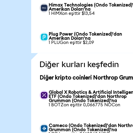
Himax Technologies (Ondo Tokenized)
Amerikan Doları'na
1 HIMXon eşittir $13,54
Plug Power (Ondo Tokenized)'dan
Amerikan Doları'na
1 PLUGon eşittir $2,09
Diğer kurları keşfedin
Diğer kripto coinleri Northrop Gru
Global X Robotics & Artificial Intellige
ETF (Ondo Tokenized)'dan Northrop
Grumman (Ondo Tokenized)'na
1 BOTZon eşittir 0,066775 NOCon
Cameco (Ondo Tokenized)'dan Northr
Grumman (Ondo Tokenized)'na