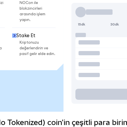
zi
NOCon ile
blokzincirleri
arasında işlem
yapın.
15dk
30dk
Stake Et
Kriptonuzu
a
değerlendirin ve
pasif gelir elde edin.
okenized) coin'in çeşitli para biri