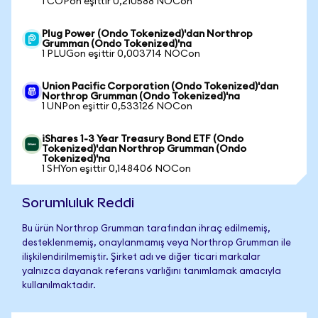
1 COPon eşittir 0,210588 NOCon
Plug Power (Ondo Tokenized)'dan Northrop
Grumman (Ondo Tokenized)'na
1 PLUGon eşittir 0,003714 NOCon
Union Pacific Corporation (Ondo Tokenized)'dan
Northrop Grumman (Ondo Tokenized)'na
1 UNPon eşittir 0,533126 NOCon
iShares 1-3 Year Treasury Bond ETF (Ondo
Tokenized)'dan Northrop Grumman (Ondo
Tokenized)'na
1 SHYon eşittir 0,148406 NOCon
Sorumluluk Reddi
Bu ürün Northrop Grumman tarafından ihraç edilmemiş,
desteklenmemiş, onaylanmamış veya Northrop Grumman ile
ilişkilendirilmemiştir. Şirket adı ve diğer ticari markalar
yalnızca dayanak referans varlığını tanımlamak amacıyla
kullanılmaktadır.