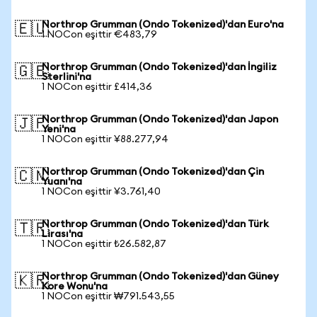
Northrop Grumman (Ondo Tokenized)'dan Euro'na
🇪🇺
1 NOCon eşittir €483,79
Northrop Grumman (Ondo Tokenized)'dan İngiliz
🇬🇧
Sterlini'na
1 NOCon eşittir £414,36
Northrop Grumman (Ondo Tokenized)'dan Japon
🇯🇵
Yeni'na
1 NOCon eşittir ¥88.277,94
Northrop Grumman (Ondo Tokenized)'dan Çin
🇨🇳
Yuanı'na
1 NOCon eşittir ¥3.761,40
Northrop Grumman (Ondo Tokenized)'dan Türk
🇹🇷
Lirası'na
1 NOCon eşittir ₺26.582,87
Northrop Grumman (Ondo Tokenized)'dan Güney
🇰🇷
Kore Wonu'na
1 NOCon eşittir ₩791.543,55