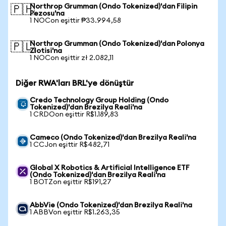
Northrop Grumman (Ondo Tokenized)'dan Filipin
🇵🇭
Pezosu'na
1 NOCon eşittir ₱33.994,58
Northrop Grumman (Ondo Tokenized)'dan Polonya
🇵🇱
Zlotisi'na
1 NOCon eşittir zł 2.082,11
Diğer RWA'ları BRL'ye dönüştür
Credo Technology Group Holding (Ondo
Tokenized)'dan Brezilya Reali'na
1 CRDOon eşittir R$1.189,83
Cameco (Ondo Tokenized)'dan Brezilya Reali'na
1 CCJon eşittir R$482,71
Global X Robotics & Artificial Intelligence ETF
(Ondo Tokenized)'dan Brezilya Reali'na
1 BOTZon eşittir R$191,27
AbbVie (Ondo Tokenized)'dan Brezilya Reali'na
1 ABBVon eşittir R$1.263,35