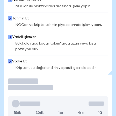
NOCon ile blokzincirleri arasında işlem yapın.
Tahmin Et
NOCon ve kripto tahmin piyasalarında işlem yapın.
Vadeli İşlemler
50x kaldıraca kadar token'larda uzun veya kısa
pozisyon alın.
Stake Et
Kriptonuzu değerlendirin ve pasif gelir elde edin.
İşlem Yap
15dk
30dk
1sa
4sa
1G