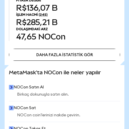
PIYASA DEĞERI
R$136,07 B
İŞLEM HACMI
(24S)
R$285,21 B
DOLAŞIMDAKI ARZ
47,65
NOCon
DAHA FAZLA İSTATİSTİK GÖR
DAHA FAZLA İSTATİSTİK GÖR
MetaMask'ta NOCon ile neler yapılır
NOCon Satın Al
Birkaç dokunuşla satın alın.
NOCon Sat
NOCon coin'lerinizi nakde çevirin.
NOCon Takas Et