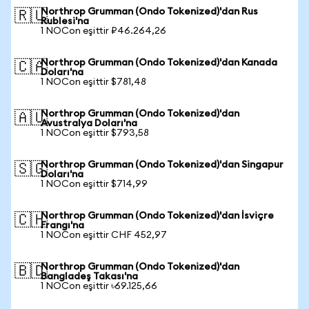
Northrop Grumman (Ondo Tokenized)'dan Rus
🇷🇺
Rublesi'na
1 NOCon eşittir ₽46.264,26
Northrop Grumman (Ondo Tokenized)'dan Kanada
🇨🇦
Doları'na
1 NOCon eşittir $781,48
Northrop Grumman (Ondo Tokenized)'dan
🇦🇺
Avustralya Doları'na
1 NOCon eşittir $793,58
Northrop Grumman (Ondo Tokenized)'dan Singapur
🇸🇬
Doları'na
1 NOCon eşittir $714,99
Northrop Grumman (Ondo Tokenized)'dan İsviçre
🇨🇭
Frangı'na
1 NOCon eşittir CHF 452,97
Northrop Grumman (Ondo Tokenized)'dan
🇧🇩
Bangladeş Takası'na
1 NOCon eşittir ৳69.125,66