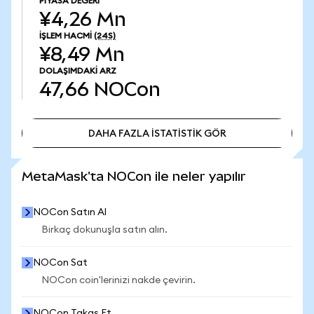
PIYASA DEĞERI
¥4,26 Mn
İŞLEM HACMI
(24S)
¥8,49 Mn
DOLAŞIMDAKI ARZ
47,66
NOCon
DAHA FAZLA İSTATİSTİK GÖR
DAHA FAZLA İSTATİSTİK GÖR
MetaMask'ta NOCon ile neler yapılır
NOCon Satın Al
Birkaç dokunuşla satın alın.
NOCon Sat
NOCon coin'lerinizi nakde çevirin.
NOCon Takas Et