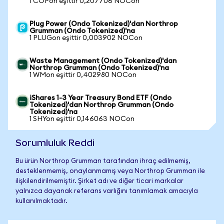
1 COPon eşittir 0,207706 NOCon
Plug Power (Ondo Tokenized)'dan Northrop
Grumman (Ondo Tokenized)'na
1 PLUGon eşittir 0,003902 NOCon
Waste Management (Ondo Tokenized)'dan
Northrop Grumman (Ondo Tokenized)'na
1 WMon eşittir 0,402980 NOCon
iShares 1-3 Year Treasury Bond ETF (Ondo
Tokenized)'dan Northrop Grumman (Ondo
Tokenized)'na
1 SHYon eşittir 0,146063 NOCon
Sorumluluk Reddi
Bu ürün Northrop Grumman tarafından ihraç edilmemiş,
desteklenmemiş, onaylanmamış veya Northrop Grumman ile
ilişkilendirilmemiştir. Şirket adı ve diğer ticari markalar
yalnızca dayanak referans varlığını tanımlamak amacıyla
kullanılmaktadır.