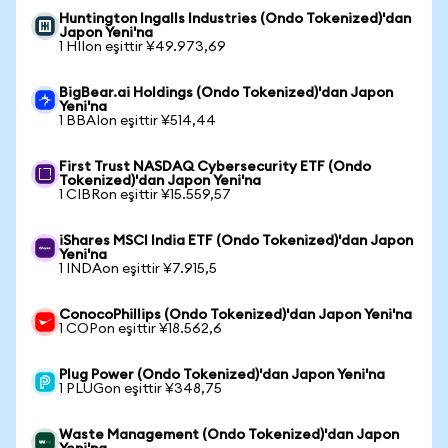
Huntington Ingalls Industries (Ondo Tokenized)'dan
Japon Yeni'na
1 HIIon eşittir ¥49.973,69
BigBear.ai Holdings (Ondo Tokenized)'dan Japon
Yeni'na
1 BBAIon eşittir ¥514,44
First Trust NASDAQ Cybersecurity ETF (Ondo
Tokenized)'dan Japon Yeni'na
1 CIBRon eşittir ¥15.559,57
iShares MSCI India ETF (Ondo Tokenized)'dan Japon
Yeni'na
1 INDAon eşittir ¥7.915,5
ConocoPhillips (Ondo Tokenized)'dan Japon Yeni'na
1 COPon eşittir ¥18.562,6
Plug Power (Ondo Tokenized)'dan Japon Yeni'na
1 PLUGon eşittir ¥348,75
Waste Management (Ondo Tokenized)'dan Japon