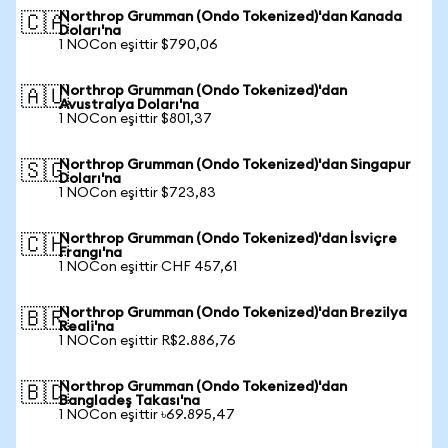
Northrop Grumman (Ondo Tokenized)'dan Kanada
🇨🇦
Doları'na
1 NOCon eşittir $790,06
Northrop Grumman (Ondo Tokenized)'dan
🇦🇺
Avustralya Doları'na
1 NOCon eşittir $801,37
Northrop Grumman (Ondo Tokenized)'dan Singapur
🇸🇬
Doları'na
1 NOCon eşittir $723,83
Northrop Grumman (Ondo Tokenized)'dan İsviçre
🇨🇭
Frangı'na
1 NOCon eşittir CHF 457,61
Northrop Grumman (Ondo Tokenized)'dan Brezilya
🇧🇷
Reali'na
1 NOCon eşittir R$2.886,76
Northrop Grumman (Ondo Tokenized)'dan
🇧🇩
Bangladeş Takası'na
1 NOCon eşittir ৳69.895,47