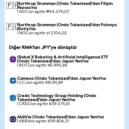
Northrop Grumman (Ondo Tokenized)'dan Filipin
🇵🇭
Pezosu'na
1 NOCon eşittir ₱34.379,07
Northrop Grumman (Ondo Tokenized)'dan Polonya
🇵🇱
Zlotisi'na
1 NOCon eşittir zł 2.104,02
Diğer RWA'ları JPY'ye dönüştür
Global X Robotics & Artificial Intelligence ETF
(Ondo Tokenized)'dan Japon Yeni'na
1 BOTZon eşittir ¥5.890,86
Cameco (Ondo Tokenized)'dan Japon Yeni'na
1 CCJon eşittir ¥15.191,89
Credo Technology Group Holding (Ondo
Tokenized)'dan Japon Yeni'na
1 CRDOon eşittir ¥39.375,51
AbbVie (Ondo Tokenized)'dan Japon Yeni'na
1 ABBVon eşittir ¥39.806,31