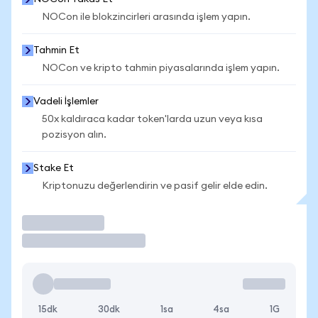
NOCon ile blokzincirleri arasında işlem yapın.
Tahmin Et
NOCon ve kripto tahmin piyasalarında işlem yapın.
Vadeli İşlemler
50x kaldıraca kadar token'larda uzun veya kısa
pozisyon alın.
Stake Et
Kriptonuzu değerlendirin ve pasif gelir elde edin.
İşlem Yap
15dk
30dk
1sa
4sa
1G