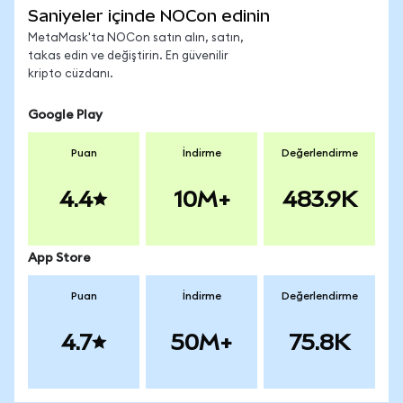
Saniyeler içinde NOCon edinin
MetaMask'ta NOCon satın alın, satın,
takas edin ve değiştirin. En güvenilir
kripto cüzdanı.
Google Play
Puan
İndirme
Değerlendirme
4.4
10M+
483.9K
App Store
Puan
İndirme
Değerlendirme
4.7
50M+
75.8K