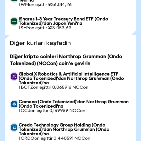
Yeni'na
1 WMon eşittir ¥36.014,26
iShares 1-3 Year Treasury Bond ETF (Ondo
Tokenized)'dan Japon Yeni'na
1 SHYon eşittir ¥13.053,63
Diğer kurları keşfedin
Diğer kripto coinleri Northrop Grumman (Ondo
Tokenized) (NOCon) coin'e çevirin
Global X Robotics & Artificial Intelligence ETF
(Ondo Tokenized)'dan Northrop Grumman (Ondo
Tokenized)'na
1 BOTZon eşittir 0,065916 NOCon
Cameco (Ondo Tokenized)'dan Northrop Grumman
(Ondo Tokenized)'na
1 CCJon eşittir 0,169989 NOCon
Credo Technology Group Holding (Ondo
Tokenized)'dan Northrop Grumman (Ondo
Tokenized)'na
1 CRDOon eşittir 0,440591 NOCon