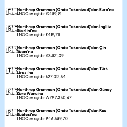
Northrop Grumman (Ondo Tokenized)'dan Euro'na
🇪🇺
1 NOCon eşittir €489,91
Northrop Grumman (Ondo Tokenized)'dan İngiliz
🇬🇧
Sterlini'na
1 NOCon eşittir £419,78
Northrop Grumman (Ondo Tokenized)'dan Çin
🇨🇳
Yuanı'na
1 NOCon eşittir ¥3.821,09
Northrop Grumman (Ondo Tokenized)'dan Türk
🇹🇷
Lirası'na
1 NOCon eşittir ₺27.012,54
Northrop Grumman (Ondo Tokenized)'dan Güney
🇰🇷
Kore Wonu'na
1 NOCon eşittir ₩797.330,67
Northrop Grumman (Ondo Tokenized)'dan Rus
🇷🇺
Rublesi'na
1 NOCon eşittir ₽46.589,70