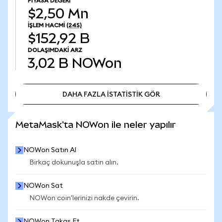
PIYASA DEĞERI
$2,50 Mn
İŞLEM HACMI
(24S)
$152,92 B
DOLAŞIMDAKI ARZ
3,02 B
NOWon
DAHA FAZLA İSTATİSTİK GÖR
DAHA FAZLA İSTATİSTİK GÖR
MetaMask'ta NOWon ile neler yapılır
NOWon Satın Al
Birkaç dokunuşla satın alın.
NOWon Sat
NOWon coin'lerinizi nakde çevirin.
NOWon Takas Et