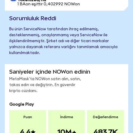
Tokenized)'na
1 BAon eşittir 0,402992 NOWon
Sorumluluk Reddi
Bu ürün ServiceNow tarafından ihraç edilmemiş,
desteklenmemiş, onaylanmamış veya ServiceNow ile
ilişkilendirilmemiştir. Şirket adı ve diğer ticari markalar
yalnızca dayanak referans varlığını tanımlamak amacıyla
kullanılmaktadır.
Saniyeler içinde NOWon edinin
MetaMask'ta NOWon satın alın, satın,
takas edin ve değiştirin. En güvenilir
kripto cüzdanı.
Google Play
Puan
İndirme
Değerlendirme
4.4
10M+
483.7K