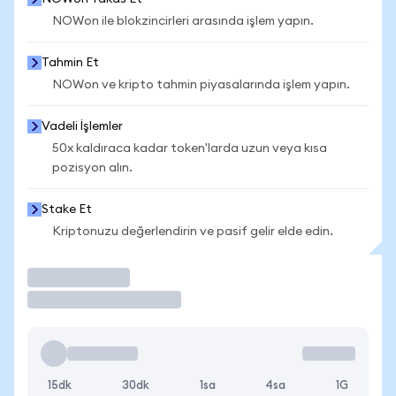
NOWon ile blokzincirleri arasında işlem yapın.
Tahmin Et
NOWon ve kripto tahmin piyasalarında işlem yapın.
Vadeli İşlemler
50x kaldıraca kadar token'larda uzun veya kısa
pozisyon alın.
Stake Et
Kriptonuzu değerlendirin ve pasif gelir elde edin.
İşlem Yap
15dk
30dk
1sa
4sa
1G