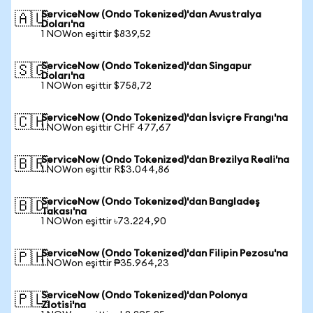
ServiceNow (Ondo Tokenized)'dan Avustralya
🇦🇺
Doları'na
1 NOWon eşittir $839,52
ServiceNow (Ondo Tokenized)'dan Singapur
🇸🇬
Doları'na
1 NOWon eşittir $758,72
ServiceNow (Ondo Tokenized)'dan İsviçre Frangı'na
🇨🇭
1 NOWon eşittir CHF 477,67
ServiceNow (Ondo Tokenized)'dan Brezilya Reali'na
🇧🇷
1 NOWon eşittir R$3.044,86
ServiceNow (Ondo Tokenized)'dan Bangladeş
🇧🇩
Takası'na
1 NOWon eşittir ৳73.224,90
ServiceNow (Ondo Tokenized)'dan Filipin Pezosu'na
🇵🇭
1 NOWon eşittir ₱35.964,23
ServiceNow (Ondo Tokenized)'dan Polonya
🇵🇱
Zlotisi'na