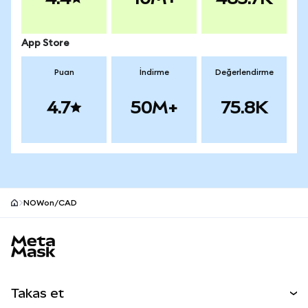
App Store
Puan
İndirme
Değerlendirme
4.7
50M+
75.8K
NOWon/CAD
MetaMask site alt bilgisi
Takas et
Takas İşlemleri