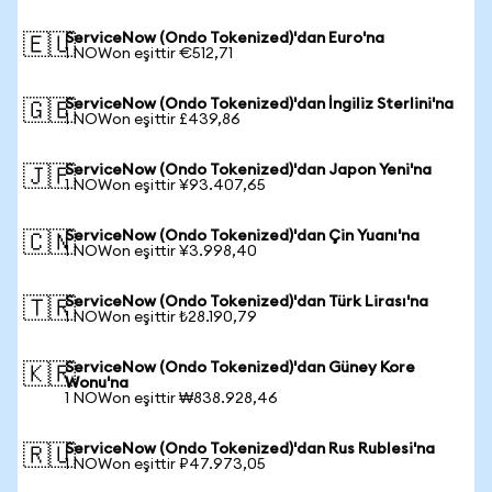
ServiceNow (Ondo Tokenized)'dan Euro'na
🇪🇺
1 NOWon eşittir €512,71
ServiceNow (Ondo Tokenized)'dan İngiliz Sterlini'na
🇬🇧
1 NOWon eşittir £439,86
ServiceNow (Ondo Tokenized)'dan Japon Yeni'na
🇯🇵
1 NOWon eşittir ¥93.407,65
ServiceNow (Ondo Tokenized)'dan Çin Yuanı'na
🇨🇳
1 NOWon eşittir ¥3.998,40
ServiceNow (Ondo Tokenized)'dan Türk Lirası'na
🇹🇷
1 NOWon eşittir ₺28.190,79
ServiceNow (Ondo Tokenized)'dan Güney Kore
🇰🇷
Wonu'na
1 NOWon eşittir ₩838.928,46
ServiceNow (Ondo Tokenized)'dan Rus Rublesi'na
🇷🇺
1 NOWon eşittir ₽47.973,05