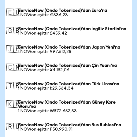
ServiceNow (Ondo Tokenized)'dan Euro'na
🇪🇺
1 NOWon eşittir €536,23
ServiceNow (Ondo Tokenized)'dan İngiliz Sterlini'na
🇬🇧
1 NOWon eşittir £459,42
ServiceNow (Ondo Tokenized)'dan Japon Yeni'na
🇯🇵
1 NOWon eşittir ¥97.812,28
ServiceNow (Ondo Tokenized)'dan Çin Yuanı'na
🇨🇳
1 NOWon eşittir ¥4.182,06
ServiceNow (Ondo Tokenized)'dan Türk Lirası'na
🇹🇷
1 NOWon eşittir ₺29.564,34
ServiceNow (Ondo Tokenized)'dan Güney Kore
🇰🇷
Wonu'na
1 NOWon eşittir ₩872.652,53
ServiceNow (Ondo Tokenized)'dan Rus Rublesi'na
🇷🇺
1 NOWon eşittir ₽50.990,91