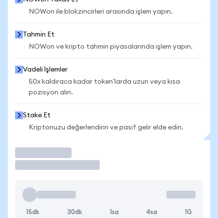
NOWon ile blokzincirleri arasında işlem yapın.
Tahmin Et
NOWon ve kripto tahmin piyasalarında işlem yapın.
Vadeli İşlemler
50x kaldıraca kadar token'larda uzun veya kısa
pozisyon alın.
Stake Et
Kriptonuzu değerlendirin ve pasif gelir elde edin.
İşlem Yap
15dk
30dk
1sa
4sa
1G