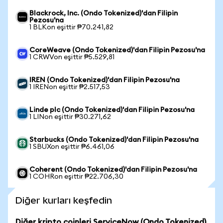
Blackrock, Inc. (Ondo Tokenized)'dan Filipin
Pezosu'na
1 BLKon eşittir ₱70.241,82
CoreWeave (Ondo Tokenized)'dan Filipin Pezosu'na
1 CRWVon eşittir ₱5.529,81
IREN (Ondo Tokenized)'dan Filipin Pezosu'na
1 IRENon eşittir ₱2.517,53
Linde plc (Ondo Tokenized)'dan Filipin Pezosu'na
1 LINon eşittir ₱30.271,62
Starbucks (Ondo Tokenized)'dan Filipin Pezosu'na
1 SBUXon eşittir ₱6.461,06
Coherent (Ondo Tokenized)'dan Filipin Pezosu'na
1 COHRon eşittir ₱22.706,30
Diğer kurları keşfedin
Diğer kripto coinleri ServiceNow (Ondo Tokenized)