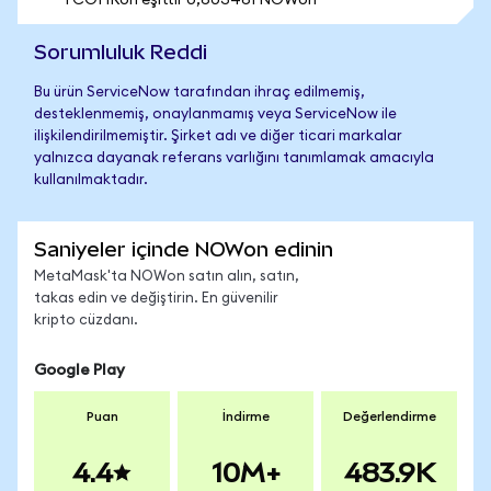
1 COHRon eşittir 0,603461 NOWon
Sorumluluk Reddi
Bu ürün ServiceNow tarafından ihraç edilmemiş,
desteklenmemiş, onaylanmamış veya ServiceNow ile
ilişkilendirilmemiştir. Şirket adı ve diğer ticari markalar
yalnızca dayanak referans varlığını tanımlamak amacıyla
kullanılmaktadır.
Saniyeler içinde NOWon edinin
MetaMask'ta NOWon satın alın, satın,
takas edin ve değiştirin. En güvenilir
kripto cüzdanı.
Google Play
Puan
İndirme
Değerlendirme
4.4
10M+
483.9K