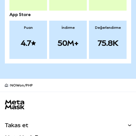
App Store
Puan
İndirme
Değerlendirme
4.7
50M+
75.8K
NOWon/PHP
MetaMask site alt bilgisi
Takas et
Takas İşlemleri