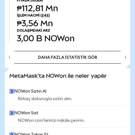
PIYASA DEĞERI
₱112,81 Mn
İŞLEM HACMI
(24S)
₱3,56 Mn
DOLAŞIMDAKI ARZ
3,00 B
NOWon
DAHA FAZLA İSTATİSTİK GÖR
DAHA FAZLA İSTATİSTİK GÖR
MetaMask'ta NOWon ile neler yapılır
NOWon Satın Al
Birkaç dokunuşla satın alın.
NOWon Sat
NOWon coin'lerinizi nakde çevirin.
NOWon Takas Et