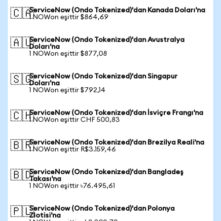
ServiceNow (Ondo Tokenized)'dan Kanada Doları'na
🇨🇦
1 NOWon eşittir $864,69
ServiceNow (Ondo Tokenized)'dan Avustralya
🇦🇺
Doları'na
1 NOWon eşittir $877,08
ServiceNow (Ondo Tokenized)'dan Singapur
🇸🇬
Doları'na
1 NOWon eşittir $792,14
ServiceNow (Ondo Tokenized)'dan İsviçre Frangı'na
🇨🇭
1 NOWon eşittir CHF 500,83
ServiceNow (Ondo Tokenized)'dan Brezilya Reali'na
🇧🇷
1 NOWon eşittir R$3.159,46
ServiceNow (Ondo Tokenized)'dan Bangladeş
🇧🇩
Takası'na
1 NOWon eşittir ৳76.495,61
ServiceNow (Ondo Tokenized)'dan Polonya
🇵🇱
Zlotisi'na