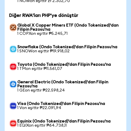
1 NOWon eşittir zł 2.302,70
Diğer RWA'ları PHP'ye dönüştür
Global X Copper Miners ETF (Ondo Tokenized)'dan
Filipin Pezosu'na
1 COPXon eşittir ₱5.245,71
Snowflake (Ondo Tokenized)'dan Filipin Pezosu'na
1 SNOWon eşittir ₱19.918,02
Toyota (Ondo Tokenized)'dan Filipin Pezosu'na
1 TMon eşittir ₱11.561,07
General Electric (Ondo Tokenized)'dan Filipin
Pezosu'na
1 GEon eşittir ₱22.598,24
Visa (Ondo Tokenized)'dan Filipin Pezosu'na
1 Von eşittir ₱22.091,94
Equinix (Ondo Tokenized)'dan Filipin Pezosu'na
1 EQIXon eşittir ₱64.738,11